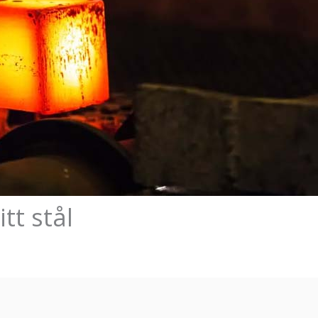
tt stål