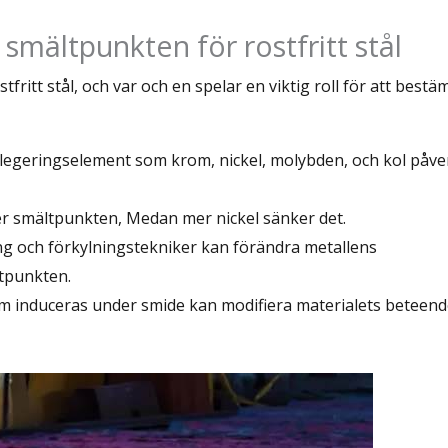
smältpunkten för rostfritt stål
fritt stål, och var och en spelar en viktig roll för att best
v legeringselement som krom, nickel, molybden, och kol påve
er smältpunkten, Medan mer nickel sänker det.
g och förkylningstekniker kan förändra metallens
tpunkten.
som induceras under smide kan modifiera materialets beteen