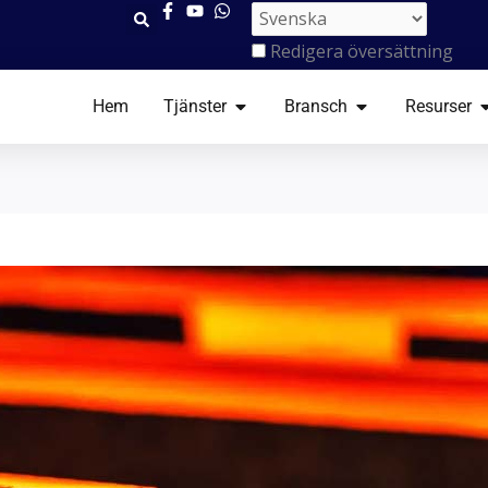
Redigera översättning
ÖPPNA TJÄNSTER
ÖPPNA BRANSC
Ö
Hem
Tjänster
Bransch
Resurser