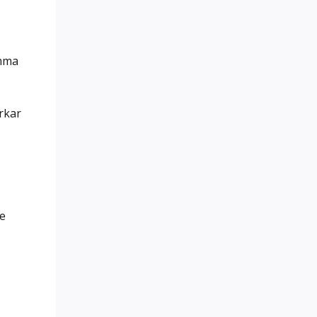
ämma
rkar
de