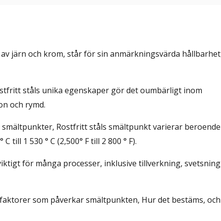
 av järn och krom, står för sin anmärkningsvärda hållbarhet
Rostfritt ståls unika egenskaper gör det oumbärligt inom
don och rymd.
ta smältpunkter, Rostfritt ståls smältpunkt varierar beroende
till 1 530 ° C (2,500° F till 2 800 ° F).
viktigt för många processer, inklusive tillverkning, svetsning
e faktorer som påverkar smältpunkten, Hur det bestäms, och