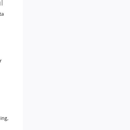
l
ta
r
ing,