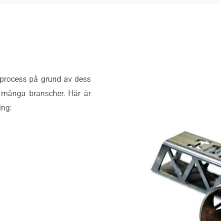
sprocess på grund av dess
ör många branscher. Här är
ing: