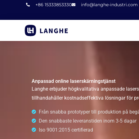
Hoppa
+86 15333853330
info@langhe-industri.com
till
innehåll
Anpassad online laserskärningstjänst
Langhe erbjuder högkvalitativa anpassade lasersk
tillhandahåller kostnadseffektiva lösningar för pr
Från snabba prototyper till produktion på beg
Den snabbaste leveranstiden inom 3-5 dagar
Iso 9001:2015 certifierad