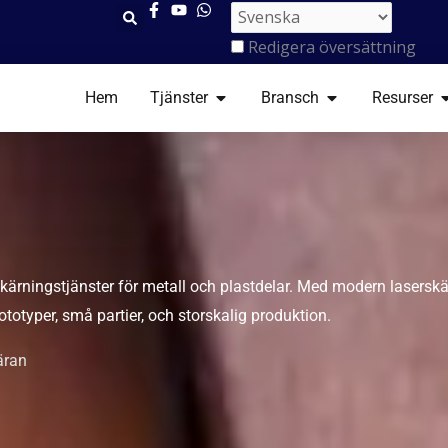
Redigera översättning
ÖPPNA TJÄNSTER
ÖPPNA BRANSC
Ö
Hem
Tjänster
Bransch
Resurser
ärningstjänster för metall och plastdelar. Med modern laserskä
ototyper, små partier, och storskalig produktion.
äran