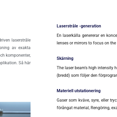
Laserstråle -generation
En laserkälla genererar en konce
iven laserstråle
lenses or mirrors to focus on the
etsning av exakta
 och komponenter,
Skärning
pplikation. Så här
The laser beam's high intensity 
(bredd) som följer den förprogr
Materiell utstationering
Gaser som kväve, syre, eller try
förångat material, Rengöring, exa