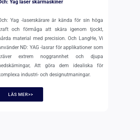
Och: Yag laser skärmaskiner
Och: Yag -laserskärare är kända för sin höga
kraft och förmåga att skära igenom tjockt,
hårda material med precision. Och LangHe, Vi
använder ND: YAG -lasrar för applikationer som
kräver extrem noggrannhet och djupa
nedskärningar, Att göra dem idealiska för
komplexa industri- och designutmaningar.
LÄS MER>>