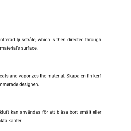
ntrerad ljusstråle,
which is then directed through
 material's surface
.
heats and vaporizes the material
, Skapa en fin kerf
ammerade designen.
ckluft kan användas för att blåsa bort smält eller
kta kanter.