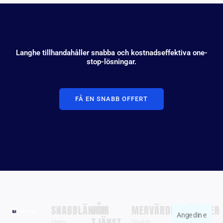
Langhe tillhandahåller snabba och kostnadseffektiva one-
stop-lösningar.
FÅ EN SNABB OFFERT
SNABBLÄNKAR
VÅR
MERVÄRDESTJÄNSTER
Ange
TJÄNST
Hem
Snabb