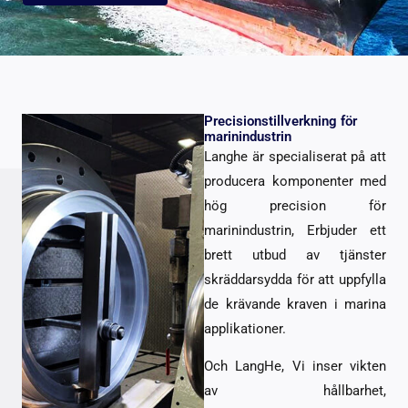
Precisionstillverkning för
marinindustrin
Langhe är specialiserat på att
producera komponenter med
hög precision för
marinindustrin, Erbjuder ett
brett utbud av tjänster
skräddarsydda för att uppfylla
de krävande kraven i marina
applikationer.
Och LangHe, Vi inser vikten
av hållbarhet,