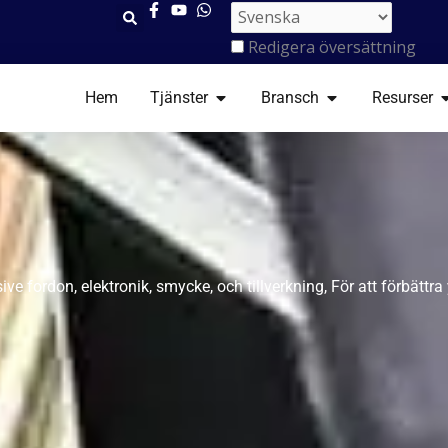
Redigera översättning
ÖPPNA TJÄNSTER
ÖPPNA BRANSC
Ö
Hem
Tjänster
Bransch
Resurser
ve fordon, elektronik, smycke, och tillverkning, För att förbättra