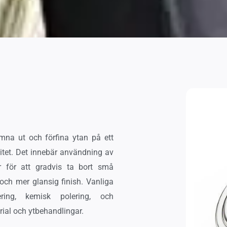
mna ut och förfina ytan på ett
litet. Det innebär användning av
er för att gradvis ta bort små
 och mer glansig finish. Vanliga
ering, kemisk polering, och
rial och ytbehandlingar.