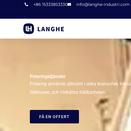
Hoppa
+86 15333853330
info@langhe-industri.com
till
innehåll
Poleringstjänster
Polering används allmänt i olika branscher, inklusi
friktionen, och förbättra hållbarheten.
FÅ EN OFFERT