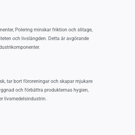
enter, Polering minskar friktion och slitage,
viteten och livslängden. Detta är avgörande
industrikomponenter.
isk, tar bort föroreningar och skapar mjukare
byggnad och förbättra produkternas hygien,
er livsmedelsindustrin.