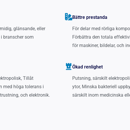
Bättre prestanda
midig, glänsande, eller
För delar med rörliga kompon
gt i branscher som
Förbättra den totala effekti
för maskiner, bildelar, och 
Ökad renlighet
ktropolisk, Tillåt
Putsning, särskilt elektropol
en med höga tolerans i
ytor, Minska bakteriell upp
rustning, och elektronik.
särskilt inom medicinska ell