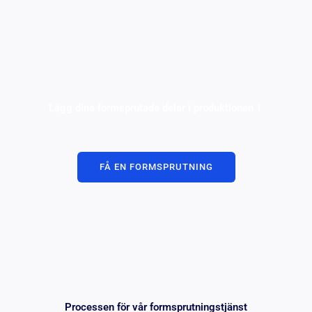
Lägg dina formsprutade delar i produktionen！
FÅ EN FORMSPRUTNING
Processen för vår formsprutningstjänst