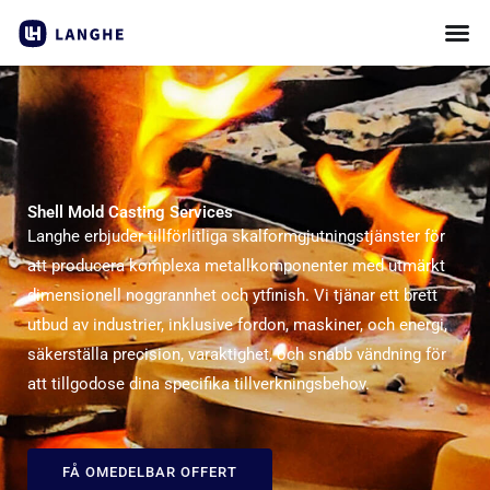
Hoppa
till
innehåll
Shell Mold Casting Services
Langhe erbjuder tillförlitliga skalformgjutningstjänster för
att producera komplexa metallkomponenter med utmärkt
dimensionell noggrannhet och ytfinish. Vi tjänar ett brett
utbud av industrier, inklusive fordon, maskiner, och energi,
säkerställa precision, varaktighet, och snabb vändning för
att tillgodose dina specifika tillverkningsbehov.
FÅ OMEDELBAR OFFERT