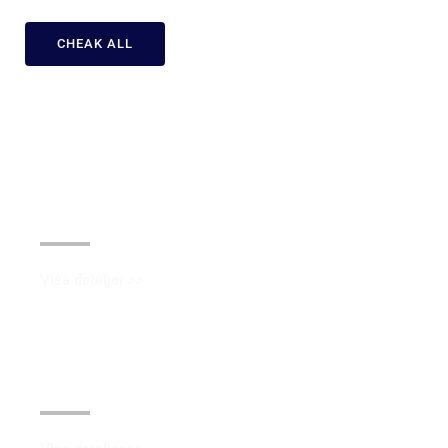
CHEAK ALL
Anodiserande
Visa detaljer >>
Galvanisering