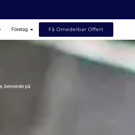
H
PPNA RESURSER
ÖPPNA FÖRETAG
Företag
Få Omedelbar Offert
re, beroende på