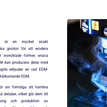
ing) är en mycket exakt
ska gnistor för att erodera
ör invecklade former, snäva
EDM kan producera delar med
angHe erbjuder en rad EDM-
h hålborrande EDM.
ör sin förmåga att hantera
detaljer, vilket gör dem till
lning och produktion av