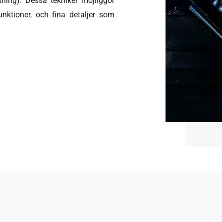
tning). Dessa tekniker möjliggör
unktioner, och fina detaljer som