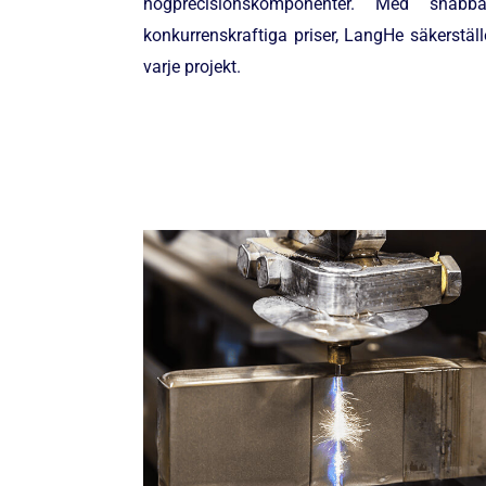
högprecisionskomponenter. Med snabba
konkurrenskraftiga priser, LangHe säkerställe
varje projekt.