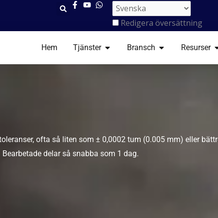
Redigera översättning
ÖPPNA TJÄNSTER
ÖPPNA BRANSC
Ö
Hem
Tjänster
Bransch
Resurser
leranser, ofta så liten som ± 0,0002 tum (0.005 mm) eller bätt
 Bearbetade delar så snabba som 1 dag.