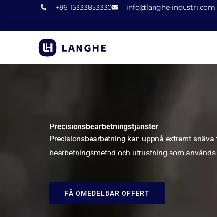
Hoppa
+86 15333853330
info@langhe-industri.com
till
innehåll
Precisionsbearbetningstjänster
Precisionsbearbetning kan uppnå extremt snäva to
bearbetningsmetod och utrustning som används.
FÅ OMEDELBAR OFFERT