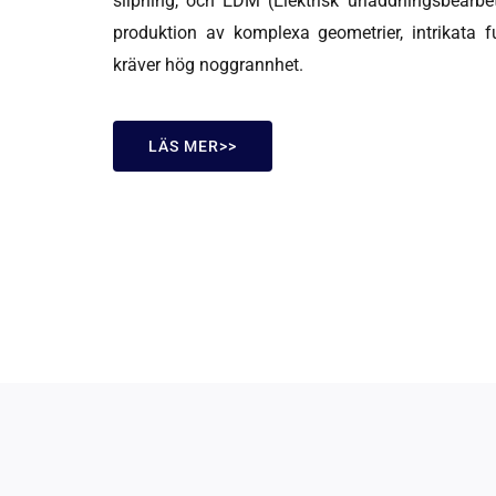
slipning, och EDM (Elektrisk urladdningsbearbe
produktion av komplexa geometrier, intrikata f
kräver hög noggrannhet.
LÄS MER>>