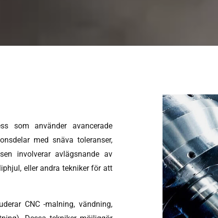
ocess som använder avancerade
ionsdelar med snäva toleranser,
ssen involverar avlägsnande av
phjul, eller andra tekniker för att
luderar CNC -malning, vändning,