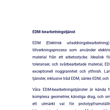
EDM-bearbetningstjänst
EDM (Elektrisk urladdningsbearbetn
tillverkningsprocess som använder elektri
material från ett arbetsstycke. Idealisk f
toleranser, och svårbearbetade material, 
exceptionell noggrannhet och ytfinish. L
tjänster, inklusive tråd EDM, sänke EDM, oc
Våra EDM-bearbetningstjänster är kända f
komplexa geometrier, känsliga drag, och små 
ett utmärkt val för prototypframstäl