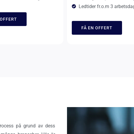
Ledtider fr.o.m 3 arbetsda
 OFFERT
FÅ EN OFFERT
process på grund av dess