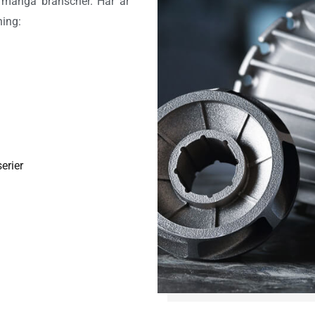
ör många branscher. Här är
ning:
erier