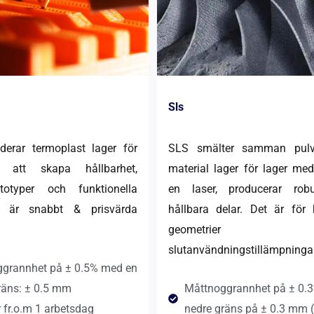
Sls
erar termoplast lager för
SLS smälter samman pulve
r att skapa hållbarhet,
material lager för lager me
rototyper och funktionella
en laser, producerar rob
t är snabbt & prisvärda
hållbara delar. Det är för
geometrier
slutanvändningstillämpningar
grannhet på ± 0.5% med en
räns: ± 0.5 mm
Måttnoggrannhet på ± 0.
 fr.o.m 1 arbetsdag
nedre gräns på ± 0.3 mm (