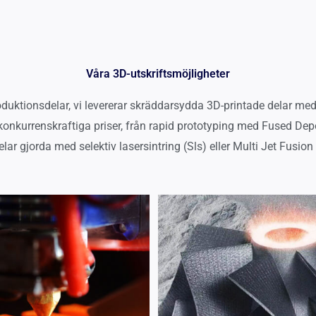
Våra 3D-utskriftsmöjligheter
roduktionsdelar, vi levererar skräddarsydda 3D-printade delar m
ill konkurrenskraftiga priser, från rapid prototyping med Fused De
lar gjorda med selektiv lasersintring (Sls) eller Multi Jet Fusion 