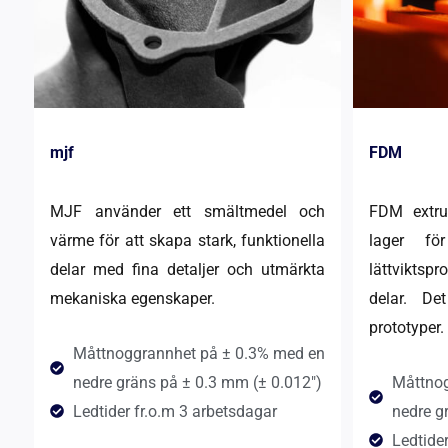
mjf
FDM
MJF använder ett smältmedel och
FDM extrud
värme för att skapa stark, funktionella
lager fö
delar med fina detaljer och utmärkta
lättviktsp
mekaniska egenskaper.
delar. De
prototyper.
Måttnoggrannhet på ± 0.3% med en
nedre gräns på ± 0.3 mm (± 0.012")
Måttnog
Ledtider fr.o.m 3 arbetsdagar
nedre g
Ledtider