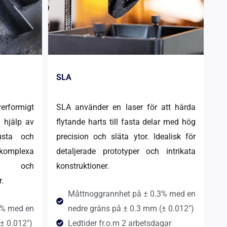
SLA
rformigt
SLA använder en laser för att härda
d hjälp av
flytande harts till fasta delar med hög
usta och
precision och släta ytor. Idealisk för
 komplexa
detaljerade prototyper och intrikata
 och
konstruktioner.
.
Måttnoggrannhet på ± 0.3% med en
3% med en
nedre gräns på ± 0.3 mm (± 0.012")
± 0.012")
Ledtider fr.o.m 2 arbetsdagar