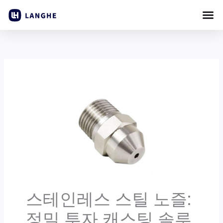
콘
텐
츠
로
건
너
뛰
기
스테인레스 스틸 노즐:
정밀 투자 캐스팅 솔루