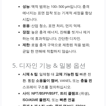
성능:
액적 범위는 100–500 µm입니다; 충격
에너지는 표면 접착 또는 기계적 세정을 향상
시킵니다.
응용:
산업 청소, 표면 처리, 먼지 억제.
장점:
높은 충격 에너지, 잔해를 씻거나 제거
하는 데 효과적입니다; 간단한 디자인.
제한:
로컬 충격 구역으로 제한된 적용 범위;
균일 한 연해에 적합하지 않습니다.
5. 디자인 기능 & 밀봉 옵션
시체 & 팁
: 일체형 대
교체 가능한 팁
빠른 전
환. 통합
소용돌이 챔버
, VANES, 또는
충돌 핀
스프레이 구조를 정의하십시오.
사이
:
NPT/BSPP/BSPT
,
트리 클램프
(위생),
ISO/ASME 플랜지
, 또는
빠른 연결
.
물개 & 개스킷
:
ptfe, 몰래 엿보다, EPDM,