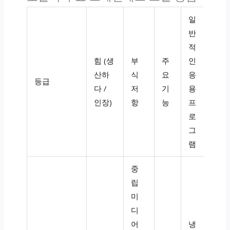
일
반
적
힘 (생
부
주
인
산하
식
요
응
등급
다 /
저
기
용
인장)
항
능
프
로
그
램
중
립
미
디
어
냉