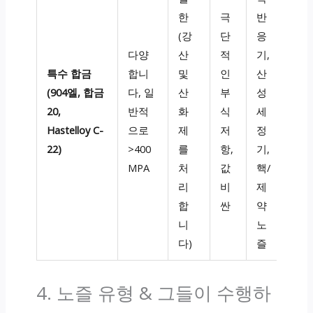
한
극
반
(강
단
응
다양
산
적
기,
특수 합금
합니
및
인
산
(904엘, 합금
다, 일
산
부
성
20,
반적
화
식
세
Hastelloy C-
으로
제
저
정
22)
>400
를
항,
기,
MPA
처
값
핵/
리
비
제
합
싼
약
니
노
다)
즐
4. 노즐 유형 & 그들이 수행하