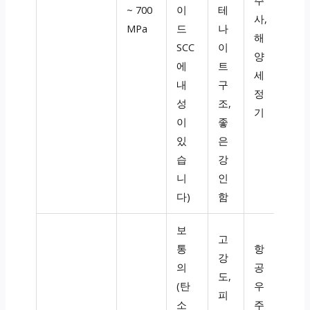
~ 700
이
테
사,
MPa
드
나
해
SCC
이
양
에
트
세
내
구
정
성
조,
기
이
좋
있
은
습
강
니
인
다)
함
보
고
통
항
강
의
공
도,
(탄
우
피
소
주