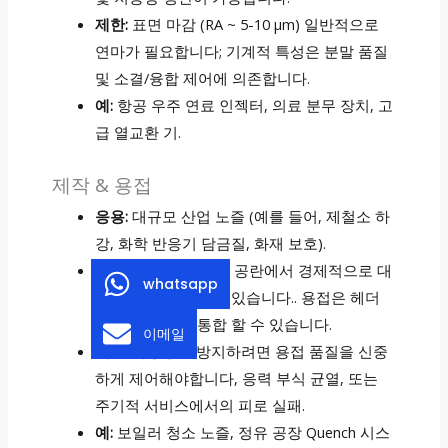
제한:
표면 마감 (RA ~ 5-10 μm) 일반적으로
연마가 필요합니다; 기계적 특성은 분말 품질
및 소결/융합 제어에 의존합니다.
예:
항공 우주 연료 인젝터, 의료 분무 장치, 고
급 열교환 기.
제작 & 용접
응용:
대규모 산업 노즐 (예를 들어, 제철소 하
강, 화학 반응기 담금질, 화재 보호).
장점:
파이프 및 단조 공란에서 경제적으로 대
whatsapp
형 노즐을 생산할 수 있습니다.. 용접은 헤더
및 매니 폴드와 통합 할 수 있습니다.
이메일
제한:
다공성을 방지하려면 용접 품질을 신중
하게 제어해야합니다, 응력 부식 균열, 또는
주기적 서비스에서의 피로 실패.
예:
보일러 청소 노즐, 정유 공장 Quench 시스