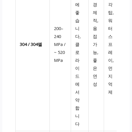
에
경
각
좋
제
탑,
습
적,
워
200–
니
용
터
240
다,
접
스
304 / 304엘
MPa /
클
가
프
~ 520
로
능,
레
MPa
라
좋
이,
이
은
먼
드
연
지
에
성
억
서
제
약
합
니
다