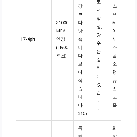
로
강
스
저
보
프
항
>1000
다
레
성,
MPA
낫
이
강
17-4ph
인장
습
시
수
(H900
니
스
는
조건)
다,
템,
강
보
소
화
다
형
되
적
유
었
습
압
습
니
노
니
다
즐
다
316)
특
화
별
학