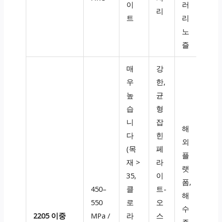
이
러
리
트
리
노
즐
매
강
우
한,
높
균
습
형
니
잡
해
다
힌
외
(목
페
플
재 >
라
랫
35,
이
폼,
450–
클
트-
해
550
로
오
수
2205 이중
MPa /
라
스
주