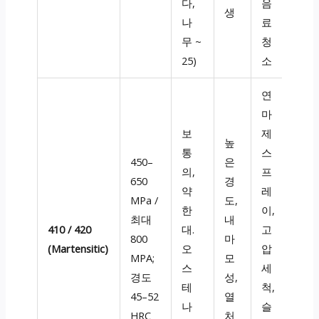
다,
음
생
나
료
무 ~
청
25)
소
연
마
보
제
높
통
스
450–
은
의,
프
650
경
약
레
MPa /
도,
한
이,
최대
내
410 / 420
대.
고
800
마
(Martensitic)
오
압
MPA;
모
스
세
경도
성,
테
척,
45–52
열
나
슬
HRC
처