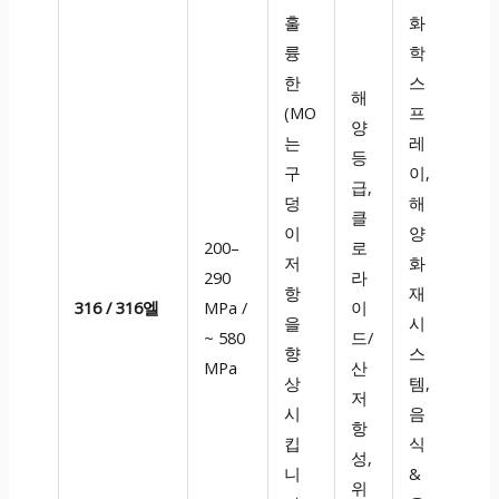
훌
화
륭
학
한
스
해
(MO
프
양
는
레
등
구
이,
급,
덩
해
클
이
양
200–
로
저
화
290
라
항
재
316 / 316엘
MPa /
이
을
시
~ 580
드/
향
스
MPa
산
상
템,
저
시
음
항
킵
식
성,
니
&
위