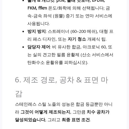
FKM, ffkm
온도/화학에 의해 선택됩니다; 금
속-금속 좌석 (원뿔) 증기 또는 연마 서비스에
사용됩니다.
방지 방지
: 스트레이너 (60–200 메쉬), 대형 프
리 패스 디자인, 또는
자기 청소
개폐식 팁.
담당자 제어
: 비 유사한 합금, 아크로닉 60, 또
는 실의 견고한 필름 윤활제 (산소 서비스에서
탄화수소 윤활유를 피하십시오).
6. 제조 경로, 공차 & 표면 마
감
스테인레스 스틸 노즐의 성능은 합금 등급뿐만 아니
라
그것이 어떻게 제조되는지
, 그만큼
치수 공차가
달성되었습니다
, 그리고
최종 표면 조건
.