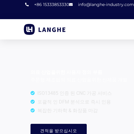
콘
+86 15333853330
info@langhe-industry.com
텐
츠
로
건
너
뛰
기
의료 산업을위한 사용자 정의 부품
주문형 제조업의 의료 산업을위한 신제품 개발.
ISO13485 인증 된 CNC 가공 서비스
포괄적 인 DFM 분석으로 즉시 인용
복잡한 기하학 & 화장품 마감
견적을 받으십시오