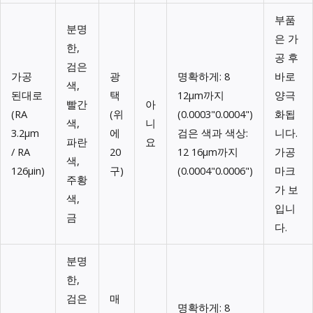
부품
분명
은 가
한,
공 후
검은
가공
광
명확하게: 8
바로
색,
된대로
택
12μm까지
양극
빨간
아
(RA
(위
(0.0003"0.0004")
화됩
색,
니
3.2μm
에
검은 색과 색상:
니다.
파란
요
/ RA
20
12 16μm까지
가공
색,
126μin)
구)
(0.0004"0.0006")
마크
주황
가 보
색,
입니
금
다.
분명
한,
검은
매
명확하게: 8