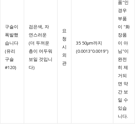
품"인
경우
부품
구슬이
검은색, 자
이 "화
요
폭발했
연스러운
장품
청
습니다
(더 두꺼운
35 50μm까지
이 아
시
(유리
층이 어두워
(0.0013"0.0019")
님"이
외
구슬
보일 것입니
완전
관
#120)
다)
히 제
거되
면 약
간 보
일 수
있습
니다.