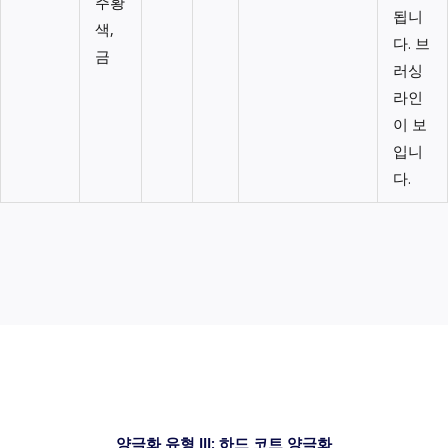
주황
됩니
색,
다. 브
금
러싱
라인
이 보
입니
다.
양극화 유형 III: 하드 코트 양극화