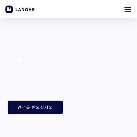
콘
텐
츠
로
건
너
뛰
양극화 서비스
기
우리는 타입 II 및 유형 III 양극화 서비스를 제공하고 품질 표
면 마감 솔루션을 경험합니다. 금속 부품을 개선합니다.’ 성능
과 외관.
견적을 받으십시오