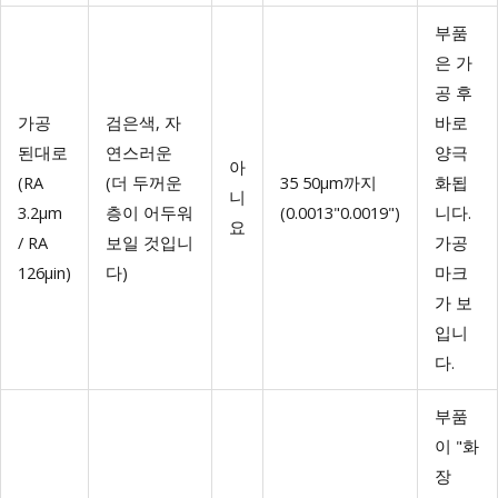
부품
은 가
공 후
가공
검은색, 자
바로
된대로
연스러운
양극
아
(RA
(더 두꺼운
35 50μm까지
화됩
니
3.2μm
층이 어두워
(0.0013"0.0019")
니다.
요
/ RA
보일 것입니
가공
126μin)
다)
마크
가 보
입니
다.
부품
이 "화
장