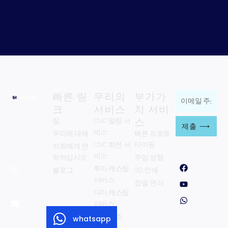
빠른 링
우리의
부가가
이
크
서비스
치 서비
Zhengzhou
메
스
Langhe
집
CNC 밀링 서
일
제출 ⟶
Industry Co.,
비스
우리에 대해
빠른 프로토
주
주식회사.
CNC 회전 서
타이핑
저희에게 연
우리를 따르
소
십시오
비스
락하십시오
주입 성형
whatsapp:
페
Y
w
를
투자 캐스팅
블로그
3D 인쇄
이
o
h
+8615333853330
입
스
u
a
서비스
정밀 연삭
북
T
t
이메일:
력
다이 캐스팅
u
s
info@langhe-
b
a
서비스
하
e
p
industry.com
판금 제조
whatsapp
십
p