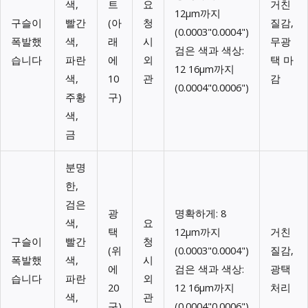
색,
트
요
거친
12μm까지
구슬이
빨간
(아
청
질감,
(0.0003"0.0004")
폭발했
색,
래
시
무광
검은 색과 색상:
습니다
파란
에
외
택 마
12 16μm까지
색,
10
관
감
(0.0004"0.0006")
주황
구)
색,
금
분명
한,
검은
광
명확하게: 8
색,
요
택
12μm까지
거친
구슬이
빨간
청
(위
(0.0003"0.0004")
질감,
폭발했
색,
시
에
검은 색과 색상:
광택
습니다
파란
외
20
12 16μm까지
처리
색,
관
구)
(0.0004"0.0006")