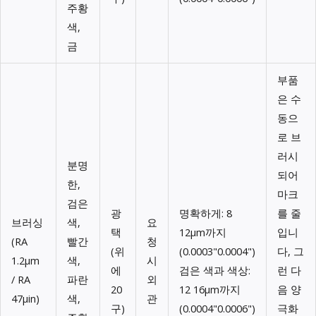
주황
색,
금
부품
은 수
동으
로 브
러시
분명
되어
한,
마크
검은
광
명확하게: 8
를 줄
브러싱
색,
요
택
12μm까지
입니
(RA
빨간
청
(위
(0.0003"0.0004")
다, 그
1.2μm
색,
시
에
검은 색과 색상:
런 다
/ RA
파란
외
20
12 16μm까지
음 양
47μin)
색,
관
구)
(0.0004"0.0006")
극화