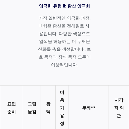
양극화 유형 II: 황산 양극화
가장 일반적인 양극화 과정,
II 형은 황산을 전해질로 사
용합니다. 다양한 색상으로
염색을 허용하는 더 두꺼운
산화물 층을 생성합니다., 보
호 목적과 장식 목적 모두에
이상적입니다.
미
용
시각
표면
그림
광
가
두께**
적 외
준비
물감
택
용
관
성