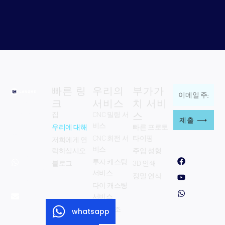
빠른 링
우리의
부가가
이
크
서비스
치 서비
Zhengzhou
메
스
Langhe
집
CNC 밀링 서
일
제출 ⟶
Industry Co.,
비스
우리에 대해
빠른 프로토
주
주식회사.
CNC 회전 서
타이핑
저희에게 연
우리를 따르
소
십시오
비스
락하십시오
주입 성형
whatsapp:
페
Y
w
를
투자 캐스팅
블로그
3D 인쇄
이
o
h
+8615333853330
입
스
u
a
서비스
정밀 연삭
북
T
t
이메일:
력
다이 캐스팅
u
s
info@langhe-
b
a
서비스
하
e
p
industry.com
판금 제조
whatsapp
십
p
Zhengzhou