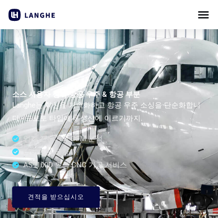
콘
텐
츠
로
건
너
뛰
소스 사용자 정의 항공 우주 & 항공 부분
기
Langhe는 혁신을 가속화하고 항공 우주 소싱을 단순화합니
다 - 프로토 타입에서 생산에 이르기까지.
업계 전문가의 DFM 분석
타이트한 공차
AS9100D 인증 CNC 가공 서비스
견적을 받으십시오