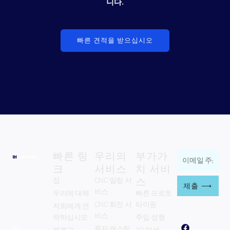
니다.
빠른 견적을 받으십시오
빠른 링
우리의
부가가
이
크
서비스
치 서비
Zhengzhou
메
스
Langhe
집
CNC 밀링 서
일
제출 ⟶
Industry Co.,
비스
우리에 대해
빠른 프로토
주
주식회사.
CNC 회전 서
타이핑
저희에게 연
우리를 따르
소
십시오
비스
락하십시오
주입 성형
whatsapp:
페
Y
w
를
투자 캐스팅