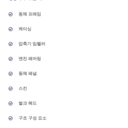
동체 프레임
케이싱
압축기 임펠러
엔진 페어링
동체 패널
스킨
벌크 헤드
구조 구성 요소