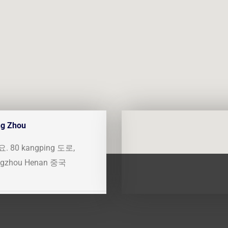
g Zhou
. 80 kangping 도로,
ngzhou Henan 중국