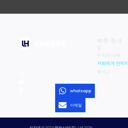
빠른 링크
집
Zhengzhou Langhe Industry Co., 주식회
우리에 대해
사.
저희에게 연락
블로그
whatsapp: +8615333853330
이메일:
info@langhe-industry.com
Zhengzhou City Henan 지방 중국.
whatsapp
이메일
저작권 © 2024 랭허산업(주), Ltd.2026