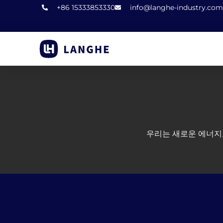
콘
+86 15333853330
info@langhe-industry.com
텐
츠
로
건
너
뛰
기
우리는 새로운 에너지로