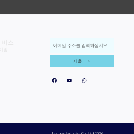
서비스
이
이핑
메
일
제출 ⟶
주
우리를 따르십시오
소
페
Y
w
이
o
h
를
스
u
a
북
T
t
입
u
s
b
a
력
e
p
p
하
십
시
Langhe Industry Co., Ltd.2026