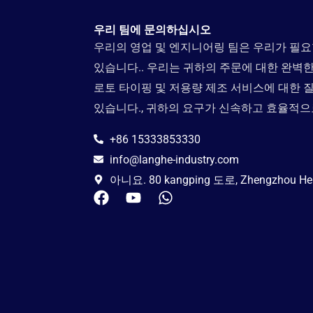
우리 팀에 문의하십시오
우리의 영업 및 엔지니어링 팀은 우리가 필
있습니다.. 우리는 귀하의 주문에 대한 완벽
로토 타이핑 및 저용량 제조 서비스에 대한 
있습니다., 귀하의 요구가 신속하고 효율적
+86 15333853330
info@langhe-industry.com
아니요. 80 kangping 도로, Zhengzhou H
페
Y
w
이
o
h
스
u
a
북
T
t
u
s
b
a
e
p
p