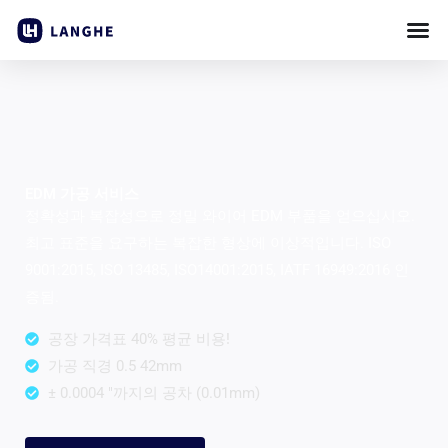
콘
텐
츠
로
건
너
뛰
EDM 가공 서비스
기
정확성과 복잡성으로 정밀 와이어 EDM 부품을 얻으십시오.
최고 표준을 요구하는 복잡한 형상에 이상적입니다. ISO
9001:2015, ISO 13485, ISO14001:2015, IATF 16949:2016 인
증됨.
공장 가격표 40% 평균 비용!
가공 직경 0.5 42mm
± 0.0004 ″까지의 공차 (0.01mm)