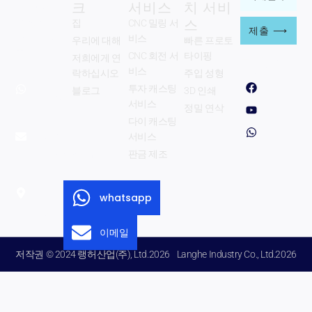
크
서비스
치 서비
Zhengzhou
메
스
Langhe
집
CNC 밀링 서
일
제출 ⟶
Industry Co.,
비스
우리에 대해
빠른 프로토
주
주식회사.
CNC 회전 서
타이핑
저희에게 연
우리를 따르
소
십시오
비스
락하십시오
주입 성형
whatsapp:
페
Y
w
를
투자 캐스팅
블로그
3D 인쇄
이
o
h
+8615333853330
입
스
u
a
서비스
정밀 연삭
북
T
t
이메일:
력
다이 캐스팅
u
s
info@langhe-
b
a
서비스
하
e
p
industry.com
판금 제조
십
p
Zhengzhou
시
City Henan
오
whatsapp
지방 중국.
이메일
저작권 © 2024 랭허산업(주), Ltd.2026
Langhe Industry Co., Ltd.2026