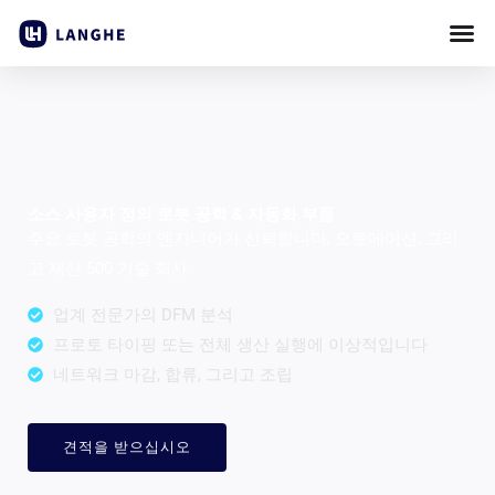
콘
텐
츠
로
건
너
뛰
소스 사용자 정의 로봇 공학 & 자동화 부품
기
주요 로봇 공학의 엔지니어가 신뢰합니다, 오토메이션, 그리
고 재산 500 기술 회사
업계 전문가의 DFM 분석
프로토 타이핑 또는 전체 생산 실행에 이상적입니다
네트워크 마감, 합류, 그리고 조립
견적을 받으십시오