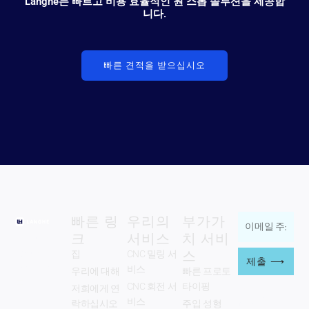
Langhe는 빠르고 비용 효율적인 원 스톱 솔루션을 제공합
니다.
빠른 견적을 받으십시오
빠른 링
우리의
부가가
이
크
서비스
치 서비
Zhengzhou
메
스
Langhe
집
CNC 밀링 서
일
제출 ⟶
Industry Co.,
비스
우리에 대해
빠른 프로토
주
주식회사.
CNC 회전 서
타이핑
저희에게 연
우리를 따르
소
십시오
비스
락하십시오
주입 성형