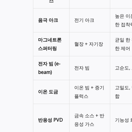
스
높은 이
음극 아크
전기 아크
한 접착
마그네트론
균일 한
혈장 + 자기장
스퍼터링
한 제어
전자 빔 (e-
전자 빔
고순도,
beam)
이온 빔 + 증기
고밀도,
이온 도금
플럭스
합
금속 소스 + 반
반응성 PVD
기능성 
응성 가스