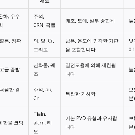
재료
온화, 우수
주석,
궤조, 도예, 일부 중합체
높은
력
CRN, 곡물
 필름, 정확
의, 알, Cr,
넓은, 온도에 민감한 기판
낮
그리고
을 포함합니다
0.
산화물, 궤
열전도율에 의해 제한됩
 고급 증발
높은
조
니다
 탁월한 결
주석, au,
보통
복잡한 기하학
Cr
분)
Tialn,
기본 PVD 유형과 유사합
보통
화합물 코팅
alcrn, 티
니다
분)
오