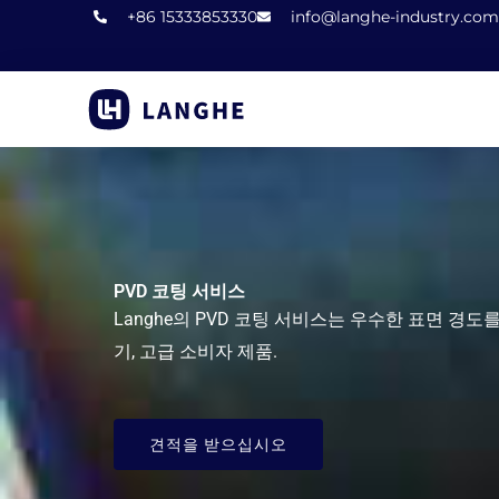
콘
+86 15333853330
info@langhe-industry.com
텐
츠
로
건
너
뛰
기
PVD 코팅 서비스
Langhe의 PVD 코팅 서비스는 우수한 표면 경
기, 고급 소비자 제품.
견적을 받으십시오