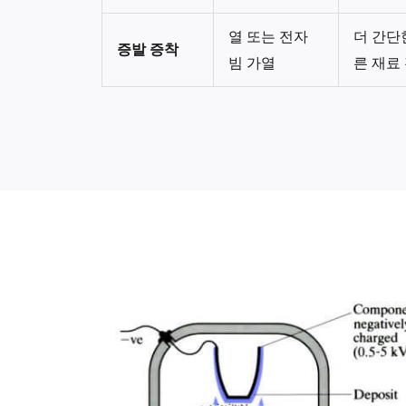
열 또는 전자
더 간단
증발 증착
빔 가열
른 재료