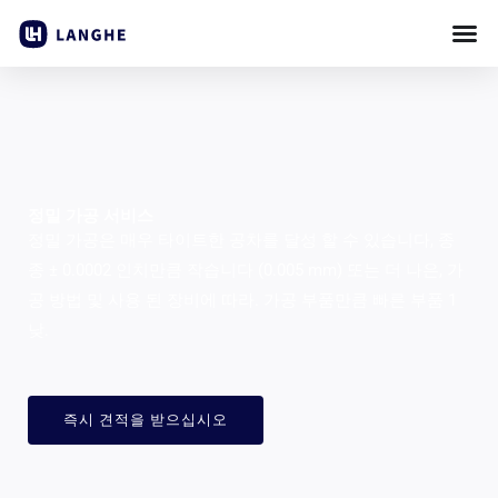
콘
텐
츠
로
건
너
뛰
정밀 가공 서비스
기
정밀 가공은 매우 타이트한 공차를 달성 할 수 있습니다, 종
종 ± 0.0002 인치만큼 작습니다 (0.005 mm) 또는 더 나은, 가
공 방법 및 사용 된 장비에 따라. 가공 부품만큼 빠른 부품 1
낮.
즉시 견적을 받으십시오