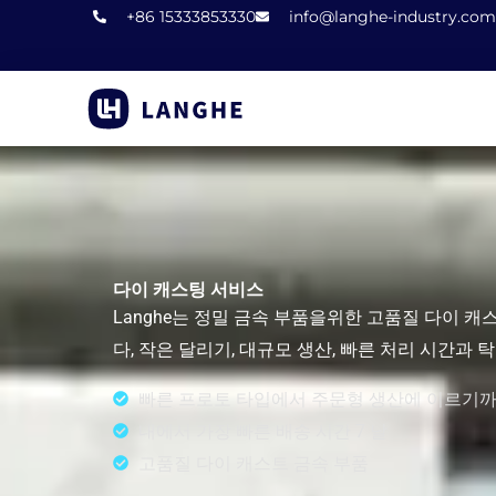
콘
+86 15333853330
info@langhe-industry.com
텐
츠
로
건
너
뛰
기
다이 캐스팅 서비스
Langhe는 정밀 금속 부품을위한 고품질 다이 
다, 작은 달리기, 대규모 생산, 빠른 처리 시간과
빠른 프로토 타입에서 주문형 생산에 이르기
내에서 가장 빠른 배송 시간 7 날
고품질 다이 캐스트 금속 부품