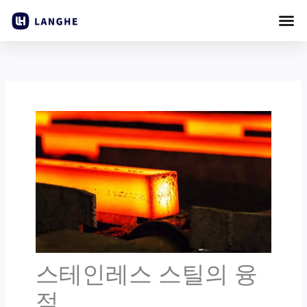
콘
텐
츠
로
건
너
뛰
기
스테인레스 스틸의 융
점