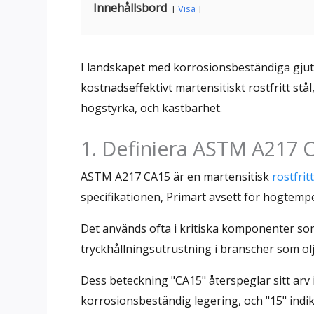
Innehållsbord
Visa
I landskapet med korrosionsbeständiga gju
kostnadseffektivt martensitiskt rostfritt st
högstyrka, och kastbarhet.
1. Definiera ASTM A217 C
ASTM A217 CA15 är en martensitisk
rostfritt
specifikationen, Primärt avsett för högtemp
Det används ofta i kritiska komponenter so
tryckhållningsutrustning i branscher som ol
Dess beteckning "CA15" återspeglar sitt arv
korrosionsbeständig legering, och "15" ind