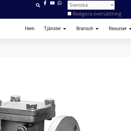
Redigera översättning
ÖPPNA TJÄNSTER
ÖPPNA BRANSC
Ö
Hem
Tjänster
Bransch
Resurser