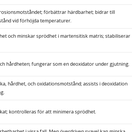
rosionsmotståndet; förbättrar härdbarhet; bidrar till
tånd vid förhöjda temperaturer.
het och minskar sprödhet i martensitisk matris; stabiliserar
ch hårdheten; fungerar som en deoxidator under gjutning.
ka, hårdhet, och oxidationsmotstånd; assists i deoxidation
g.
kat; kontrolleras för att minimera sprödhet.
rbetbarhet i vissa fall, Men överdriven svavel kan minska