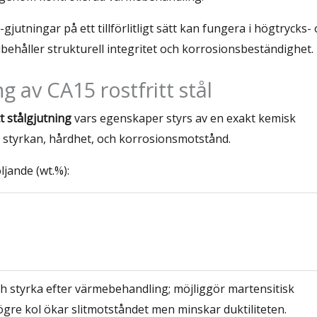
jutningar på ett tillförlitligt sätt kan fungera i högtrycks-
ehåller strukturell integritet och korrosionsbeständighet.
 av CA15 rostfritt stål
tt stålgjutning
vars egenskaper styrs av en exakt kemisk
 styrkan, hårdhet, och korrosionsmotstånd.
jande (wt.%):
h styrka efter värmebehandling; möjliggör martensitisk
gre kol ökar slitmotståndet men minskar duktiliteten.