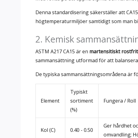
Denna standardisering säkerställer att CA15-g
högtemperaturmiljöer samtidigt som man bib
2. Kemisk sammansättning
ASTM A217 CA15 är en
martensitiskt rostfri
sammansättning utformad för att balansera
De typiska sammansättningsområdena är föl
Typiskt
Element
sortiment
Fungera / Roll
(%)
Ger hårdhet oc
Kol (C)
0.40 - 0.50
omvandling; Hö