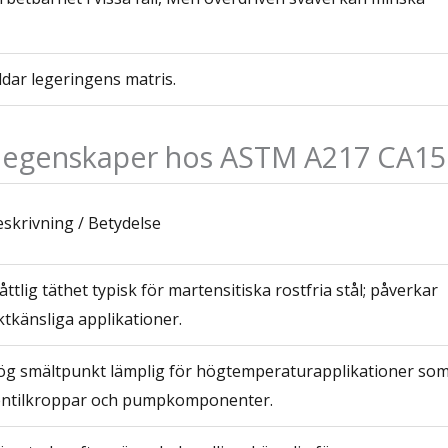
ldar legeringens matris.
a egenskaper hos ASTM A217 CA15
skrivning / Betydelse
ttlig täthet typisk för martensitiska rostfria stål; påverkar
ktkänsliga applikationer.
ög smältpunkt lämplig för högtemperaturapplikationer so
entilkroppar och pumpkomponenter.