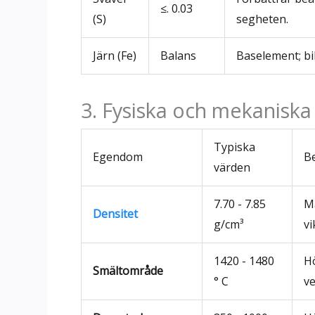
≤. 0.03
(S)
segheten.
Järn (Fe)
Balans
Baselement; bi
3. Fysiska och mekanisk
Typiska
Egendom
Be
värden
7.70 - 7.85
Må
Densitet
g/cm³
vi
1420 - 1480
H
Smältområde
° C
v