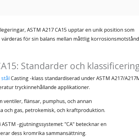
tlegeringar, ASTM A217 CA15 upptar en unik position som
ål, värderas för sin balans mellan måttlig korrosionsmotstånd
A15: Standarder och klassificerin
 stål
Casting -klass standardiserad under ASTM A217/A217M
eratur tryckinnehållande applikationer.
m ventiler, flänsar, pumphus, och annan
ja och gas, petrokemisk, och kraftproduktion.
 i ASTM -gjutningssystemet: "CA" betecknar en
ikerar dess kromrika sammansättning.