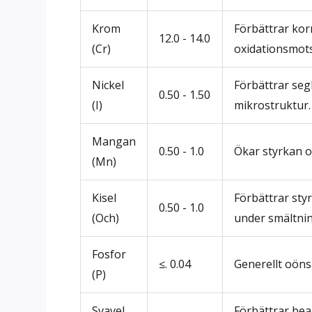
Krom
Förbättrar kor
12.0 - 14.0
(Cr)
oxidationsmots
Nickel
Förbättrar seg
0.50 - 1.50
(I)
mikrostruktur.
Mangan
0.50 - 1.0
Ökar styrkan o
(Mn)
Kisel
Förbättrar styr
0.50 - 1.0
(Och)
under smältnin
Fosfor
≤. 0.04
Generellt oöns
(P)
Svavel
Förbättrar bea