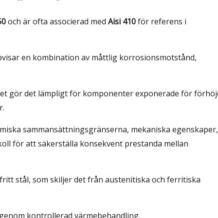
50
och är ofta associerad med
Aisi 410
för referens i
uppvisar en kombination av måttlig korrosionsmotstånd,
et gör det lämpligt för komponenter exponerade för förhö
r.
kemiska sammansättningsgränserna, mekaniska egenskaper,
ll för att säkerställa konsekvent prestanda mellan
itt stål, som skiljer det från austenitiska och ferritiska
 genom kontrollerad värmebehandling.