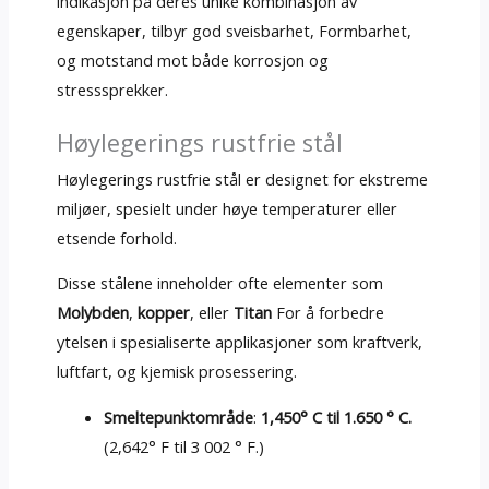
indikasjon på deres unike kombinasjon av
egenskaper, tilbyr god sveisbarhet, Formbarhet,
og motstand mot både korrosjon og
stresssprekker.
Høylegerings rustfrie stål
Høylegerings rustfrie stål er designet for ekstreme
miljøer, spesielt under høye temperaturer eller
etsende forhold.
Disse stålene inneholder ofte elementer som
Molybden
,
kopper
, eller
Titan
For å forbedre
ytelsen i spesialiserte applikasjoner som kraftverk,
luftfart, og kjemisk prosessering.
Smeltepunktområde
:
1,450° C til 1.650 ° C.
(2,642° F til 3 002 ° F.)