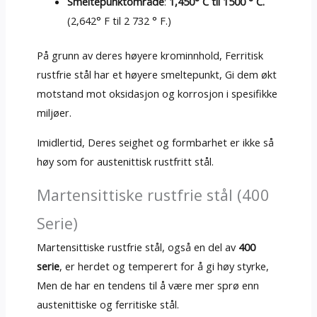
Smeltepunktområde
:
1,450° C til 1500 ° C.
(2,642° F til 2 732 ° F.)
På grunn av deres høyere krominnhold, Ferritisk
rustfrie stål har et høyere smeltepunkt, Gi dem økt
motstand mot oksidasjon og korrosjon i spesifikke
miljøer.
Imidlertid, Deres seighet og formbarhet er ikke så
høy som for austenittisk rustfritt stål.
Martensittiske rustfrie stål (400
Serie)
Martensittiske rustfrie stål, også en del av
400
serie
, er herdet og temperert for å gi høy styrke,
Men de har en tendens til å være mer sprø enn
austenittiske og ferritiske stål.