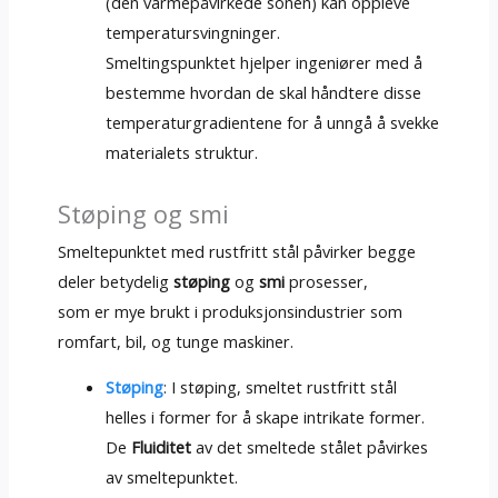
(den varmepåvirkede sonen) kan oppleve
temperatursvingninger.
Smeltingspunktet hjelper ingeniører med å
bestemme hvordan de skal håndtere disse
temperaturgradientene for å unngå å svekke
materialets struktur.
Støping og smi
Smeltepunktet med rustfritt stål påvirker begge
deler betydelig
støping
og
smi
prosesser,
som er mye brukt i produksjonsindustrier som
romfart, bil, og tunge maskiner.
Støping
: I støping, smeltet rustfritt stål
helles i former for å skape intrikate former.
De
Fluiditet
av det smeltede stålet påvirkes
av smeltepunktet.