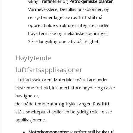
viktig i
raffinerier
og
Petrokjemiske planter
.
Varmevekslere, Destillasjonskolonner, og
rørsystemer laget av rustfritt stål må
opprettholde strukturell integritet under
høye termiske og mekaniske spenninger,
Sikre langsiktig operativ pålitelighet.
Høytytende
luftfartsapplikasjoner
I luftfartssektoren, Materialer må utføre under
ekstreme forhold, inkludert store høyder og raske
hastigheter,
der både temperatur og trykk svinger. Rustfritt
ståls smeltepunkt spiller en betydelig rolle i disse
applikasjonene.
Motorkomponenter
: Rustfritt stål brukes til