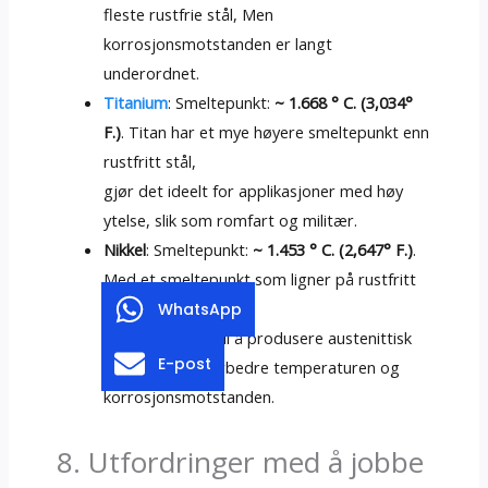
fleste rustfrie stål, Men
korrosjonsmotstanden er langt
underordnet.
Titanium
: Smeltepunkt:
~ 1.668 ° C. (3,034°
F.)
. Titan har et mye høyere smeltepunkt enn
rustfritt stål,
gjør det ideelt for applikasjoner med høy
ytelse, slik som romfart og militær.
Nikkel
: Smeltepunkt:
~ 1.453 ° C. (2,647° F.)
.
Med et smeltepunkt som ligner på rustfritt
stål,
WhatsApp
Nikkel er kritisk til å produsere austenittisk
E-post
rustfritt stål, Forbedre temperaturen og
korrosjonsmotstanden.
8. Utfordringer med å jobbe