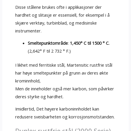
Disse stålene brukes ofte i applikasjoner der
hardhet og slitasje er essensiell, for eksempel i å
skjære verktøy, turbinblad, og medisinske
instrumenter.
Smeltepunktområde
:
1,450° C til 1500 ° C.
(2,642° F til 2 732 ° F.)
I likhet med ferritiske stål, Martensitic rustfrie stål
har høye smeltepunkter på grunn av deres økte
krominnhold,
Men de inneholder også mer karbon, som påvirker
deres styrke og hardhet.
Imidlertid, Det høyere karboninnholdet kan
redusere sveisbarheten og korrosjonsmotstanden.
Duplex rustfrie stål (2000 Serie)