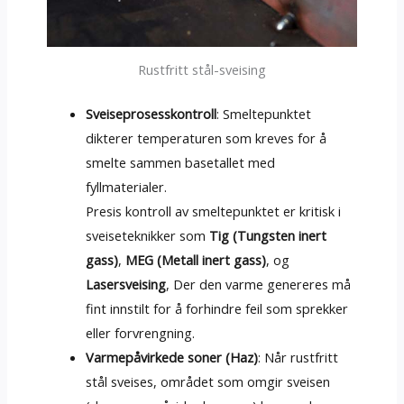
Rustfritt stål-sveising
Sveiseprosesskontroll
: Smeltepunktet
dikterer temperaturen som kreves for å
smelte sammen basetallet med
fyllmaterialer.
Presis kontroll av smeltepunktet er kritisk i
sveiseteknikker som
Tig (Tungsten inert
gass)
,
MEG (Metall inert gass)
, og
Lasersveising
, Der den varme genereres må
fint innstilt for å forhindre feil som sprekker
eller forvrengning.
Varmepåvirkede soner (Haz)
: Når rustfritt
stål sveises, området som omgir sveisen