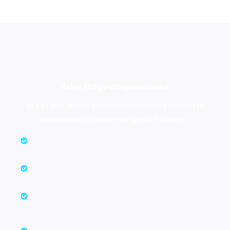
Velge riktig prototypeprodusent
Vi kan tilby enhver produksjonstjeneste i henhold til
kundebehov, og sitatet tar opp til 12 timer！
En-til-en-støttetjeneste av et teknisk team, rask
respons i løpet av noen timer.
De fleste konkurransedyktige priser i markedet,
35% lavere enn Europa og Amerika.
Omfattende evner inkluderer egen maskinering og
integrering av produksjonsressurser over hele Kina.
Et erfaren team av ingeniører og fleksible