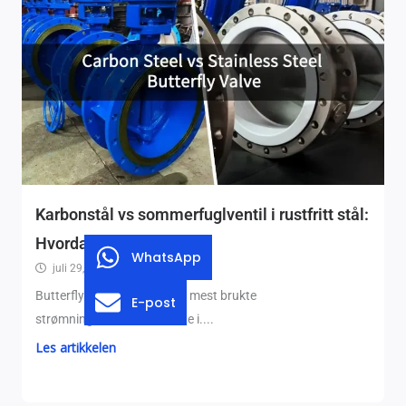
Karbonstål vs sommerfuglventil i rustfritt stål:
Hvordan velge?
WhatsApp
juli 29, 2026
Butterflyventiler er blant de mest brukte
E-post
strømningskontrollenhetene i....
Les artikkelen