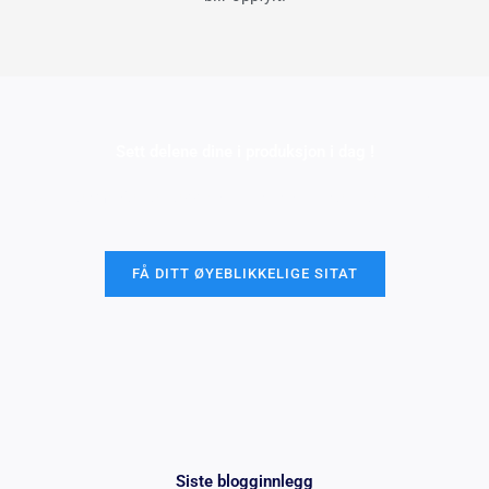
Sett delene dine i produksjon i dag !
All informasjon og opplastinger er sikker og konfidensiell.
FÅ DITT ØYEBLIKKELIGE SITAT
Siste blogginnlegg