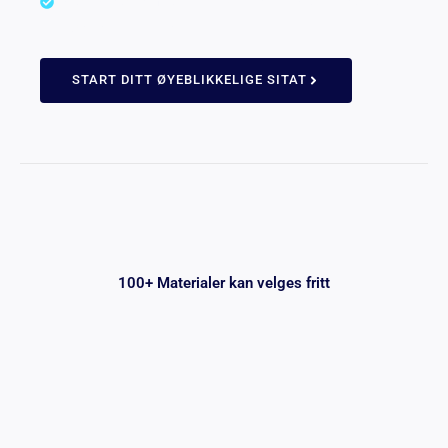
produksjonsmetoder betyr raskere produksjon og
kortere ledetider.
START DITT ØYEBLIKKELIGE SITAT
100+ Materialer kan velges fritt