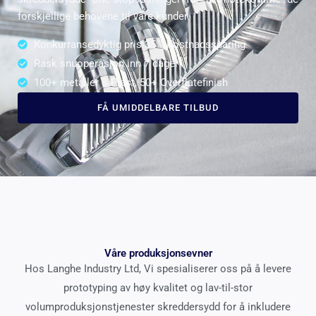
forskjellige behovene til våre kunder.
Konkurransedyktig pris 35% Kostnadssparing
Rask snuoperasjon inn 7 dager
100+ metaller & Plast, 50+ Overflatefinish
FÅ UMIDDELBARE TILBUD
Våre produksjonsevner
Hos Langhe Industry Ltd, Vi spesialiserer oss på å levere
prototyping av høy kvalitet og lav-til-stor
volumproduksjonstjenester skreddersydd for å inkludere