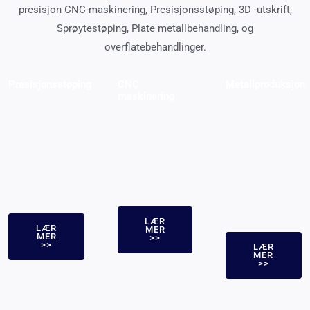
presisjon CNC-maskinering, Presisjonsstøping, 3D -utskrift,
Sprøytestøping, Plate metallbehandling, og
overflatebehandlinger.
Presisjonsstøping
CNC
Metallproduksjon
maskinering
Investeringsstøping,
Laserskjæring,
CNC fresing,
Mistet
Bøyning,
CNC snur, og
skumstøping,
Stempling,
elektriske
Die casting, og
Spinning,
utladningsbehandlingstjenester
vakuumstøpingstjenester
Stansing, og
er tilgjengelige
er tilgjengelige
sveisetjenester
er tilgjengelige
LÆR
LÆR
MER
MER
>>
>>
LÆR
MER
>>