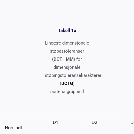
Tabell 1a
Lineære dimensjonale
støpestoleranser
(
DCT i MM
) for
dimensjonale
støpingstoleransekarakterer
(
DCTG
)
materialgruppe d
D1
D2
D
Nominell