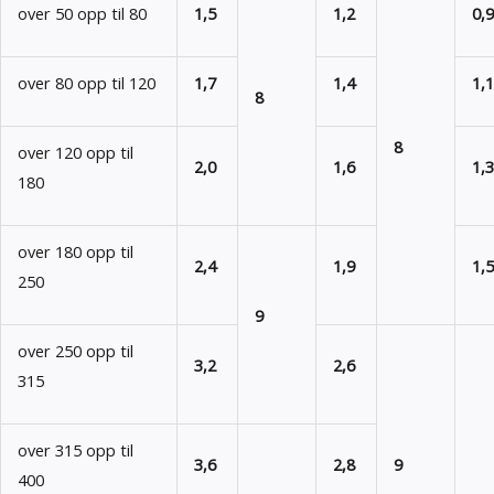
over 50 opp til 80
1,5
1,2
0,9
over 80 opp til 120
1,7
1,4
1,1
8
8
over 120 opp til
2,0
1,6
1,3
180
over 180 opp til
2,4
1,9
1,5
250
9
over 250 opp til
3,2
2,6
315
over 315 opp til
3,6
2,8
9
400