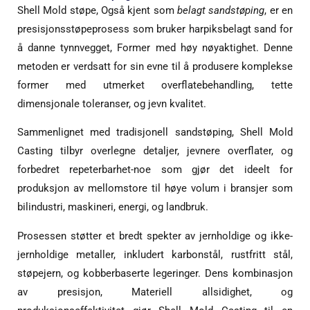
Shell Mold støpe, Også kjent som
belagt sandstøping
, er en
presisjonsstøpeprosess som bruker harpiksbelagt sand for
å danne tynnvegget, Former med høy nøyaktighet. Denne
metoden er verdsatt for sin evne til å produsere komplekse
former med utmerket overflatebehandling, tette
dimensjonale toleranser, og jevn kvalitet.
Sammenlignet med tradisjonell sandstøping, Shell Mold
Casting tilbyr overlegne detaljer, jevnere overflater, og
forbedret repeterbarhet-noe som gjør det ideelt for
produksjon av mellomstore til høye volum i bransjer som
bilindustri, maskineri, energi, og landbruk.
Prosessen støtter et bredt spekter av jernholdige og ikke-
jernholdige metaller, inkludert karbonstål, rustfritt stål,
støpejern, og kobberbaserte legeringer. Dens kombinasjon
av presisjon, Materiell allsidighet, og