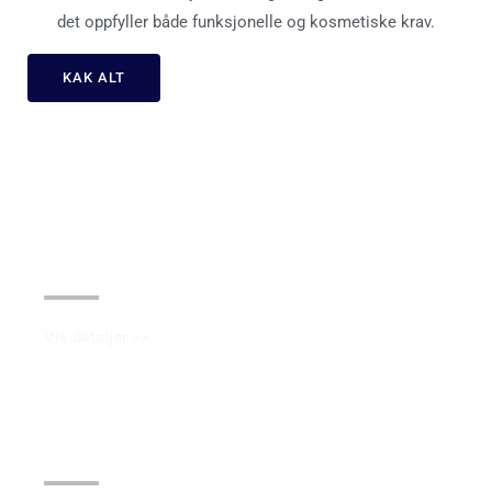
det oppfyller både funksjonelle og kosmetiske krav.
KAK ALT
Anodisering
Vis detaljer >>
Galvanisering