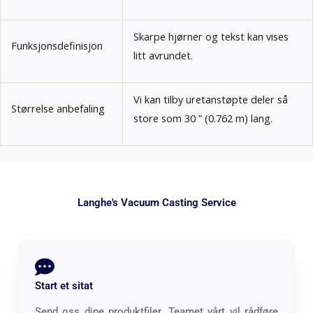
Skarpe hjørner og tekst kan vises
Funksjonsdefinisjon
litt avrundet.
Vi kan tilby uretanstøpte deler så
Størrelse anbefaling
store som 30 ” (0.762 m) lang.
Langhe's Vacuum Casting Service
Start et sitat
Send oss ​​dine produktfiler. Teamet vårt vil rådføre