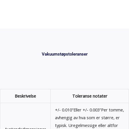
Vakuumstøpstoleranser
Beskrivelse
Toleranse notater
+/- 0.010”Eller +/- 0.003”Per tomme,
avhengig av hva som er større, er
typisk. Uregelmessige eller altfor
Avstandsdimensjoner