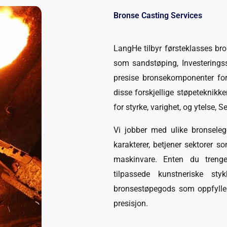
Bronse Casting Services
LangHe tilbyr førsteklasses br
som sandstøping, Investeringss
presise bronsekomponenter for 
disse forskjellige støpeteknikke
for styrke, varighet, og ytelse, 
Vi jobber med ulike bronseleg
karakterer, betjener sektorer so
maskinvare. Enten du trenger
tilpassede kunstneriske sty
bronsestøpegods som oppfyller
presisjon.