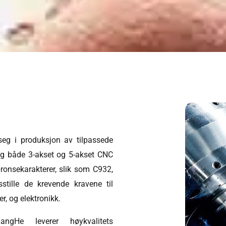
eg i produksjon av tilpassede
og både 3-akset og 5-akset CNC
ronsekarakterer, slik som C932,
sstille de krevende kravene til
er, og elektronikk.
gHe leverer høykvalitets