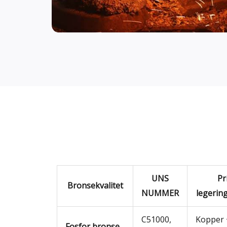
UNS
Pr
Bronsekvalitet
NUMMER
legerin
C51000,
Kopper 
Fosfor bronse