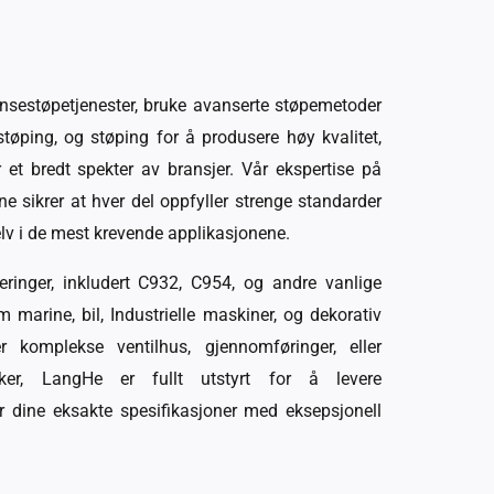
onsestøpetjenester, bruke avanserte støpemetoder
tøping, og støping for å produsere høy kvalitet,
et bredt spekter av bransjer. Vår ekspertise på
ne sikrer at hver del oppfyller strenge standarder
Selv i de mest krevende applikasjonene.
eringer, inkludert C932, C954, og andre vanlige
m marine, bil, Industrielle maskiner, og dekorativ
 komplekse ventilhus, gjennomføringer, eller
kker, LangHe er fullt utstyrt for å levere
 dine eksakte spesifikasjoner med eksepsjonell