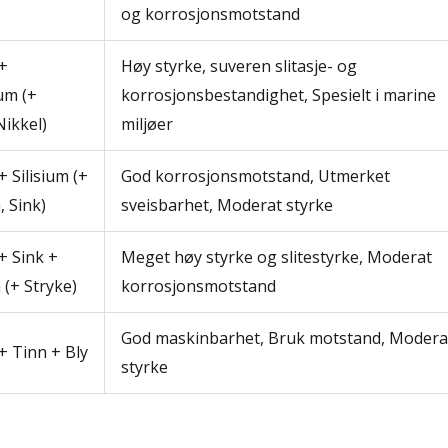
og korrosjonsmotstand
+
Høy styrke, suveren slitasje- og
um (+
korrosjonsbestandighet, Spesielt i marine
Nikkel)
miljøer
 Silisium (+
God korrosjonsmotstand, Utmerket
 Sink)
sveisbarhet, Moderat styrke
+ Sink +
Meget høy styrke og slitestyrke, Moderat
(+ Stryke)
korrosjonsmotstand
God maskinbarhet, Bruk motstand, Modera
+ Tinn + Bly
styrke