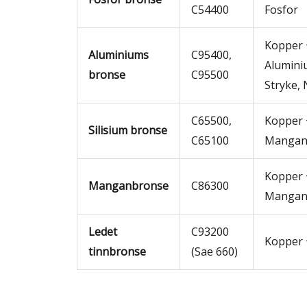
C54400
Fosfor
Kopper 
Aluminiums
C95400,
Alumini
bronse
C95500
Stryke, 
C65500,
Kopper +
Silisium bronse
C65100
Mangan,
Kopper 
Manganbronse
C86300
Mangan 
Ledet
C93200
Kopper 
tinnbronse
(Sae 660)