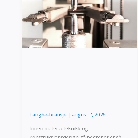
flytestyrke:
Som
bestemmer
fiasko?
Strekkstyrke vs
flytestyrke: Som
bestemmer fiasko?
Langhe-bransje
|
august 7, 2026
Innen materialteknikk og
konstruksjonsdesign, få begreper er så