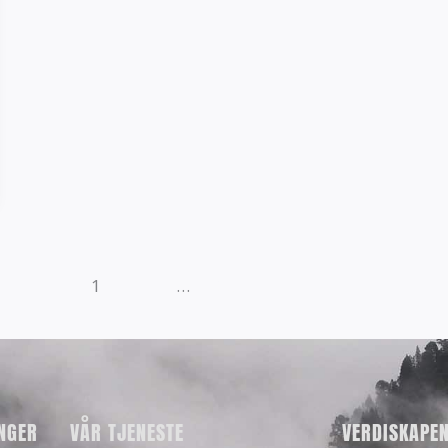
1
2
…
38
NGER
VÅR TJENESTE
VERDISKAPEN