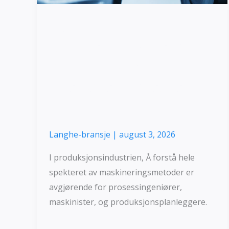
Vanlige
bearbeidingsmetoder:
8 Tradisjonell & 5
Spesielle prosesser
Langhe-bransje
|
august 3, 2026
I produksjonsindustrien, Å forstå hele
spekteret av maskineringsmetoder er
avgjørende for prosessingeniører,
maskinister, og produksjonsplanleggere.
Les mer »