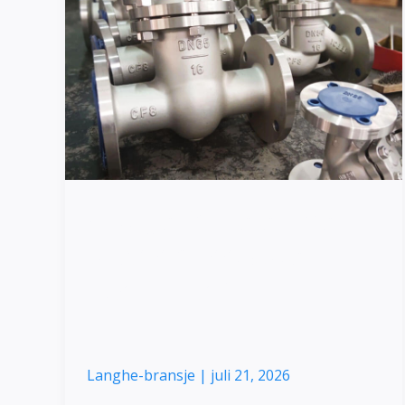
fordeler
med
presisjonsstøpte
i
rustfritt
stål
Viktige fordeler med
presisjonsstøpte i
rustfritt stål
Langhe-bransje
|
juli 21, 2026