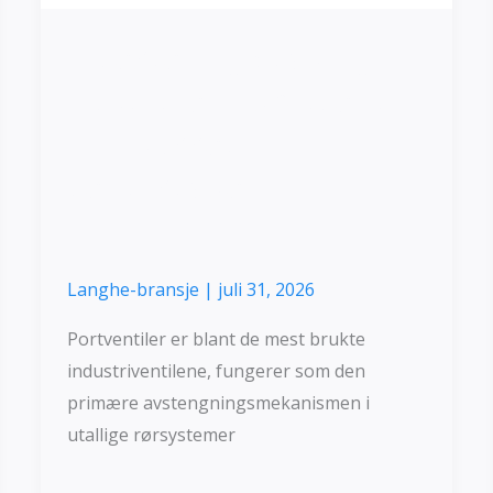
Investering Støping
duktilt jern portventil
| Tilpasset
ventilstøperi
Langhe-bransje
|
juli 31, 2026
Portventiler er blant de mest brukte
industriventilene, fungerer som den
primære avstengningsmekanismen i
utallige rørsystemer
Les mer »