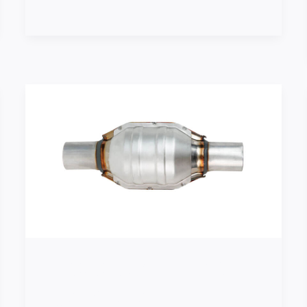
1.4878
Rustfritt
stål:
Egenskaper,
Sammensetning,
Applikasjoner
1.4878 Rustfritt stål:
Egenskaper,