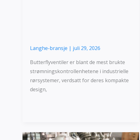
rustfritt stål: Hvordan
velge?
Langhe-bransje
|
juli 29, 2026
Butterflyventiler er blant de mest brukte
strømningskontrollenhetene i industrielle
rørsystemer, verdsatt for deres kompakte
design,
Les mer »
Viktige