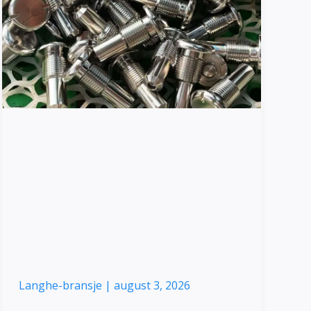
stål
|
Egenskaper,
Karakterer
&
Applikasjoner
Austenittisk rustfritt
stål | Egenskaper,
Karakterer &
Applikasjoner
Langhe-bransje
|
august 3, 2026