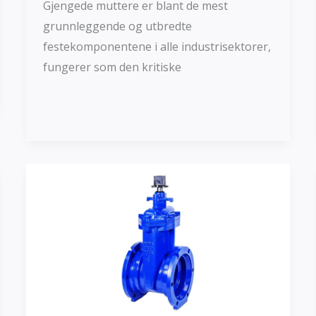
Gjengede muttere er blant de mest
grunnleggende og utbredte
festekomponentene i alle industrisektorer,
fungerer som den kritiske
Les mer »
Investering
Støping
duktilt
jern
portventil
|
Tilpasset
ventilstøperi