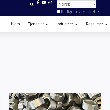
Rediger oversettelse
ÅPNE TJENESTER
ÅPNE INDUSTRIER
ÅP
Hjem
Tjenester
Industrier
Ressurser
Tilpassede
rustfrie