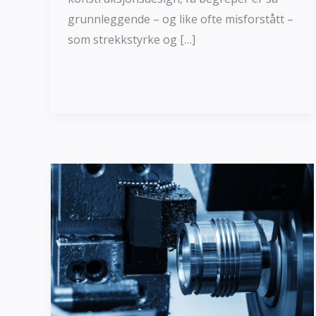
grunnleggende – og like ofte misforstått –
som strekkstyrke og […]
Les mer »
Vanlige
bearbeidingsmetoder:
8
Tradisjonell
&
5
Spesielle
prosesser