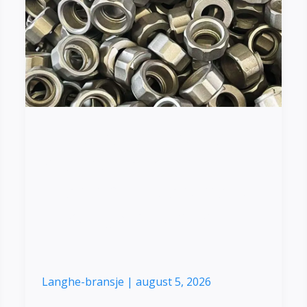
stålmuttere
|
Precision
Investment
Casting
Solutions
Tilpassede rustfrie
stålmuttere |
Precision Investment
Casting Solutions
Langhe-bransje
|
august 5, 2026