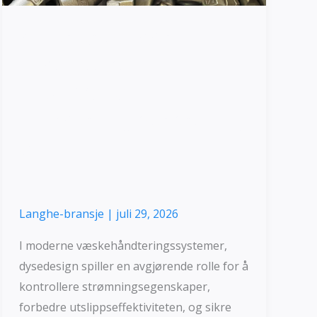
Andenebbdyse i
rustfritt stål |
Tilpassede
investeringsbesetning
er
Langhe-bransje
|
juli 29, 2026
I moderne væskehåndteringssystemer,
dysedesign spiller en avgjørende rolle for å
kontrollere strømningsegenskaper,
forbedre utslippseffektiviteten, og sikre