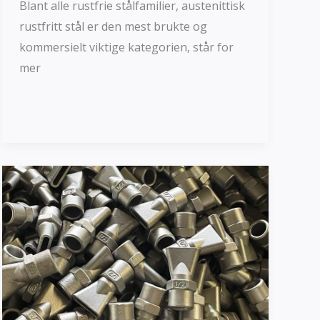
Blant alle rustfrie stålfamilier, austenittisk
rustfritt stål er den mest brukte og
kommersielt viktige kategorien, står for
mer
Les mer »
Andenebbdyse
i
rustfritt
stål
|
Tilpassede
investeringsbesetninger