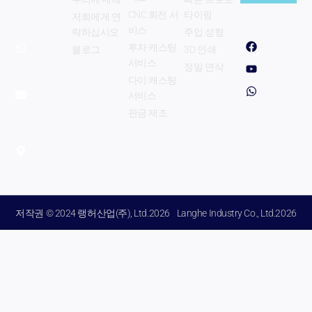
주
주식회사.
CNC 회전 서
타이핑
저희에게 연
우리를 따르
소
십시오
비스
락하십시오
주입 성형
whatsapp:
페
Y
w
를
투자 캐스팅
블로그
3D 인쇄
이
o
h
+8615333853330
입
스
u
a
서비스
정밀 연삭
북
T
t
이메일:
력
다이 캐스팅
u
s
info@langhe-
b
a
서비스
하
e
p
industry.com
판금 제조
십
p
Zhengzhou
시
City Henan
오
지방 중국.
저작권 © 2024 랭허산업(주), Ltd.2026
Langhe Industry Co., Ltd.2026