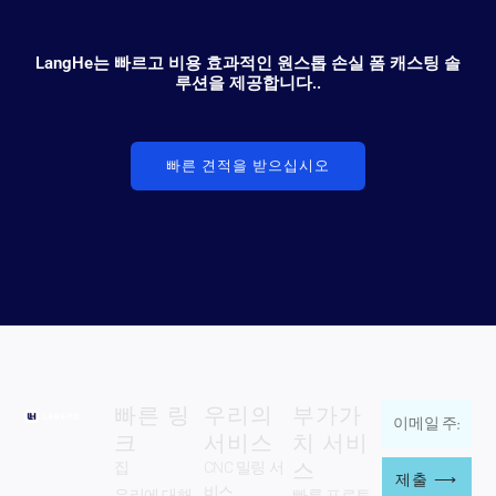
LangHe는 빠르고 비용 효과적인 원스톱 손실 폼 캐스팅 솔
루션을 제공합니다..
빠른 견적을 받으십시오
빠른 링
우리의
부가가
이
크
서비스
치 서비
Zhengzhou
메
스
Langhe
집
CNC 밀링 서
일
제출 ⟶
Industry Co.,
비스
우리에 대해
빠른 프로토