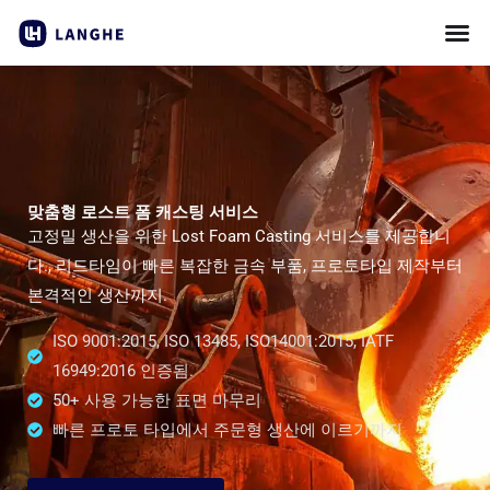
콘
텐
츠
로
건
너
뛰
맞춤형 로스트 폼 캐스팅 서비스
기
고정밀 생산을 위한 Lost Foam Casting 서비스를 제공합니
다., 리드타임이 빠른 복잡한 금속 부품, 프로토타입 제작부터
본격적인 생산까지.
ISO 9001:2015, ISO 13485, ISO14001:2015, IATF
16949:2016 인증됨.
50+ 사용 가능한 표면 마무리
빠른 프로토 타입에서 주문형 생산에 이르기까지