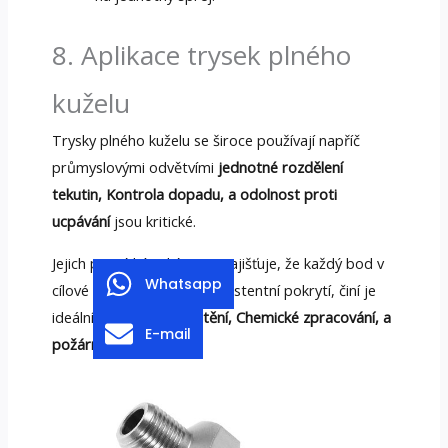
8. Aplikace trysek plného
kuželu
Trysky plného kuželu se široce používají napříč
průmyslovými odvětvími
jednotné rozdělení
tekutin, Kontrola dopadu, a odolnost proti
ucpávání
jsou kritické.
Jejich pevný kónický sprej zajišťuje, že každý bod v
Whatsapp
cílové oblasti dostává konzistentní pokrytí, činí je
ideální pro
chlazení, čištění, Chemické zpracování, a
E-mail
požární ochrana
.