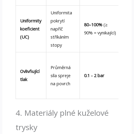
Uniformita
Krit
Uniformity
pokrytí
pot
80–100%
(≥
koeficient
napříč
pra
90% = vynikající)
(UC)
stříkáním
mytí
stopy
802
Vyv
Průměrná
pen
Ovlivňující
síla spreje
0.1 - 2 bar
vs..
tlak
na povrch
[AS
D73
4. Materiály plné kuželové
trysky