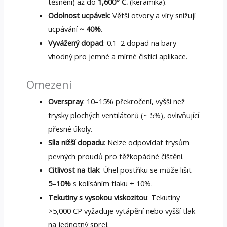
těsnění) až do
1,600° C.
(keramika).
Odolnost ucpávek
: Větší otvory a víry snižují
ucpávání
~ 40%
.
Vyvážený dopad
: 0.1–2 dopad na bary
vhodný pro jemné a mírné čisticí aplikace.
Omezení
Overspray
: 10–15% překročení, vyšší než
trysky plochých ventilátorů (~ 5%), ovlivňující
přesné úkoly.
Síla nižší dopadu
: Nelze odpovídat trysům
pevných proudů pro těžkopádné čištění.
Citlivost na tlak
: Úhel postřiku se může lišit
5–10%
s kolísáním tlaku ± 10%.
Tekutiny s vysokou viskozitou
: Tekutiny
>5,000 CP vyžaduje vytápění nebo vyšší tlak
na jednotný sprej.