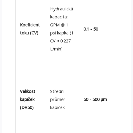
Pou
Hydraulická
pro
kapacita:
dim
Koeficient
GPM @ 1
0.1 - 50
hydr
toku (CV)
psi kapka (1
sys
CV ≈ 0.227
[AS
L/min)
E28
Men
rych
odp
Velikost
Střední
Větš
kapiček
průměr
50 - 500 μm
siln
(DV50)
kapiček
dop
133
Las
difr