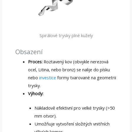
Spirálové trysky plné kužely
Obsazení
Proces:
Roztavený kov (obvykle nerezová
ocel, Litina, nebo bronz) se nalije do písku
nebo
investice
formy tvarované na geometrii
trysky.
Výhody:
Nákladově efektivní pro velké trysky (>50
mm otvor).
Umožňuje vytvoření složitých vnitřních
vířivých komor.