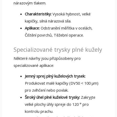
nárazovým tlakem.
Charakteristiky:
Vysoká hybnost, velké
kapičky, silná nárazová síla.
Aplikace:
Odstranění měřítka v ocelách,
Čištění povrchů, Těžební operace.
Specializované trysky plné kužely
Některé návrhy jsou přizpůsobeny pro
specializované aplikace:
Jemný sprej plný kuželových trysek:
Produkovat malé kapičky (DV50 < 100 μm)
pro zvlhčení nebo povlak.
Široký úhel plné kuželové trysky:
Zakryjte
velké plochy úhly spreje do 120 ° pro
kontrolu prachu.