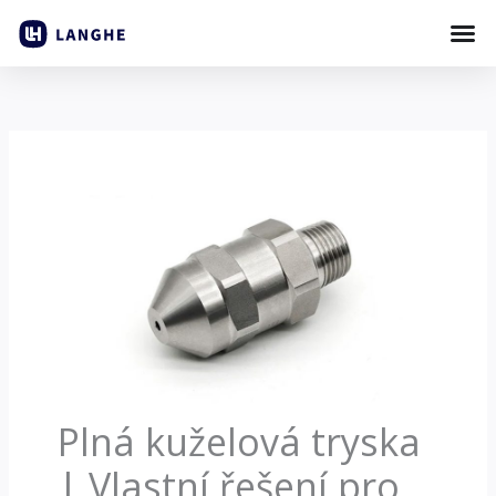
Přeskočit
na
obsah
Plná kuželová tryska
| Vlastní řešení pro