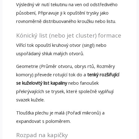
Výsledný vír nutí tekutinu na ven od odstředivého
působení, Připravuje ji k opuštění trysky jako
rovnoměrně distribuovaného kroužku nebo listu.
Kónický list (nebo jet cluster) formace
Vířící tok opouští kruhový otvor (singl) nebo
uspořádaný shluk malých otvorů.
Geometrie (Průměr otvoru, obrys rtů, Rozměry
komory) převede rotující tok do a
tenký rozšiřující
se kuželovitý list kapaliny
nebo fanoušek
překrývajících se trysek, které společně vyplňují
svazek kužele.
Tloušťka plechu je malá (Pořadí mikronů) a
expandovat s poloměrem.
Rozpad na kapičky