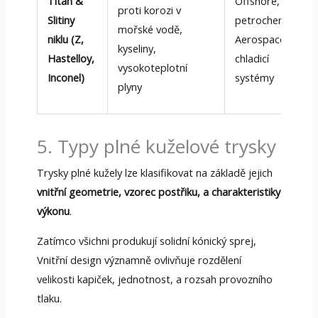
Titan &
Offshore,
proti korozi v
Slitiny
petrochemický,
mořské vodě,
niklu (Z,
Aerospace
kyseliny,
Hastelloy,
chladicí
vysokoteplotní
Inconel)
systémy
plyny
5. Typy plné kuželové trysky
Trysky plné kužely lze klasifikovat na základě jejich
vnitřní geometrie, vzorec postřiku, a charakteristiky
výkonu
.
Zatímco všichni produkují solidní kónický sprej,
Vnitřní design významně ovlivňuje rozdělení
velikosti kapiček, jednotnost, a rozsah provozního
tlaku.