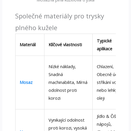
Společné materiály pro trysky
plného kužele
Typické
Materiál
Klíčové vlastnosti
aplikace
Nízké náklady,
Chlazení,
Snadná
Obecně účetní
Mosaz
machinabilita, Mírná
stříkání vodou
odolnost proti
nebo lehkými
korozi
oleji
Jídlo & Čištění
Vynikající odolnost
nápojů,
proti korozi, vysoká