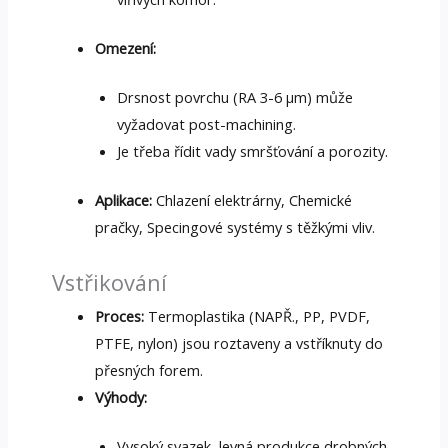
Omezení:
Drsnost povrchu (RA 3-6 μm) může
vyžadovat post-machining.
Je třeba řídit vady smršťování a porozity.
Aplikace:
Chlazení elektrárny, Chemické
pračky, Specingové systémy s těžkými vliv.
Vstřikování
Proces:
Termoplastika (NAPŘ., PP, PVDF,
PTFE, nylon) jsou roztaveny a vstříknuty do
přesných forem.
Výhody:
Vysoký svazek, levná produkce drobných