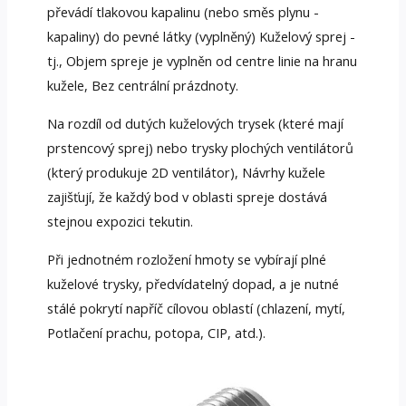
převádí tlakovou kapalinu (nebo směs plynu -
kapaliny) do pevné látky (vyplněný) Kuželový sprej -
tj., Objem spreje je vyplněn od centre linie na hranu
kužele, Bez centrální prázdnoty.
Na rozdíl od dutých kuželových trysek (které mají
prstencový sprej) nebo trysky plochých ventilátorů
(který produkuje 2D ventilátor), Návrhy kužele
zajišťují, že každý bod v oblasti spreje dostává
stejnou expozici tekutin.
Při jednotném rozložení hmoty se vybírají plné
kuželové trysky, předvídatelný dopad, a je nutné
stálé pokrytí napříč cílovou oblastí (chlazení, mytí,
Potlačení prachu, potopa, CIP, atd.).