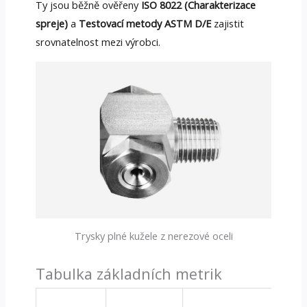
Ty jsou běžně ověřeny
ISO 8022 (Charakterizace
spreje)
a
Testovací metody ASTM D/E
zajistit
srovnatelnost mezi výrobci.
Trysky plné kužele z nerezové oceli
Tabulka základních metrik
Poz