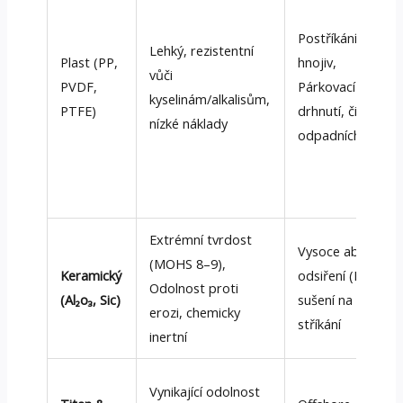
Postříkání
Lehký, rezistentní
Plast (PP,
hnojiv,
vůči
PVDF,
Párkovací
kyselinám/alkalisům,
PTFE)
drhnutí, čištění
nízké náklady
odpadních vod
Extrémní tvrdost
Vysoce abraze,
(MOHS 8–9),
Keramický
odsiření (FGD),
Odolnost proti
(Al₂o₃, Sic)
sušení na
erozi, chemicky
stříkání
inertní
Vynikající odolnost