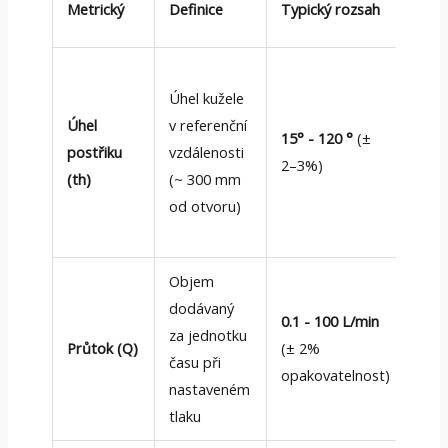
Metrický
Definice
Typický rozsah
No
Úzk
Úhel kužele
vys
Úhel
v referenční
dop
15° - 120 °
(±
postřiku
vzdálenosti
širo
2–3%)
(th)
(~ 300 mm
lepš
od otvoru)
pokr
802
Objem
Sta
dodávaný
0.1 - 100 L/min
veli
za jednotku
Průtok (Q)
(± 2%
a ot
času při
opakovatelnost)
[AS
nastaveném
D14
tlaku