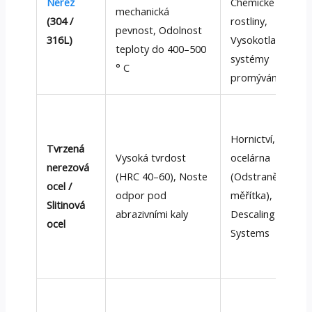
Nerez
Chemické
mechanická
(304 /
rostliny,
pevnost, Odolnost
316L)
Vysokotlaké
teploty do 400–500
systémy
° C
promývání
Hornictví,
Tvrzená
Vysoká tvrdost
ocelárna
nerezová
(HRC 40–60), Noste
(Odstranění
ocel /
odpor pod
měřítka),
Slitinová
abrazivními kaly
Descaling
ocel
Systems