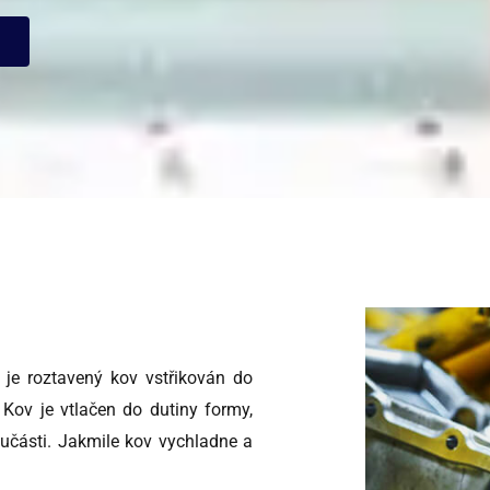
m je roztavený kov vstřikován do
Kov je vtlačen do dutiny formy,
oučásti. Jakmile kov vychladne a