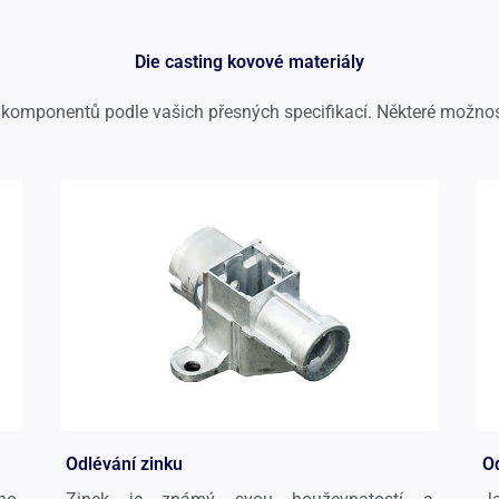
Die casting kovové materiály
omponentů podle vašich přesných specifikací. Některé možnosti ma
Odlévání zinku
Od