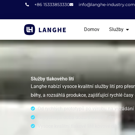
Přeskočit
+86 15333853330
info@langhe-industry.com
na
obsah
OTE
Domov
Služby
Služby tlakového lití
Langhe nabízí vysoce kvalitní služby lití pro př
běhy, a rozsáhlá produkce, zajišťující rychlé čas
Od rychlých prototypů po výrobu na vyžádání
Nejrychlejší doba dodání uvnitř 7 dny
Vysoce kvalitní tlakově lité kovové díly