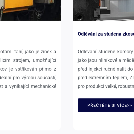
Odlévání za studena zkos
otami tání, jako je zinek a
Odlévání studené komory 
licím strojem, umožňující
jako jsou hliníkové a mědě
 kov je vstřikován přímo z
před injekcí ručně nalit d
eální pro výrobu součástí,
před extrémním teplem, Zl
t a vynikající mechanické
pro produkci velké, robustní
PŘEČTĚTE SI VÍCE>>