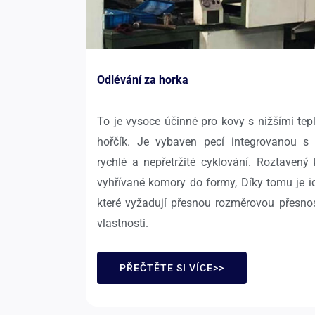
Odlévání za horka
To je vysoce účinné pro kovy s nižšími tepl
hořčík. Je vybaven pecí integrovanou s 
rychlé a nepřetržité cyklování. Roztavený
vyhřívané komory do formy, Díky tomu je id
které vyžadují přesnou rozměrovou přesnos
vlastnosti.
PŘEČTĚTE SI VÍCE>>