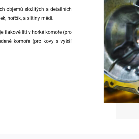
ch objemů složitých a detailních
ek, hořčík, a slitiny mědi.
e tlakové lití v horké komoře (pro
tudené komoře (pro kovy s vyšší