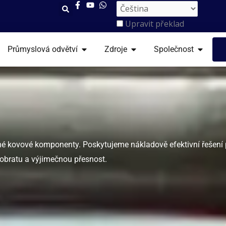
Upravit překlad
VŘENO SLUŽBY
OTEVŘENO PRŮMYSLOVÁ ODVĚTVÍ
OTEVŘENO ZDROJE
OTEVŘE
Průmyslová odvětví
Zdroje
Společnost
esné kovové komponenty. Poskytujeme nákladově efektivní řešení 
y obratu a výjimečnou přesnost.