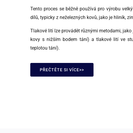
Tento proces se běžně používá pro výrobu velký
dílů, typicky z neželezných kovů, jako je hliník, zin
Tlakové lití lze provádět různými metodami, jako j
kovy s nižším bodem tání) a tlakové lití ve s
teplotou tání).
PŘEČTĚTE SI VÍCE>>