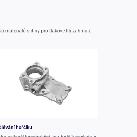
teriálů slitiny pro tlakové lití zahrnují:
lévání hořčíku