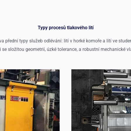
Typy procesů tlakového lití
a přední typy služeb odlévání: lití v horké komoře a lití ve st
 se složitou geometrií, úzké tolerance, a robustní mechanické vl