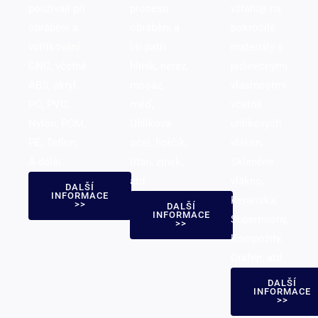
používají při
procesu
vztahují na
obrábění a
obrábění a
pokročilé
vstřikování
lití patří
materiály s
CNC, včetně
hliník, nerez,
jedinečnými
ABS, akryl,
mosaz,
vlastnostmi
PC, PVC,
měď,
včetně
Nylon, POM,
Uhlíková
uhlíkových
PE, Teflon,
ocel, hořčík,
vláken,
A další.
titan, zinek,
Skleněné
atd.
vlákno,
DALŠÍ
INFORMACE
Keramika,
>>
DALŠÍ
INFORMACE
Supermiony,
>>
Kompozity,
Grafen, atd.
DALŠÍ
INFORMACE
>>