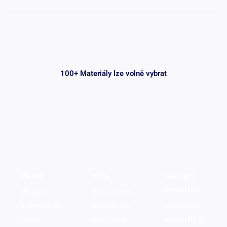
100+ Materiály lze volně vybrat
Plasty
Kovy
Speciální
materiály
Plastové
Mezi běžné
materiály se
kovy široce
Speciální
často
používané v
materiály se