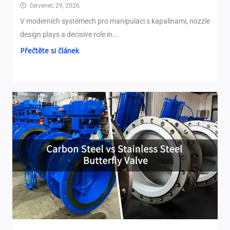
červenec 29, 2026
V moderních systémech pro manipulaci s kapalinami,
nozzle
design plays a decisive role in..
.
Přečtěte si článek