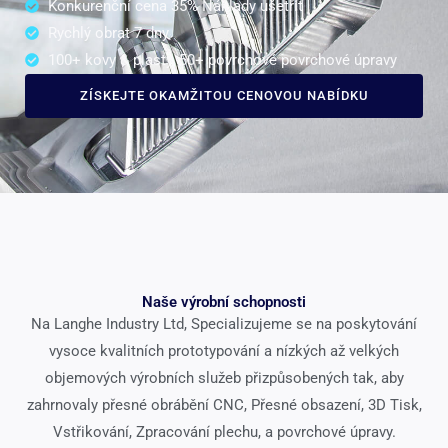
Konkurenční cena 35% Náklady ušetřit
Rychlý obrat 7 dny
100+ kovy & plasty, 50+ povrchové povrchové úpravy
ZÍSKEJTE OKAMŽITOU CENOVOU NABÍDKU
Naše výrobní schopnosti
Na Langhe Industry Ltd, Specializujeme se na poskytování
vysoce kvalitních prototypování a nízkých až velkých
objemových výrobních služeb přizpůsobených tak, aby
zahrnovaly přesné obrábění CNC, Přesné obsazení, 3D Tisk,
Vstřikování, Zpracování plechu, a povrchové úpravy.