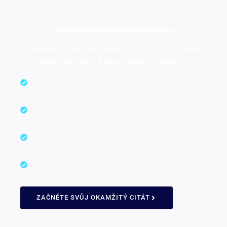
Výběr správného výrobce prototypu
Můžeme poskytovat jakoukoli výrobní službu podle
potřeb zákazníků, A citace zabírá 12 Hodiny！
One-to-One Support Service od technického týmu,
Rychlá reakce během několika hodin.
Většina konkurenceschopných cen na trhu, 35%
nižší než Evropa a Amerika.
Komplexní schopnosti zahrnují interní obrábění a
integraci výrobních zdrojů po celé Číně.
Zkušený tým inženýrů a flexibilních metod výroby
znamená rychlejší výrobu a kratší dodací lhůty.
ZAČNĚTE SVŮJ OKAMŽITÝ CITÁT