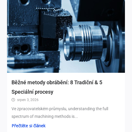
Běžné metody obrábění: 8 Tradiční & 5
Speciální procesy
srpen 3, 2026
Ve zpracovatelském průmyslu,
understanding the full
spectrum of machining methods is..
.
Přečtěte si článek