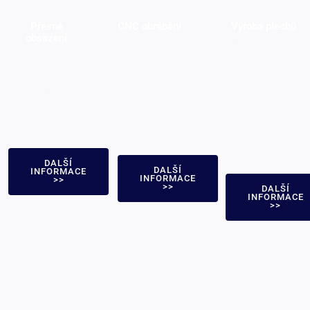
Přesné
CNC obrábění
Výroba plechů
obsazení
CNC frézování,
Řezání laseru,
Investiční lití,
Otočení CNC, a
Ohýbání,
Ztracená pěna,
k dispozici jsou
Lisování,
Zemřít, a
služby obrábění
Spinning,
vakuové lití jsou
elektrického
Děrování, a
k dispozici
vypouštění
svařovací služby
jsou k dispozici
DALŠÍ
DALŠÍ
INFORMACE
INFORMACE
>>
>>
DALŠÍ
INFORMACE
>>