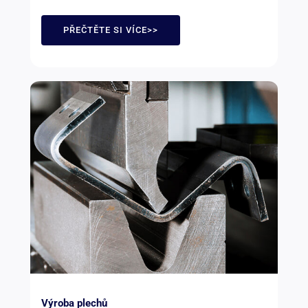
PŘEČTĚTE SI VÍCE>>
Výroba plechů