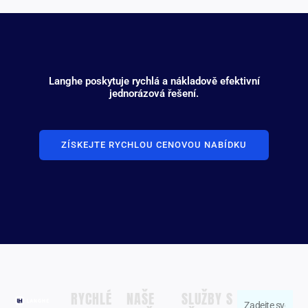
Langhe poskytuje rychlá a nákladově efektivní
jednorázová řešení.
ZÍSKEJTE RYCHLOU CENOVOU NABÍDKU
RYCHLÉ
NAŠE
SLUŽBY S
Zadejte