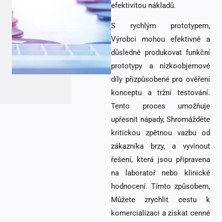
efektivitou nákladů.
S rychlým prototypem,
Výrobci mohou efektivně a
důsledně produkovat funkční
prototypy a nízkoobjemové
díly přizpůsobené pro ověření
konceptu a tržní testování.
Tento proces umožňuje
upřesnit nápady, Shromážděte
kritickou zpětnou vazbu od
zákazníka brzy, a vyvinout
řešení, která jsou připravena
na laboratoř nebo klinické
hodnocení. Tímto způsobem,
Můžete zrychlit cestu k
komercializaci a získat cenné