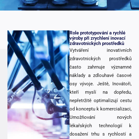
Role prototypování a rychlé
výroby při zrychlení inovací
zdravotnických prostředků
Vytváření inovativních
zdravotnických prostředků
často zahrnuje významné
náklady a zdlouhavé časové
osy vývoje. Ještě, Inovátoři,
kteří myslí na dopředu,
nepřetržitě optimalizují cestu
od konceptu k komercializaci,
Umožňování nových
lékařských technologií k
dosažení trhu s rychlostí a