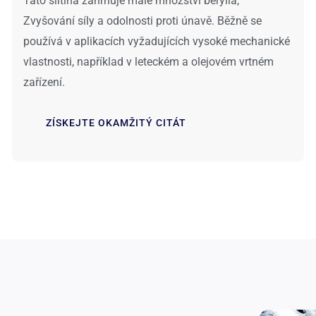
Tato slitina zahrnuje malé množství berylia,
Zvyšování síly a odolnosti proti únavě. Běžně se
používá v aplikacích vyžadujících vysoké mechanické
vlastnosti, například v leteckém a olejovém vrtném
zařízení.
ZÍSKEJTE OKAMŽITÝ CITÁT