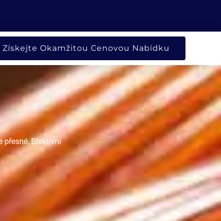
NO SPOLEČNOST
Získejte Okamžitou Cenovou Nabídku
 přesné, Efektivní