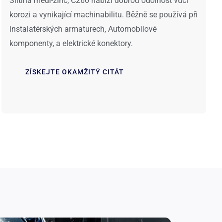
Slitina mědi-zinc, C260 nabízí dobrou odolnost vůči
korozi a vynikající machinabilitu. Běžně se používá při
instalatérských armaturech, Automobilové
komponenty, a elektrické konektory.
ZÍSKEJTE OKAMŽITÝ CITÁT