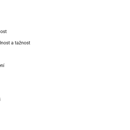
vost
nost a tažnost
ení
i