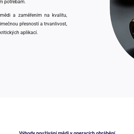
ím potřebám.
 mědi a zaměřením na kvalitu,
mečnou přesností a trvanlivost,
itických aplikací.
Výhody používání mědi v operacích obrábění