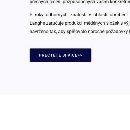
přesných řešení přizpůsobených vašim konkrétn
S roky odborných znalostí v oblasti obrábění
Langhe zaručuje produkci měděných složek s výji
navrženo tak, aby splňovalo náročné požadavky kr
PŘEČTĚTE SI VÍCE>>