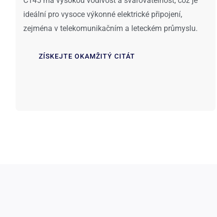
C145 má vysokou vodivost a svařovatelnost, což je
ideální pro vysoce výkonné elektrické připojení,
zejména v telekomunikačním a leteckém průmyslu.
ZÍSKEJTE OKAMŽITÝ CITÁT