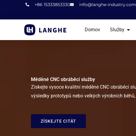
Přeskočit
+86 15333853330
info@langhe-industry.com
na
obsah
OTE
Domov
Služby
Měděné CNC obráběcí služby
Získejte vysoce kvalitní měděné CNC obráběcí služ
výsledky prototypů nebo velkých výrobních běhů, 
ZÍSKEJTE CITÁT