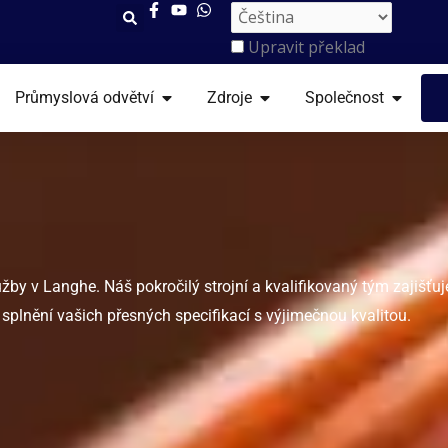
Upravit překlad
VŘENO SLUŽBY
OTEVŘENO PRŮMYSLOVÁ ODVĚTVÍ
OTEVŘENO ZDROJE
OTEVŘE
Průmyslová odvětví
Zdroje
Společnost
by v Langhe. Náš pokročilý strojní a kvalifikovaný tým zajišťuje
splnění vašich přesných specifikací s výjimečnou kvalitou.