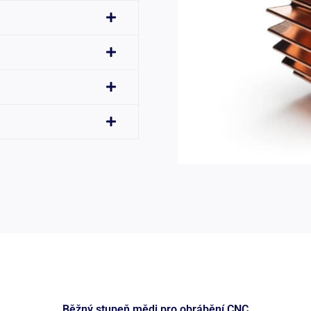
Běžný stupeň mědi pro obrábění CNC