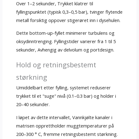
Over 1–2 sekunder, Trykket klatrer til
fyllingspunktet (typisk 0,3–0,5 bar), tvinger flytende
metall forsiktig oppover stigerøret inn i dysehulen.
Dette bottom-up-fyllet minimerer turbulens og
oksydinntrenging. Fyllingstider varierer fra 1 til 5
sekunder, Avhengig av delvolum og portdesign.
Hold og retningsbestemt
størkning
Umiddelbart etter fylling, systemet reduserer
trykket til et "suge" nivå (0.1–0.3 bar) og holder i
20–40 sekunder.
I løpet av dette intervallet, Vannkjølte kanaler i
matrisen opprettholder muggtemperaturer på
200–300 ° C, fremme retningsbestemt størkning.