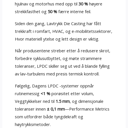
hjulnav og motorhus med opp til
30 %
høyere
strekkfasthet og
50 %
færre interne feil.
Siden den gang, Lavtrykk Die Casting har fått
trekkraft i romfart, HVAC, og e-mobilitetssektorer,
Hvor materiell ytelse og lett design er viktig.
Når produsentene streber etter å redusere skrot,
forbedre syklusutbyttet, og møte strammere
toleranser, LPDC skiller seg ut ved å blande fylling
av lav-turbulens med presis termisk kontroll.
Følgelig, Dagens LPDC -systemer oppnår
rutinemessig
<1 %
porøsitet etter volum,
Veggtykkelser ned til
1.5 mm
, og dimensjonale
toleranser innen
± 0,1 mm
—Performance Metrics
som utfordrer både tyngdekraft og
høytrykksmetoder.