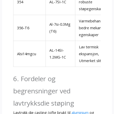
354
AL-7SI-1C
robuste
støpegenskaper
Varmebehandlet for
Al-7si-0.3Mg
356-T6
bedre mekaniske
(T6)
egenskaper
Lav termisk
AL-14SI-
Alsi14mgcu
ekspansjon,
1.2MG-1C
Utmerket slitestyrke
6. Fordeler og
begrensninger ved
lavtrykksdie støping
Lavtrykk die casting (ofte brukt til
aluminium
og