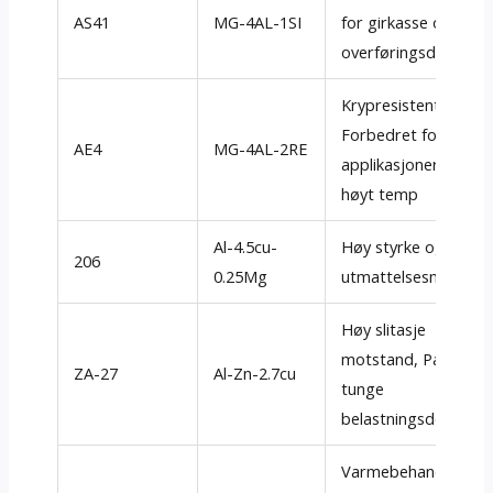
AS41
MG-4AL-1SI
for girkasse og
overføringsdeler
Krypresistent,
Forbedret for
AE4
MG-4AL-2RE
applikasjoner med
høyt temp
Al-4.5cu-
Høy styrke og
206
0.25Mg
utmattelsesmotsta
Høy slitasje
motstand, Passer fo
ZA-27
Al-Zn-2.7cu
tunge
belastningsdeler
Varmebehandlingen,