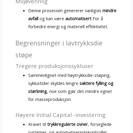
Miljøvennlig
Denne prosessen genererer vanligvis
mindre
avfall
og kan være
automatisert
For å
forbedre energi og materiell effektivitet.
Begrensninger i lavtrykksdie
støpe
Tregere produksjonssykluser
Sammenlignet med høytrykksdie-støping,
syklustider skyldes lengre
saktere fylling og
størkning
, noe som gjør det mindre egnet
for masseproduksjon.
Høyere Initial Capital -investering
Kravet til
trykkregulerte ovner
, forseglede
systemer, og automatiseringskontroller