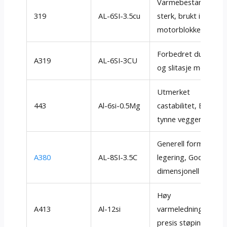
Varmebestandig,
319
AL-6SI-3.5cu
sterk, brukt i
motorblokker
Forbedret duktilitet
A319
AL-6SI-3CU
og slitasje motstan
Utmerket
443
Al-6si-0.5Mg
castabilitet, Bra for
tynne vegger
Generell formål
A380
AL-8SI-3.5C
legering, God
dimensjonell stabilit
Høy
A413
Al-12si
varmeledningsevne,
presis støping