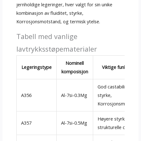
jernholdige legeringer, hver valgt for sin unike
kombinasjon av fluiditet, styrke,
Korrosjonsmotstand, og termisk ytelse.
Tabell med vanlige
lavtrykksstøpematerialer
Nominell
Legeringstype
Viktige funksjoner
komposisjon
God castability,
A356
Al-7si-0.3Mg
styrke,
Korrosjonsmotstan
Høyere styrke, brukt
A357
Al-7si-0.5Mg
strukturelle deler