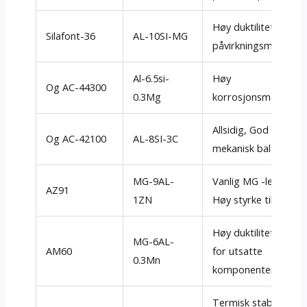
Høy duktilitet og
Silafont-36
AL-10SI-MG
påvirkningsmotstan
Al-6.5si-
Høy
Og AC-44300
0.3Mg
korrosjonsmotstan
Allsidig, God
Og AC-42100
AL-8SI-3C
mekanisk balanse
MG-9AL-
Vanlig MG -legering,
AZ91
1ZN
Høy styrke til vekt
Høy duktilitet, Ideell
MG-6AL-
AM60
for utsatte
0.3Mn
komponenter
Termisk stabil, Bra