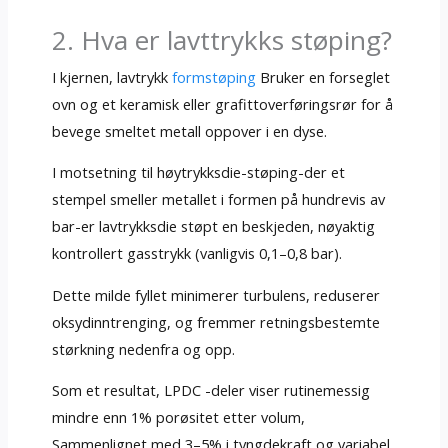
2. Hva er lavttrykks støping?
I kjernen, lavtrykk
formstøping
Bruker en forseglet
ovn og et keramisk eller grafittoverføringsrør for å
bevege smeltet metall oppover i en dyse.
I motsetning til høytrykksdie-støping-der et
stempel smeller metallet i formen på hundrevis av
bar-er lavtrykksdie støpt en beskjeden, nøyaktig
kontrollert gasstrykk (vanligvis 0,1–0,8 bar).
Dette milde fyllet minimerer turbulens, reduserer
oksydinntrenging, og fremmer retningsbestemte
størkning nedenfra og opp.
Som et resultat, LPDC -deler viser rutinemessig
mindre enn 1% porøsitet etter volum,
Sammenlignet med 3–5% i tyngdekraft og variabel