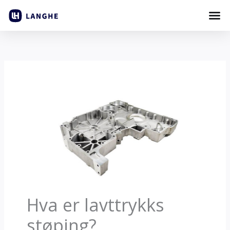
Gå
til
innhold
Hva er lavttrykks
støping?