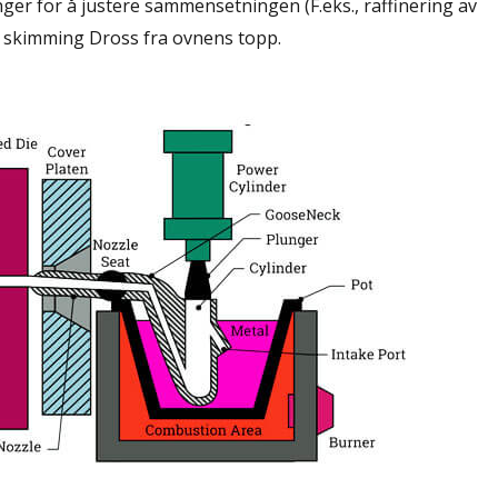
nger for å justere sammensetningen (F.eks., raffinering av
Før skimming Dross fra ovnens topp.