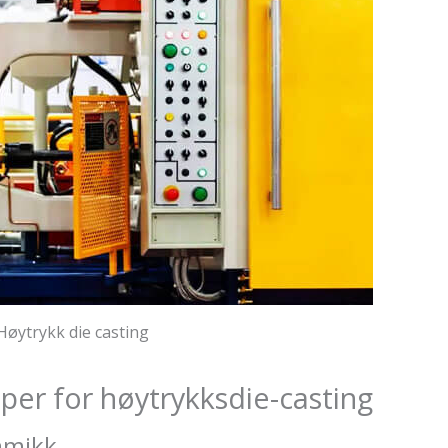
Høytrykk die casting
per for høytrykksdie-casting
amikk