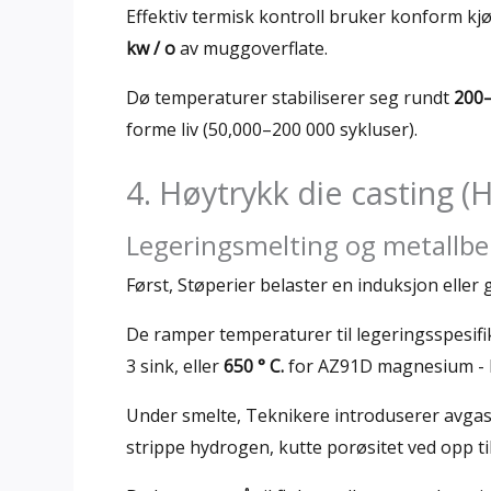
Effektiv termisk kontroll bruker konform kjø
kw / o
av muggoverflate.
Dø temperaturer stabiliserer seg rundt
200–
forme liv (50,000–200 000 sykluser).
4. Høytrykk die casting 
Legeringsmelting og metallb
Først, Støperier belaster en induksjon eller 
De ramper temperaturer til legeringsspesifi
3 sink, eller
650 ° C.
for AZ91D magnesium - hol
Under smelte, Teknikere introduserer avgass
strippe hydrogen, kutte porøsitet ved opp ti