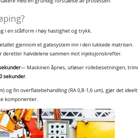
stakere med en grundig forståelse av prosessen.
tøping?
ng i en stålform i høy hastighet og trykk.
tallet gjennom et gatesystem inn i den lukkede matrisen.
r deretter halvdelene sammen mot injeksjonskrefter.
sekunder
— Maskinen åpnes, utløser rollebesetningen, tri
0 sekunder
.
og fin overflatebehandling (RA 0,8-1,6 um), gjør det ideelt
ate komponenter.