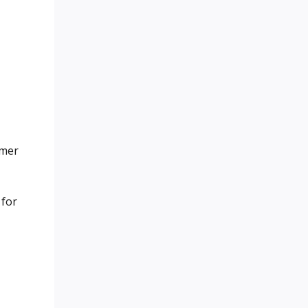
mmer
 for