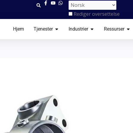
Rediger oversettelse
ÅPNE TJENESTER
ÅPNE INDUSTRIER
ÅP
Hjem
Tjenester
Industrier
Ressurser