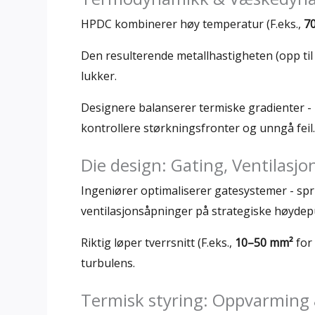
HPDC kombinerer høy temperatur (F.eks.,
70
Den resulterende metallhastigheten (opp ti
lukker.
Designere balanserer termiske gradienter - m
kontrollere størkningsfronter og unngå feil.
Die design: Gating, Ventilasj
Ingeniører optimaliserer gatesystemer - spru
ventilasjonsåpninger på strategiske høydepu
Riktig løper tverrsnitt (F.eks.,
10–50 mm²
for 
turbulens.
Termisk styring: Oppvarming 