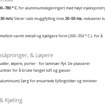
0–780 ° C.
for aluminiumslegeringer) med høyt injeksjonstr
l
30 m/s
) Sikrer rask muggfylling inne
20–50 ms
, reduserer k
ellom varmt metall og kjøligere form (200–350 ° C.)- for å
onsåpninger, & Løpere
dler, løpere, porter - for laminær flyt. De plasserer
nkter for å bruke fanget luft og gasser.
aluminium) Sørg for ensartede fyllingstider og minimer
& Kjøling