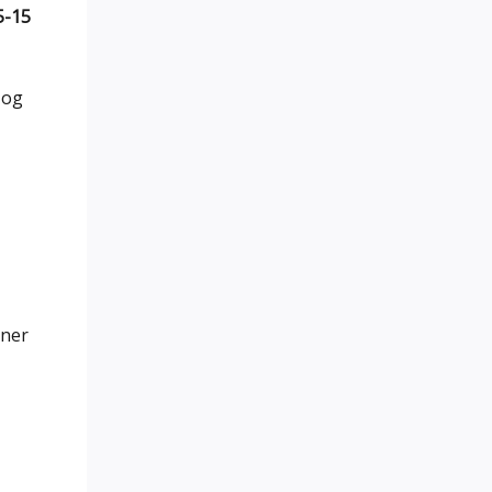
5-15
 og
rner