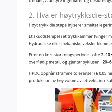
trender, Å utstyre ingeniører og beslutning
2. Hva er høytrykksdie-s
Høyt trykk die støpe injiserer smeltet legeri
Et skuddstempel i et trykkkammer tvinger me
Hydrauliske eller mekaniske veksler klemme
Etter en kort størkningsperiode - ofte
2–10 
overflødig metall, og gjentar syklusen i
20–6
HPDC oppnår stramme toleranser (± 0.05 mm) 
produksjon av høy volum av lettvekt, intrik