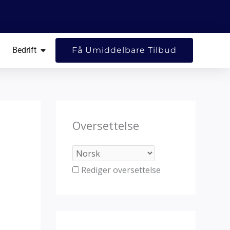
NE RESSURSER
ÅPNE BEDRIFT
Bedrift
Få Umiddelbare Tilbud
Oversettelse
Rediger oversettelse