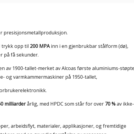
or presisjonsmetallproduksjon.
 trykk opp til
200 MPA
inn i en gjenbrukbar stålform (dø),
 på få sekunder.
n av 1900-tallet-merket av Alcoas første aluminiums-støpt
de- og varmkammermaskiner på 1950-tallet,
forbrukerelektronikk.
0 milliarder
årlig, med HPDC som står for over
70 %
av ikke-
r, arbeidsflyt, materialer, applikasjoner, og fremtidige