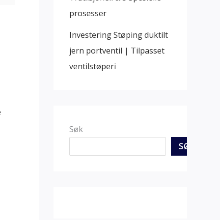
prosesser
Investering Støping duktilt
jern portventil | Tilpasset
ventilstøperi
e
Søk
SØK