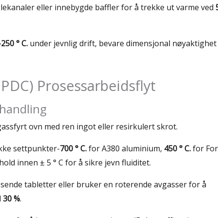
lekanaler eller innebygde baffler for å trekke ut varme ved
250 ° C.
under jevnlig drift, bevare dimensjonal nøyaktighet
(HPDC) Prosessarbeidsflyt
ehandling
gassfyrt ovn med ren ingot eller resirkulert skrot.
kke settpunkter-
700 ° C.
for A380 aluminium,
450 ° C.
for Fo
d innen ± 5 ° C for å sikre jevn fluiditet.
ende tabletter eller bruker en roterende avgasser for å
l
30 %
.