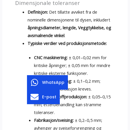
Dimensjonale toleranser
Definisjon:
Det tillatte avviket fra de
nominelle dimensjonene til dysen, inkludert
åpningsdiameter, lengde, Veggtykkelse, og
avsmalnende vinkel
.
Typiske verdier ved produksjonsmetode:
CNC maskinering:
± 0,01–0,02 mm for
kritiske åpninger; ± 0,05 mm for mindre
kritiske eksterne funksjoner.
Investering Casting:
± 0,1–0,2 mm;
WhatsApp
Krympekompensasjon kreves.
Tilsetningsstoffproduksjon:
± 0,05–0,15
E-post
mm; etterbehandling kan stramme
toleranser.
Fabrikasjon/sveising:
± 0,2–0,5 mm;
avhenger av sveiseforvrengning og