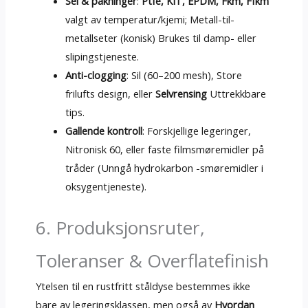
Sel & pakninger
:
Ptfe, KIT, EPDM, Fkm, Ffkm
valgt av temperatur/kjemi; Metall-til-
metallseter (konisk) Brukes til damp- eller
slipingstjeneste.
Anti-clogging
: Sil (60–200 mesh), Store
frilufts design, eller
Selvrensing
Uttrekkbare
tips.
Gallende kontroll
: Forskjellige legeringer,
Nitronisk 60, eller faste filmsmøremidler på
tråder (Unngå hydrokarbon -smøremidler i
oksygentjeneste).
6. Produksjonsruter,
Toleranser & Overflatefinish
Ytelsen til en rustfritt ståldyse bestemmes ikke
bare av legeringsklassen, men også av
Hvordan