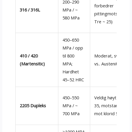
200–290
forbedrer
316 / 316L
MPa / ~
pittingmotstanden
580 MPa
Tre ~ 25)
450–650
MPa / opp
410 / 420
til 800
Moderat, svakere
(Martensitic)
MPA;
vs.. Austenittisk
Hardhet
45–52 HRC
450–550
Veldig høyt (Tre >
2205 Dupleks
MPa / ~
35, motstandsdykt
700 MPa
mot klorid SCC)
>1000 MPA