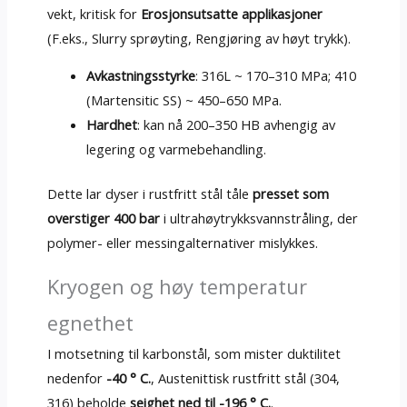
vekt, kritisk for
Erosjonsutsatte applikasjoner
(F.eks., Slurry sprøyting, Rengjøring av høyt trykk).
Avkastningsstyrke
: 316L ~ 170–310 MPa; 410
(Martensitic SS) ~ 450–650 MPa.
Hardhet
: kan nå 200–350 HB avhengig av
legering og varmebehandling.
Dette lar dyser i rustfritt stål tåle
presset som
overstiger 400 bar
i ultrahøytrykksvannstråling, der
polymer- eller messingalternativer mislykkes.
Kryogen og høy temperatur
egnethet
I motsetning til karbonstål, som mister duktilitet
nedenfor
-40 ° C.
, Austenittisk rustfritt stål (304,
316) beholde
seighet ned til -196 ° C.
.