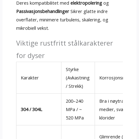
Deres kompatibilitet med
elektropolering
og
Passivasjonsbehandlinger
Sikrer glatte indre
overflater, minimere turbulens, skalering, og
mikrobiell vekst.
Viktige rustfritt stålkarakterer
for dyser
Styrke
Karakter
(Avkastning
Korrosjonsmotsta
/ Strekk)
200–240
Bra i nøytrale
304 / 304L
MPa / ~
medier, svak i
520 MPa
klorider
Glimrende (MO