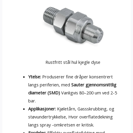
Rustfritt stål hul kjegle dyse
Ytelse:
Produserer fine dråper konsentrert
langs periferien, med
Sauter gjennomsnittlig
diameter (SMD)
Vanligvis 80–200 um ved 2-5
bar.
Applikasjoner:
Kjøletårn, Gassskrubbing, og
støvundertrykkelse, Hvor overflatedekning
langs spray -omkretsen er kritisk.
Fordeler:
Effektiv overflatefukting med