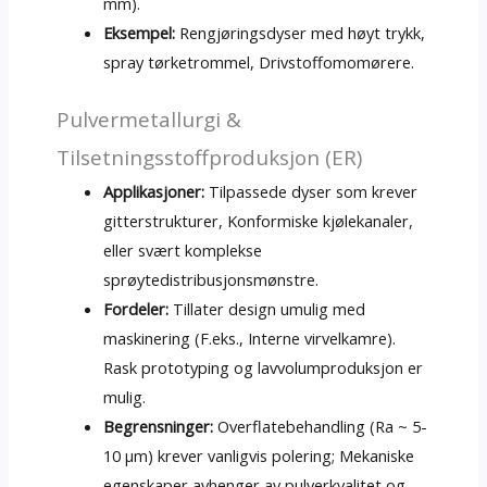
mm).
Eksempel:
Rengjøringsdyser med høyt trykk,
spray tørketrommel, Drivstoffomomørere.
Pulvermetallurgi &
Tilsetningsstoffproduksjon (ER)
Applikasjoner:
Tilpassede dyser som krever
gitterstrukturer, Konformiske kjølekanaler,
eller svært komplekse
sprøytedistribusjonsmønstre.
Fordeler:
Tillater design umulig med
maskinering (F.eks., Interne virvelkamre).
Rask prototyping og lavvolumproduksjon er
mulig.
Begrensninger:
Overflatebehandling (Ra ~ 5-
10 μm) krever vanligvis polering; Mekaniske
egenskaper avhenger av pulverkvalitet og