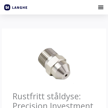
Gå
til
innhold
Rustfritt ståldyse:
Precision Investment