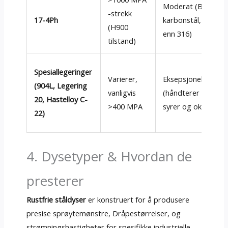
Moderat (Bedre e
-strekk
17-4Ph
karbonstål, mindre
(H900
enn 316)
tilstand)
Spesiallegeringer
Varierer,
Eksepsjonell
(904L, Legering
vanligvis
(håndterer sterke
20, Hastelloy C-
>400 MPA
syrer og oksidere)
22)
4. Dysetyper & Hvordan de
presterer
Rustfrie ståldyser
er konstruert for å produsere
presise sprøytemønstre, Dråpestørrelser, og
strømningshastigheter for spesifikke industrielle