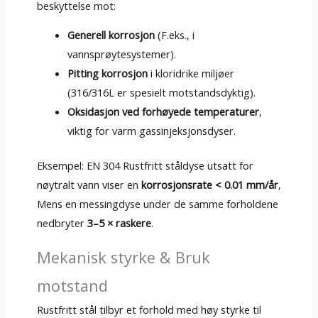
beskyttelse mot:
Generell korrosjon
(F.eks., i
vannsprøytesystemer).
Pitting korrosjon
i kloridrike miljøer
(316/316L er spesielt motstandsdyktig).
Oksidasjon ved forhøyede temperaturer
,
viktig for varm gassinjeksjonsdyser.
Eksempel: EN 304 Rustfritt ståldyse utsatt for
nøytralt vann viser en
korrosjonsrate < 0.01 mm/år
,
Mens en messingdyse under de samme forholdene
nedbryter
3–5 × raskere
.
Mekanisk styrke & Bruk
motstand
Rustfritt stål tilbyr et forhold med høy styrke til