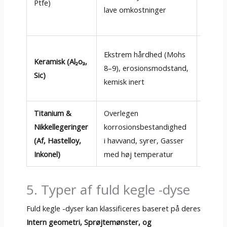
Ptfe)
lave omkostninger
spilde
Slurre
Ekstrem hårdhed (Mohs
Keramisk (Al₂o₃,
abrasi
8–9), erosionsmodstand,
Sic)
Desulf
kemisk inert
Sprøjt
Titanium &
Overlegen
Offsho
Nikkellegeringer
korrosionsbestandighed
Aerosp
(Af, Hastelloy,
i havvand, syrer, Gasser
kølesy
Inkonel)
med høj temperatur
5. Typer af fuld kegle -dyse
Fuld kegle -dyser kan klassificeres baseret på deres
Intern geometri, Sprøjtemønster, og