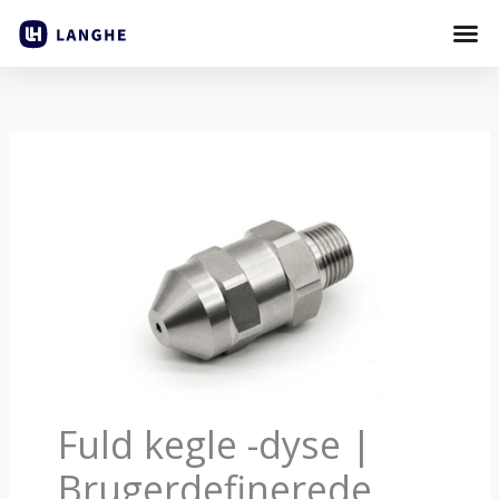
Spring
til
indhold
Fuld kegle -dyse |
Brugerdefinerede