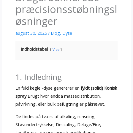
præcisionsstøbningsl
øsninger
august 30, 2025
/
Blog
,
Dyse
Indholdstabel
Vise
1. Indledning
En fuld kegle -dyse genererer en
fyldt (solid) Konisk
spray
Brugt hvor endda massedistribution,
påvirkning, eller bulk befugtning er påkrævet.
De findes på tværs af afkøling, rensning,
Støvundertrykkelse, Descaling, Deluge/Fire,
Landbrugs- og procesvask applikationer.