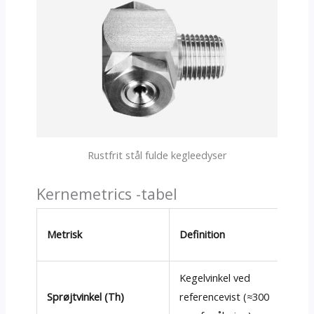
Rustfrit stål fulde kegleedyser
Kernemetrics -tabel
Ty
Metrisk
Definition
ræ
Kegelvinkel ved
15°
Sprøjtvinkel (Th)
referencevist (≈300
2–