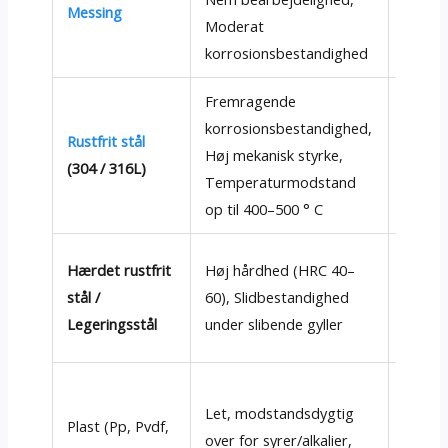
Messing
sprøjt
Moderat
eller l
korrosionsbestandighed
Fremragende
korrosionsbestandighed,
Mad & 
Rustfrit stål
Høj mekanisk styrke,
Kemisk
(304 / 316L)
Temperaturmodstand
Højtry
op til 400–500 ° C
Hærdet rustfrit
Høj hårdhed (HRC 40–
Minedr
stål /
60), Slidbestandighed
(Fjerne
Legeringsstål
under slibende gyller
Descal
Let, modstandsdygtig
Gødnin
Plast (Pp, Pvdf,
over for syrer/alkalier,
røg sk