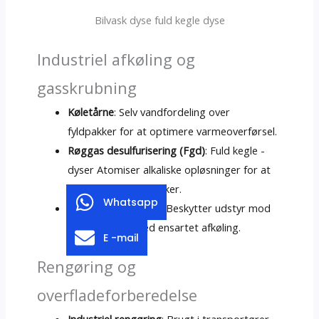
Bilvask dyse fuld kegle dyse
Industriel afkøling og
gasskrubning
Køletårne
: Selv vandfordeling over
fyldpakker for at optimere varmeoverførsel.
Røggas desulfurisering (Fgd)
: Fuld kegle -
dyser Atomiser alkaliske opløsninger for at
fjerne SO₂ i kraftværker.
Whatsapp
Varmeveksler spray
: Beskytter udstyr mod
termisk stress ved ensartet afkøling.
E -mail
Rengøring og
overfladeforberedelse
Industriel rengøring
: Brugt i transportører,