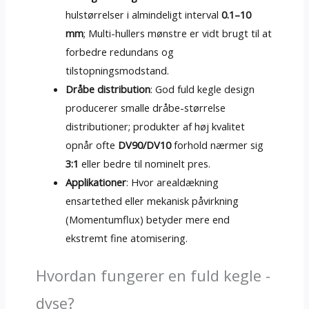
hulstørrelser i almindeligt interval
0.1–10
mm
; Multi-hullers mønstre er vidt brugt til at
forbedre redundans og
tilstopningsmodstand.
Dråbe distribution
: God fuld kegle design
producerer smalle dråbe-størrelse
distributioner; produkter af høj kvalitet
opnår ofte
DV90/DV10
forhold nærmer sig
3:1
eller bedre til nominelt pres.
Applikationer
: Hvor arealdækning
ensartethed eller mekanisk påvirkning
(Momentumflux) betyder mere end
ekstremt fine atomisering.
Hvordan fungerer en fuld kegle -
dyse?