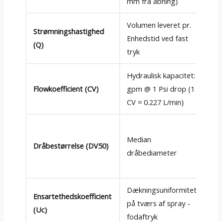
mm fra åbning)
Volumen leveret pr.
0.
Strømningshastighed
Enhedstid ved fast
(±
(Q)
tryk
ge
Hydraulisk kapacitet:
Flowkoefficient (CV)
gpm @ 1 Psi drop (1
0.1
CV ≈ 0.227 L/min)
Median
Dråbestørrelse (DV50)
50
dråbediameter
Dækningsuniformitet
80
Ensartethedskoefficient
på tværs af spray -
(≥
(Uc)
fodaftryk
fr