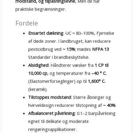
modstand, og tilpasningsevne
, Men de har
praktiske begrænsninger.
Fordele
Ensartet dækning
: UC = 80–100%, Fjernelse
af døde zoner. I landbruget, kan reducere
pesticidbrug ved
~ 15%
; mødes
NFPA 13
Standarder i brandbeskyttelse.
Alsidighed
: Håndterer væsker fra
1 CP til
10,000 cp
, og temperaturer fra
–40 ° C.
(Elastomerforseglinger) op til
1,600° C.
(keramik).
Tilstoppes modstand
: Større åbninger og
hvirveldesign reducerer tilstopning af
~ 40%
.
Afbalanceret påvirkning
: 0.1–2 barpåvirkning
egnet til delikate og moderate
rengøringsapplikationer.