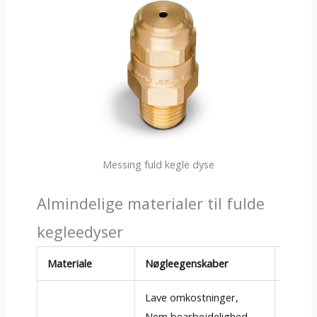
Messing fuld kegle dyse
Almindelige materialer til fulde
kegleedyser
Materiale
Nøgleegenskaber
Typisk
Lave omkostninger,
Afkøli
Nem bearbejdelighed,