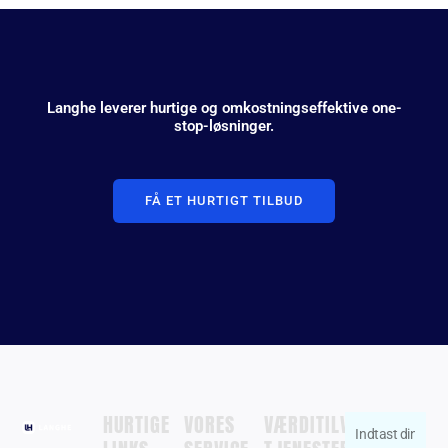
Langhe leverer hurtige og omkostningseffektive one-
stop-løsninger.
FÅ ET HURTIGT TILBUD
HURTIGE
VORES
VÆRDITILVÆKST
Indtast