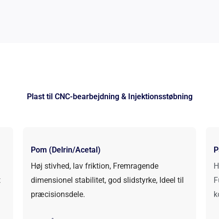
Plast til CNC-bearbejdning & Injektionsstøbning
Pom (Delrin/Acetal)
P
Høj stivhed, lav friktion, Fremragende
H
t
dimensionel stabilitet, god slidstyrke, Ideel til
F
præcisionsdele.
k