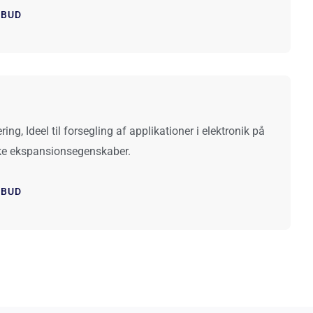
LBUD
ing, Ideel til forsegling af applikationer i elektronik på
ske ekspansionsegenskaber.
LBUD