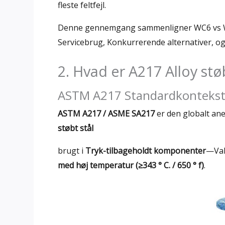
fleste feltfejl.
Denne gennemgang sammenligner WC6 vs WC
Servicebrug, Konkurrerende alternativer, og
2. Hvad er A217 Alloy st
ASTM A217 Standardkonteks
ASTM A217 / ASME SA217
er den globalt ane
støbt stål
brugt i
Tryk-tilbageholdt komponenter
—Valv
med høj temperatur (≥343 ° C. / 650 ° f)
.