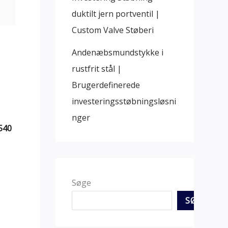
duktilt jern portventil |
Custom Valve Støberi
Andenæbsmundstykke i
rustfrit stål |
Brugerdefinerede
investeringsstøbningsløsni
nger
540
Søge
SØGE