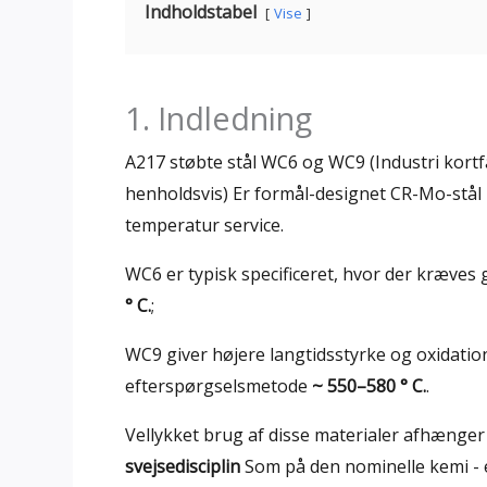
Indholdstabel
Vise
1. Indledning
A217 støbte stål WC6 og WC9 (Industri kortf
henholdsvis) Er formål-designet CR-Mo-stål 
temperatur service.
WC6 er typisk specificeret, hvor der kræves
° C.
;
WC9 giver højere langtidsstyrke og oxidati
efterspørgselsmetode
~ 550–580 ° C.
.
Vellykket brug af disse materialer afhænger
svejsedisciplin
Som på den nominelle kemi - 