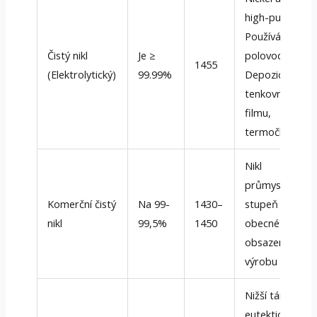
high-purity,
Používá se v
Čistý nikl
Je ≥
polovodičích,
1455
(Elektrolytický)
99.99%
Depozice
tenkovrstvého
filmu,
termočlánky
Nikl
průmyslový
Komerční čistý
Na 99-
1430–
stupeň pro
nikl
99,5%
1450
obecné
obsazení a
výrobu
Nižší tání
eutektické