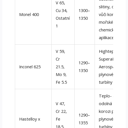
V 65,
slitiny, odolný
Cu 34,
1300–
Monel 400
vůči korozi,
Ostatní
1350
mořské a
1
chemické
aplikace
V 59,
Hightepeture
Cr
SuperaLoy for
1290–
Inconel 625
21.5,
Aerospace,
1350
Mo 9,
plynové
Fe 5.5
turbíny
Teplo- a slitina
V 47,
odolná proti
Cr 22,
korozi pro
1290–
Hastelloy x
Fe
plynové
1355
18.5,
turbíny a