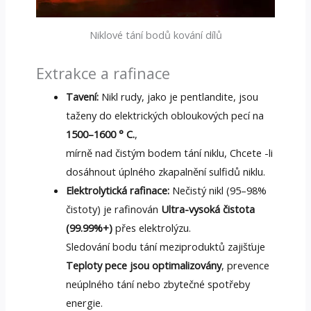
Niklové tání bodů kování dílů
Extrakce a rafinace
Tavení:
Nikl rudy, jako je pentlandite, jsou
taženy do elektrických obloukových pecí na
1500–1600 ° C.
,
mírně nad čistým bodem tání niklu, Chcete -li
dosáhnout úplného zkapalnění sulfidů niklu.
Elektrolytická rafinace:
Nečistý nikl (95–98%
čistoty) je rafinován
Ultra-vysoká čistota
(99.99%+)
přes elektrolýzu.
Sledování bodu tání meziproduktů zajišťuje
Teploty pece jsou optimalizovány
, prevence
neúplného tání nebo zbytečné spotřeby
energie.