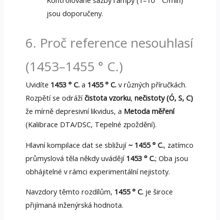
Kontrolované sazby rampy (1–10 ° C/min)
jsou doporučeny.
6. Proč reference nesouhlasí
(1453–1455 ° C.)
Uvidíte
1453 ° C.
a
1455 ° C.
v různých příručkách.
Rozpětí se odráží
čistota vzorku
,
nečistoty (Ó, S, C)
že mírně depresivní likvidus, a
Metoda měření
(Kalibrace DTA/DSC, Tepelné zpoždění).
Hlavní kompilace dat se sbližují
~ 1455 ° C.
, zatímco
průmyslová těla někdy uvádějí
1453 ° C.
; Oba jsou
obhájitelné v rámci experimentální nejistoty.
Navzdory těmto rozdílům,
1455 ° C.
je široce
přijímaná inženýrská hodnota.