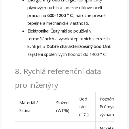
plynových turbín a jaderné niklové oceli
pracují na
600–1200 ° C.
, náročné přesné
tepelné a mechanické vlastnosti.
Elektronika:
Čistý nikl se používá v
termočláncích a vysokoteplotních senzorch
kvůli jeho
Dobře charakterizovaný bod tání
,
zajištění spolehlivých hodnot do 1400 ° C..
8. Rychlá referenční data
pro inženýry
Bod
Poznámky /
Materiál /
Složení
tání
Průmyslový
Slitina
(WT%)
(° C.)
význam
Nickel ultra-