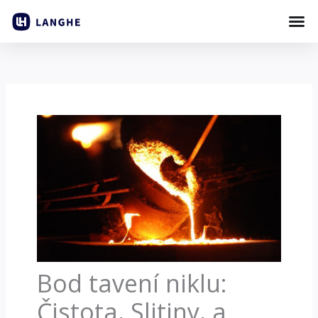
Přeskočit
na
obsah
Bod tavení niklu:
Čistota, Slitiny, a