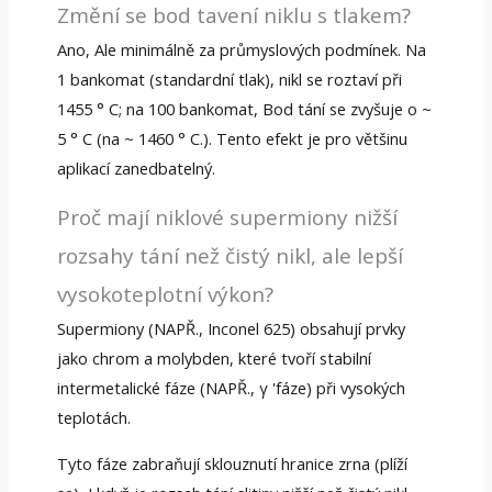
Změní se bod tavení niklu s tlakem?
Ano, Ale minimálně za průmyslových podmínek. Na
1 bankomat (standardní tlak), nikl se roztaví při
1455 ° C; na 100 bankomat, Bod tání se zvyšuje o ~
5 ° C (na ~ 1460 ° C.). Tento efekt je pro většinu
aplikací zanedbatelný.
Proč mají niklové supermiony nižší
rozsahy tání než čistý nikl, ale lepší
vysokoteplotní výkon?
Supermiony (NAPŘ., Inconel 625) obsahují prvky
jako chrom a molybden, které tvoří stabilní
intermetalické fáze (NAPŘ., γ 'fáze) při vysokých
teplotách.
Tyto fáze zabraňují sklouznutí hranice zrna (plíží