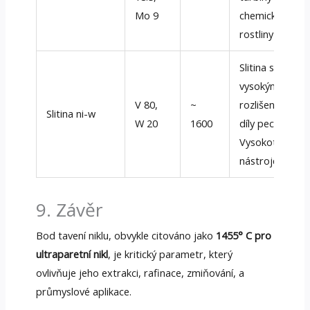
Mo 9
chemické
rostliny
Slitina s
vysokým
V 80,
~
rozlišením pro
Slitina ni-w
W 20
1600
díly pece,
Vysokoteplotní
nástroje
9. Závěr
Bod tavení niklu, obvykle citováno jako
1455° C pro
ultraparetní nikl
, je kritický parametr, který
ovlivňuje jeho extrakci, rafinace, zmiňování, a
průmyslové aplikace.