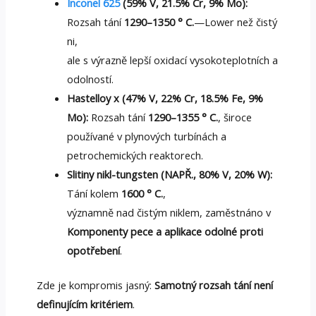
Inconel 625
(59% V, 21.5% Cr, 9% Mo):
Rozsah tání
1290–1350 ° C.
—Lower než čistý
ni,
ale s výrazně lepší oxidací vysokoteplotních a
odolností.
Hastelloy x (47% V, 22% Cr, 18.5% Fe, 9%
Mo):
Rozsah tání
1290–1355 ° C.
, široce
používané v plynových turbínách a
petrochemických reaktorech.
Slitiny nikl-tungsten
(NAPŘ., 80% V, 20% W):
Tání kolem
1600 ° C.
,
významně nad čistým niklem, zaměstnáno v
Komponenty pece a aplikace odolné proti
opotřebení
.
Zde je kompromis jasný:
Samotný rozsah tání není
definujícím kritériem
.