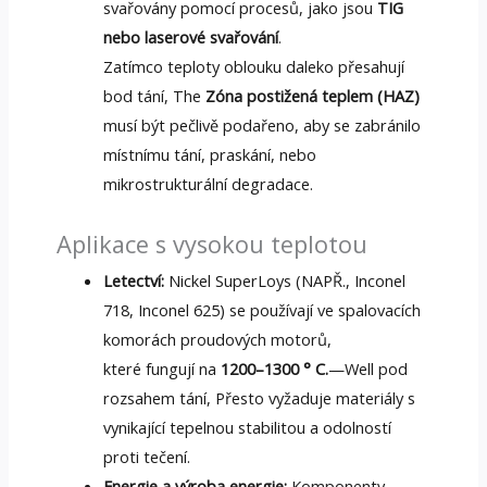
svařovány pomocí procesů, jako jsou
TIG
nebo laserové svařování
.
Zatímco teploty oblouku daleko přesahují
bod tání, The
Zóna postižená teplem (HAZ)
musí být pečlivě podařeno, aby se zabránilo
místnímu tání, praskání, nebo
mikrostrukturální degradace.
Aplikace s vysokou teplotou
Letectví:
Nickel SuperLoys (NAPŘ., Inconel
718, Inconel 625) se používají ve spalovacích
komorách proudových motorů,
které fungují na
1200–1300 ° C.
—Well pod
rozsahem tání, Přesto vyžaduje materiály s
vynikající tepelnou stabilitou a odolností
proti tečení.
Energie a výroba energie:
Komponenty