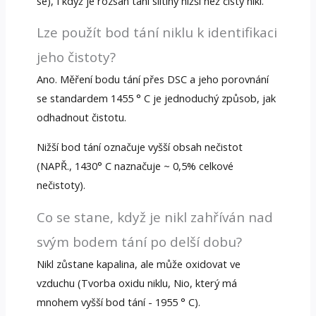
se), I když je rozsah tání slitiny nižší než čistý nikl.
Lze použít bod tání niklu k identifikaci
jeho čistoty?
Ano. Měření bodu tání přes DSC a jeho porovnání
se standardem 1455 ° C je jednoduchý způsob, jak
odhadnout čistotu.
Nižší bod tání označuje vyšší obsah nečistot
(NAPŘ., 1430° C naznačuje ~ 0,5% celkové
nečistoty).
Co se stane, když je nikl zahříván nad
svým bodem tání po delší dobu?
Nikl zůstane kapalina, ale může oxidovat ve
vzduchu (Tvorba oxidu niklu, Nio, který má
mnohem vyšší bod tání - 1955 ° C).