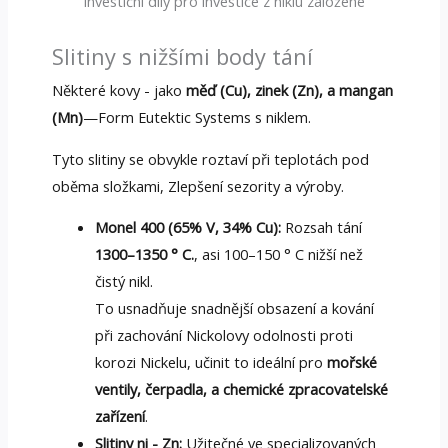
Investiční díly pro investice z niklu založené
Slitiny s nižšími body tání
Některé kovy - jako
měď (Cu), zinek (Zn), a mangan
(Mn)
—Form Eutektic Systems s niklem.
Tyto slitiny se obvykle roztaví při teplotách pod
oběma složkami, Zlepšení sezority a výroby.
Monel 400 (65% V, 34% Cu):
Rozsah tání
1300–1350 ° C.
, asi 100–150 ° C nižší než
čistý nikl.
To usnadňuje snadnější obsazení a kování
při zachování Nickolovy odolnosti proti
korozi Nickelu, učinit to ideální pro
mořské
ventily, čerpadla, a chemické zpracovatelské
zařízení
.
Slitiny ni - Zn:
Užitečné ve specializovaných