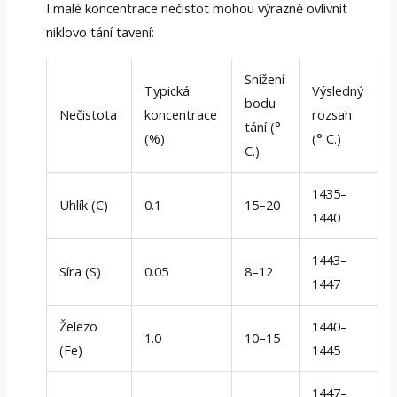
I malé koncentrace nečistot mohou výrazně ovlivnit
niklovo tání tavení:
Snížení
Typická
Výsledný
bodu
Nečistota
koncentrace
rozsah
tání (°
(%)
(° C.)
C.)
1435–
Uhlík (C)
0.1
15–20
1440
1443–
Síra (S)
0.05
8–12
1447
Železo
1440–
1.0
10–15
(Fe)
1445
1447–