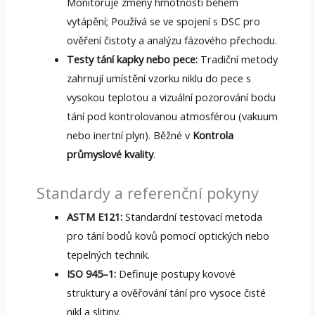
Monitoruje změny hmotnosti během
vytápění; Používá se ve spojení s DSC pro
ověření čistoty a analýzu fázového přechodu.
Testy tání kapky nebo pece:
Tradiční metody
zahrnují umístění vzorku niklu do pece s
vysokou teplotou a vizuální pozorování bodu
tání pod kontrolovanou atmosférou (vakuum
nebo inertní plyn). Běžné v
Kontrola
průmyslové kvality
.
Standardy a referenční pokyny
ASTM E121:
Standardní testovací metoda
pro tání bodů kovů pomocí optických nebo
tepelných technik.
ISO 945–1:
Definuje postupy kovové
struktury a ověřování tání pro vysoce čisté
nikl a slitiny.