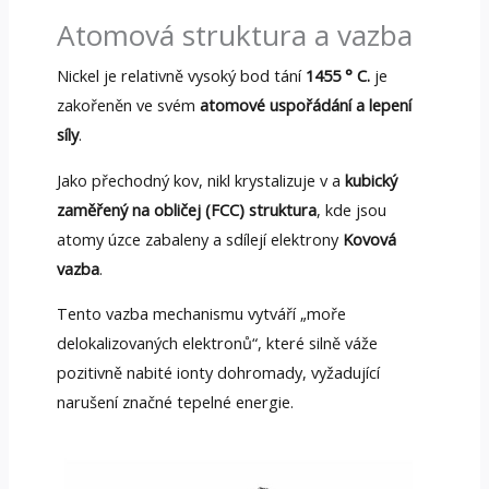
Atomová struktura a vazba
Nickel je relativně vysoký bod tání
1455 ° C.
je
zakořeněn ve svém
atomové uspořádání a lepení
síly
.
Jako přechodný kov, nikl krystalizuje v a
kubický
zaměřený na obličej (FCC) struktura
, kde jsou
atomy úzce zabaleny a sdílejí elektrony
Kovová
vazba
.
Tento vazba mechanismu vytváří „moře
delokalizovaných elektronů“, které silně váže
pozitivně nabité ionty dohromady, vyžadující
narušení značné tepelné energie.