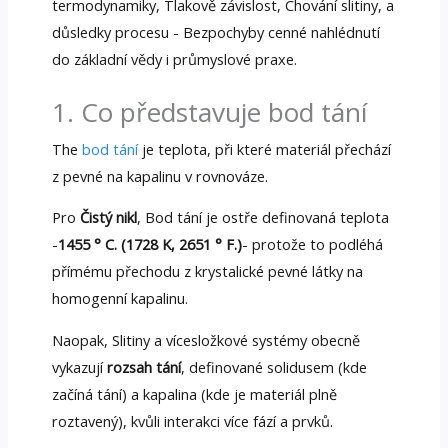
termodynamiky, Tlakově závislost, Chování slitiny, a
důsledky procesu - Bezpochyby cenné nahlédnutí
do základní vědy i průmyslové praxe.
1. Co představuje bod tání
The
bod tání
je teplota, při které materiál přechází
z pevné na kapalinu v rovnováze.
Pro
Čistý nikl
, Bod tání je ostře definovaná teplota
-
1455 ° C. (1728 K, 2651 ° F.)
- protože to podléhá
přímému přechodu z krystalické pevné látky na
homogenní kapalinu.
Naopak, Slitiny a vícesložkové systémy obecně
vykazují
rozsah tání
, definované solidusem (kde
začíná tání) a kapalina (kde je materiál plně
roztavený), kvůli interakci více fází a prvků.