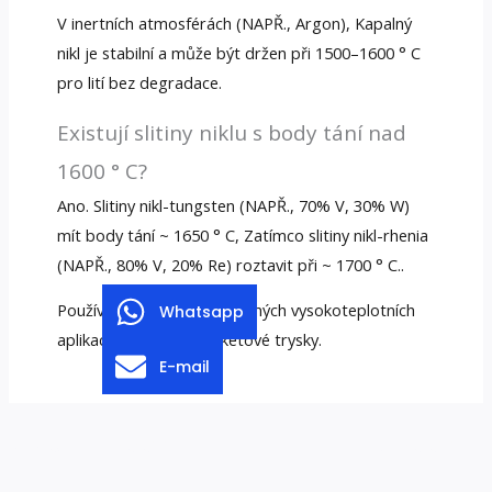
V inertních atmosférách (NAPŘ., Argon), Kapalný
nikl je stabilní a může být držen při 1500–1600 ° C
pro lití bez degradace.
Existují slitiny niklu s body tání nad
1600 ° C?
Ano. Slitiny nikl-tungsten (NAPŘ., 70% V, 30% W)
mít body tání ~ 1650 ° C, Zatímco slitiny nikl-rhenia
(NAPŘ., 80% V, 20% Re) roztavit při ~ 1700 ° C..
Používají se ve specializovaných vysokoteplotních
Whatsapp
aplikacích, jako jsou raketové trysky.
E-mail
←
Předchozí Zveřejnit
Další Zveřejnit
→