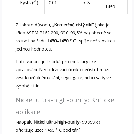
Kyslík (Ó)
0.01
5–8
1450
Z tohoto důvodu,
„Komerčně čistý nikl“
(jako je
třída ASTM B162 200, 99.0-99,5% na) obecně se
roztaví na řadu
1430–1450 ° C.
, spíše než s ostrou
jedinou hodnotou.
Tato variace je kritická pro metalurgické
zpracování: Nedodržování účinků nečistot může
vést k neúplnému tání, segregace, nebo vady ve
výrobě slitin.
Nickel ultra-high-purity: Kritické
aplikace
Naopak,
Nickel ultra-high-purity
(99.999%)
přidržuje úzce 1455 ° C bod tání.