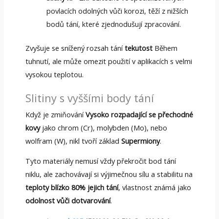
povlacích odolných vůči korozi, těží z nižších
bodů tání, které zjednodušují zpracování.
Zvyšuje se snížený rozsah tání
tekutost
Během
tuhnutí, ale může omezit použití v aplikacích s velmi
vysokou teplotou.
Slitiny s vyššími body tání
Když je zmiňování
Vysoko rozpadající se přechodné
kovy
jako chrom (Cr), molybden (Mo), nebo
wolfram (W), nikl tvoří základ
Supermiony
.
Tyto materiály nemusí vždy překročit bod tání
niklu, ale zachovávají si výjimečnou sílu a stabilitu na
teploty blízko 80% jejich tání
, vlastnost známá jako
odolnost vůči dotvarování
.