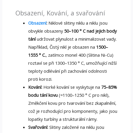
Obsazení, Kování, a svařování
Obsazení
:
Niklové slitiny niklu a niklu jsou
obvykle obsazeny
50–100 ° C nad jejich body
tání
udržovat plynulost a minimalizovat vady.
Například, Čistý nikl je obsazen na
1500–
1555 ° C.
, zatímco monel 400 (Slitina Ni-Cu)
roztaví se při 1300–1350 ° C, umožňující nižší
teploty odlévání při zachování odolnosti
proti korozi.
Kování:
Horké kování se vyskytuje na
75–85%
bodu tání kovu
(≈1100–1250 ° C pro nikl),
Změkčení kovu pro tvarování bez zkapalnění,
což je rozhodující pro komponenty, jako jsou
lopatky turbíny a strukturální rámy.
Svařování:
Slitiny založené na niklu jsou