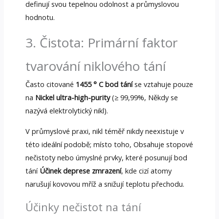
definují svou tepelnou odolnost a průmyslovou
hodnotu.
3. Čistota: Primární faktor
tvarování niklového tání
Často citované
1455 ° C bod tání
se vztahuje pouze
na
Nickel ultra-high-purity
(≥ 99,99%, Někdy se
nazývá elektrolytický nikl).
V průmyslové praxi, nikl téměř nikdy neexistuje v
této ideální podobě; místo toho, Obsahuje stopové
nečistoty nebo úmyslné prvky, které posunují bod
tání
Účinek deprese zmrazení
, kde cizí atomy
narušují kovovou mříž a snižují teplotu přechodu.
Účinky nečistot na tání