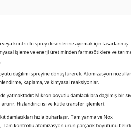
ra veya kontrollü sprey desenlerine ayırmak için tasarlanmış
Kimyasal işleme ve enerji üretiminden farmasötiklere ve tarım
.
k boyutu dağılımı spreyine dönüştürerek, Atomizasyon nozullar
lendirme, kaplama, ve kimyasal reaksiyonlar.
e yatmaktadır: Mikron boyutlu damlacıklara dağılmış bir sıv
tırır, Hızlandırıcı ısı ve kütle transfer işlemleri.
kıt damlacıkları hızla buharlaşır, Tam yanma ve Nox
, Tam kontrollü atomizasyon ürün parçacık boyutunu belirl