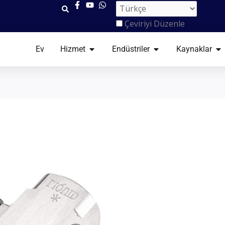
Çeviriyi Düzenle
AÇIK HIZMET
AÇIK ENDÜSTRILER
AÇ
Ev
Hizmet
Endüstriler
Kaynaklar