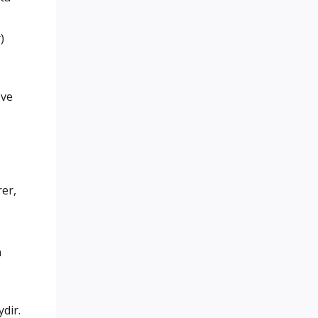
)
 ve
rer,
n
dir.