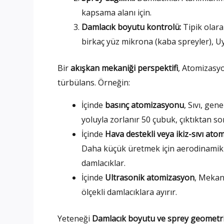
kapsama alanı için.
Damlacık boyutu kontrolü:
Tipik olara
birkaç yüz mikrona (kaba spreyler), U
Bir
akışkan mekaniği perspektifi
, Atomizasyo
türbülans. Örneğin:
İçinde
basınç atomizasyonu
, Sıvı, gen
yoluyla zorlanır 50 çubuk, çıktıktan s
İçinde
Hava destekli veya ikiz-sıvı ato
Daha küçük üretmek için aerodinamik
damlacıklar.
İçinde
Ultrasonik atomizasyon
, Mekan
ölçekli damlacıklara ayırır.
Yeteneği
Damlacık boyutu ve sprey geometri