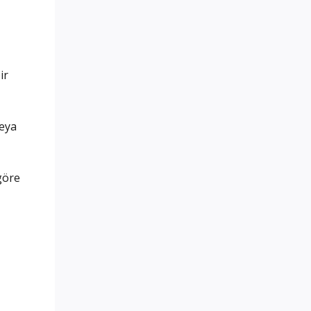
ir
veya
 göre