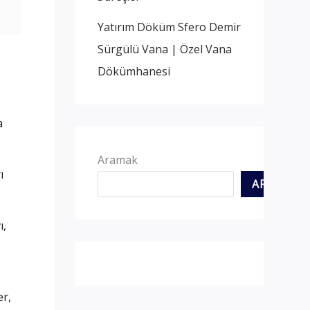
Yatırım Döküm Sfero Demir
Sürgülü Vana | Özel Vana
Dökümhanesi
a
Aramak
ı
ARAMAK
ı,
er,