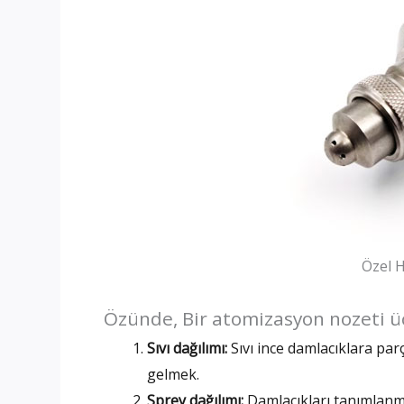
Özel 
Özünde, Bir atomizasyon nozeti üç k
Sıvı dağılımı:
Sıvı ince damlacıklara par
gelmek.
Sprey dağılımı:
Damlacıkları tanımlanmı