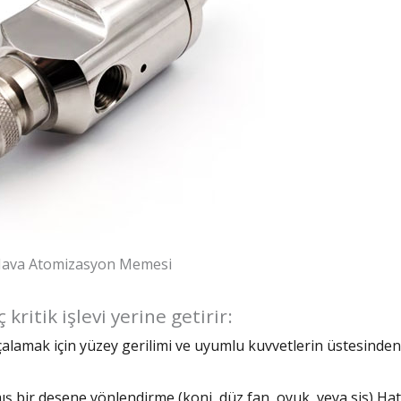
Hava Atomizasyon Memesi
ritik işlevi yerine getirir:
çalamak için yüzey gerilimi ve uyumlu kuvvetlerin üstesinden
ş bir desene yönlendirme (koni, düz fan, oyuk, veya sis) Hat