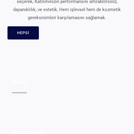
seçerek, Katılımınızın performansını artırabilirsiniz,
dayanıklılık, ve estetik, Hem işlevsel hem de kozmetik
gereksinimleri karşılamasını sağlamak.
HEPSI
Eloksal
Ayrıntıları Görüntüle >>
Elektrokaplama