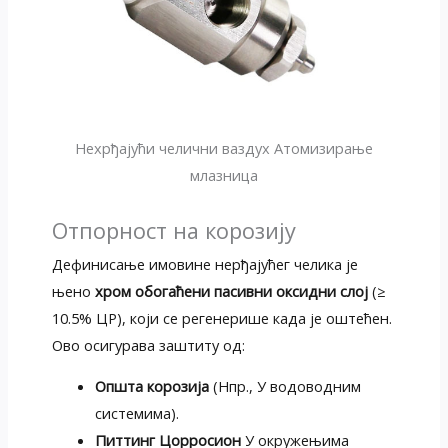
Нехрђајући челични ваздух Атомизирање
млазница
Отпорност на корозију
Дефинисање имовине нерђајућег челика је
њено
хром обогаћени пасивни оксидни слој
(≥
10.5% ЦР), који се регенерише када је оштећен.
Ово осигурава заштиту од:
Општа корозија
(Нпр., У водоводним
системима).
Питтинг Цорросион
У окружењима