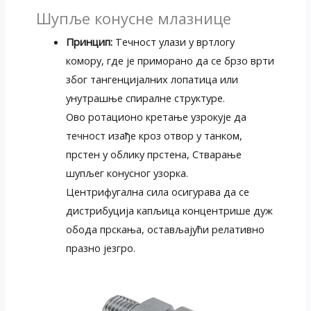
Шупље конусне млазнице
Принцип:
Течност улази у вртлогу
комору, где је приморано да се брзо врти
због тангенцијалних лопатица или
унутрашње спиралне структуре.
Ово ротационо кретање узрокује да
течност изађе кроз отвор у танком,
прстен у облику прстена, Стварање
шупљег конусног узорка.
Центрифугална сила осигурава да се
дистрибуција капљица концентрише дуж
обода прскања, остављајући релативно
празно језгро.