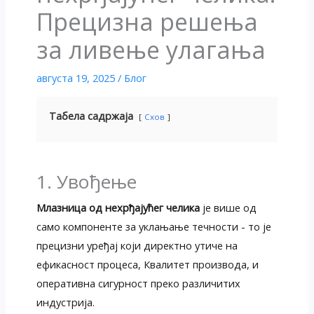
Прецизна решења
за ливење улагања
августа 19, 2025
/
Блог
Табела садржаја
Схов
1. Увођење
Млазница од нехрђајућег челика
је више од
само компоненте за уклањање течности - то је
прецизни уређај који директно утиче на
ефикасност процеса, Квалитет производа, и
оперативна сигурност преко различитих
индустрија.