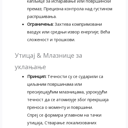
капљице за испаравање или површински
премаз; Прецизна контрола над густином
распршивања.
Ограничења:
Захтева компримовани
ваздух или средњи извор енергије; Већа
сложеност и трошкови.
Утицај & Млазнице за
уклањање
Принцип:
Течности су се сударили са
циљаним површинама или
пресијецајућим млазницама, узрокујући
течност да се атомизује због прекршаја
преноса о моменту и површини.
Спреј се формира углавном на тачки
утицаја, Стварање локализованих