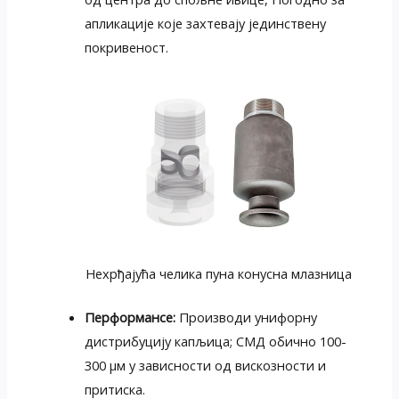
апликације које захтевају јединствену
покривеност.
Нехрђајућа челика пуна конусна млазница
Перформансе:
Производи унифорну
дистрибуцију капљица; СМД обично 100-
300 μм у зависности од вискозности и
притиска.