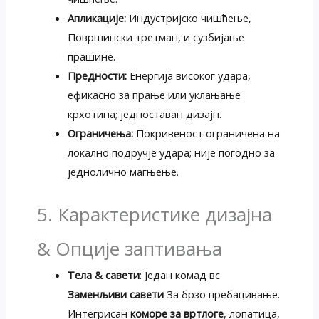
Апликације:
Индустријско чишћење,
Површински третман, и сузбијање
прашине.
Предности:
Енергија високог удара,
ефикасно за прање или уклањање
крхотина; једноставан дизајн.
Ограничења:
Покривеност ограничена на
локално подручје удара; није погодно за
једнолично магњење.
5. Карактеристике дизајна
& Опције заптивања
Тела & савети
: Један комад вс
Заменљиви савети
За брзо пребацивање.
Интегрисан
коморе за вртлоге
, лопатица,