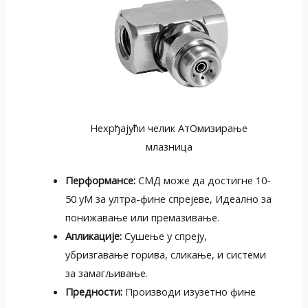
Нехрђајући челик АтОмизирање
млазница
Перформансе:
СМД може да достигне 10-
50 уМ за ултра-фине спрејеве, Идеално за
понижавање или премазивање.
Апликације:
Сушење у спреју,
убризгавање горива, сликање, и системи
за замагљивање.
Предности:
Производи изузетно фине