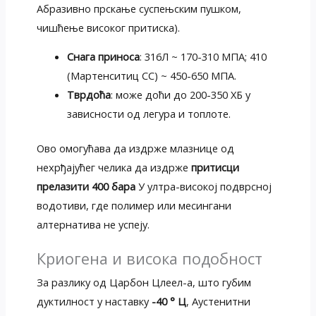
Абразивно прскање суспењским пушком,
чишћење високог притиска).
Снага приноса
: 316Л ~ 170-310 МПА; 410
(Мартенситиц СС) ~ 450-650 МПА.
Тврдоћа
: може доћи до 200-350 ХБ у
зависности од легура и топлоте.
Ово омогућава да издрже млазнице од
нехрђајућег челика да издрже
притисци
прелазити 400 бара
У ултра-високој подврсној
водотиви, где полимер или месингани
алтернатива не успеју.
Криогена и висока подобност
За разлику од Царбон Цлеел-а, што губим
дуктилност у наставку
-40 ° Ц
, Аустенитни