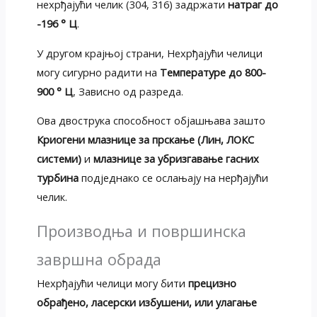
нехрђајући челик (304, 316) задржати
натраг до
-196 ° Ц
.
У другом крајњој страни, Нехрђајући челици
могу сигурно радити на
Температуре до 800-
900 ° Ц
, Зависно од разреда.
Ова двострука способност објашњава зашто
Криогени млазнице за прскање (Лин, ЛОКС
системи)
и
млазнице за убризгавање гасних
турбина
подједнако се ослањају на нерђајући
челик.
Производња и површинска
завршна обрада
Нехрђајући челици могу бити
прецизно
обрађено, ласерски избушени, или улагање