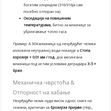
богатим хлоридом (316/316Ја сам
посебно отпоран на).
Оксидација на повишеним
температурама
, битно за млазнице за
убризгавање топло-гаса.
Пример: А 304 млазница од нехрђајућег челика
изложена неутралној води показује а
Стопа
корозије < 0.01 мм / год
, док месингана
млазница под истим условима деградира
3-5 ×
Брже
.
Механичка чврстоћа &
Отпорност на хабање
Нехрђајући челик нуди висок однос снаге на
тежини, критичан за
Ерозијске пријаве
(Нпр.,