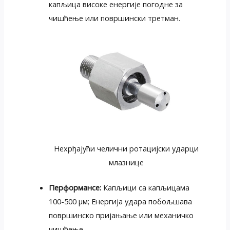
капљица високе енергије погодне за
чишћење или површински третман.
Нехрђајући челични ротацијски ударци
млазнице
Перформансе:
Капљици са капљицама
100-500 μм; Енергија удара побољшава
површинско пријањање или механичко
чишћење.