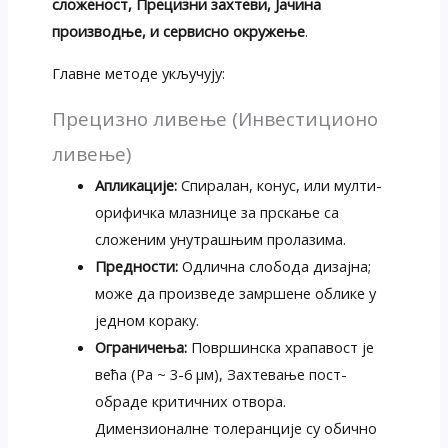
сложеност, Прецизни захтеви, Јачина
производње, и сервисно окружење
.
Главне методе укључују:
Прецизно ливење (Инвестиционо
ливење)
Апликације:
Спиралан, конус, или мулти-
орифичка млазнице за прскање са
сложеним унутрашњим пролазима.
Предности:
Одлична слобода дизајна;
може да произведе замршене облике у
једном кораку.
Ограничења:
Површинска храпавост је
већа (Ра ~ 3-6 μм), Захтевање пост-
обраде критичних отвора.
Димензионалне толеранције су обично