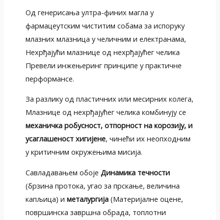
Од генерисања ултра-финих магла у
фармацеутским чиститим собама за испоруку
млазних млазница у челичним и електранама,
Нехрђајући млазнице од нехрђајућег челика
Превели инжењеринг принципе у практичне
перформансе.
За разлику од пластичних или месирних колега,
Млазнице од нехрђајућег челика комбинују се
механичка робусност, отпорност на корозију, и
усаглашеност хигијене
, чинећи их неопходним
у критичним окружењима мисија.
Савладавањем обоје
Динамика течности
(брзина протока, угао за прскање, величина
капљица) и
металургија
(Материјалне оцене,
површинска завршна обрада, топлотни