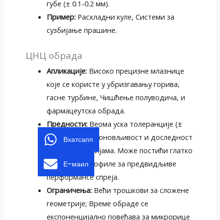
губе (± 0.1-0.2 мм).
Пример:
Расхладни куле, Системи за
сузбијање прашине.
ЦНЦ обрада
Апликације:
Високо прецизне млазнице
које се користе у убризгавању горива,
гасне турбине, Чишћење полуводича, и
фармацеутска обрада.
Предности:
Веома уска толеранције (±
0,01-0,02 мм); поновљивост и доследност
Вхатсапп
у великим серијама. Може постићи глатко
прорачуне профиле за предвидљиве
Е-маил
перформансе спреја.
Ограничења:
Већи трошкови за сложене
геометрије; Време обраде се
експоненцијално повећава за микрорице