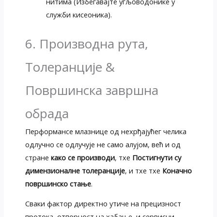
нитима (Избегавајте угљоводонике у
служби кисеоника).
6. Производна рута,
Толеранције &
Површинска завршна
обрада
Перформансе млазнице од нехрђајућег челика
одлучно се одлучује не само алујом, већ и од
стране
како се производи
, тхе
Постигнути су
димензионалне толеранције
, и тхе тхе
Коначно
површинско стање
.
Сваки фактор директно утиче на прецизност
протока, отпорност на хабање, и сервисни