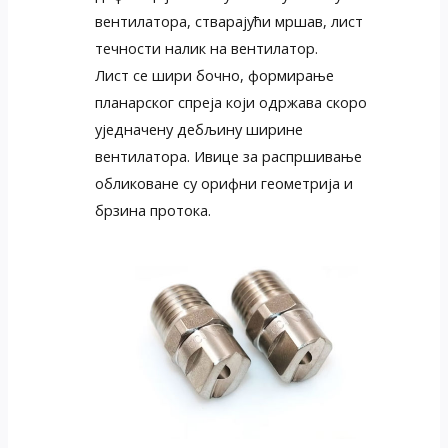
вентилатора, стварајући мршав, лист
течности налик на вентилатор.
Лист се шири бочно, формирање
планарског спреја који одржава скоро
уједначену дебљину ширине
вентилатора. Ивице за распршивање
обликоване су орифни геометрија и
брзина протока.