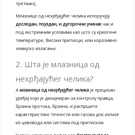
третман),
Млазнице од нехрђајућег челика испоручују
доследан, поуздан, и дугорочни учинак
чак и
под екстремним условима као што су криогене
температуре, Високи притисци, или корозивно
хемијско излагање.
2. Шта је млазница од
нехрђајућег челика?
А
млазница од нехрђајућег челика
је прецизан
уређај који је дизајниран за контролу правца,
брзина протока, брзина, и распршите
карактеристике течности или гасова док излазе
из цевовода или система под притиском.
У срцу, млазница делује као
Компонента за