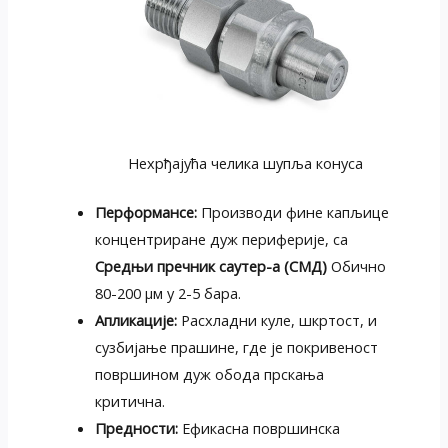
Нехрђајућа челика шупља конуса
Перформансе:
Производи фине капљице
концентриране дуж периферије, са
Средњи пречник саутер-а (СМД)
Обично
80-200 μм у 2-5 бара.
Апликације:
Расхладни куле, шкртост, и
сузбијање прашине, где је покривеност
површином дуж обода прскања
критична.
Предности:
Ефикасна површинска