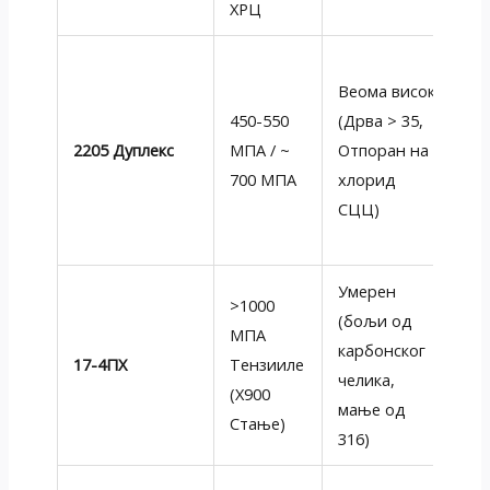
ХРЦ
Јак
Веома висок
ур
450-550
(Дрва > 35,
ст
2205 Дуплекс
МПА / ~
Отпоран на
фе
700 МПА
хлорид
ау
СЦЦ)
до
жи
Умерен
>1000
Ве
(бољи од
МПА
от
карбонског
17-4ПХ
Тензииле
ум
челика,
(Х900
От
мање од
Стање)
па
316)