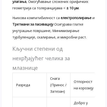
улагања
, Омогућавање сложених орифичких
геометрија са толеранцијама <
± 10 μм
.
Њихова компатибилност са
електрополирање
и
Третмани за пасивацију
Осигурава глатке
унутрашње површине, Минимизирање
турбуленције, скалирање, и микробни раст.
Кључни степени од
нехрђајућег челика за
млазнице
Снага
Отпорност
Кљ
Разреда
(Принос /
на корозију
ка
Затезан)
Добро у