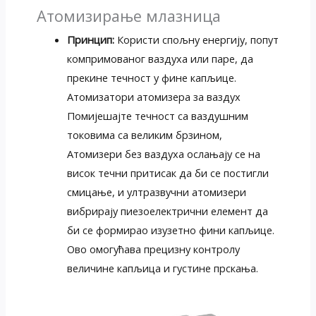
Атомизирање млазница
Принцип:
Користи спољну енергију, попут
компримованог ваздуха или паре, да
прекине течност у фине капљице.
Атомизатори атомизера за ваздух
Помијешајте течност са ваздушним
токовима са великим брзином,
Атомизери без ваздуха ослањају се на
висок течни притисак да би се постигли
смицање, и ултразвучни атомизери
вибрирају пиезоелектрични елемент да
би се формирао изузетно фини капљице.
Ово омогућава прецизну контролу
величине капљица и густине прскања.