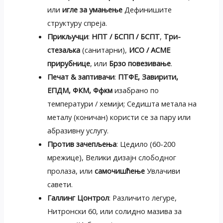
или
игле за умањење
Дефинишите
структуру спреја.
Прикључци
:
НПТ / БСПП / БСПТ
,
Три-
стезаљка
(санитарни),
ИСО / АСМЕ
прирубнице
, или
Брзо повезивање
.
Печат & заптивачи
:
ПТФЕ, Завирити,
ЕПДМ, ФКМ, Ффкм
изабрано по
температури / хемији; Седишта метала на
металу (коничан) користи се за пару или
абразивну услугу.
Против зачепљења
: Цедило (60-200
мрежице), Велики дизајн слободног
пролаза, или
самочишћење
Увлачиви
савети.
Галлинг Цонтрол
: Различито легуре,
Нитронски 60, или солидно мазива за