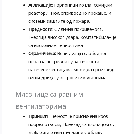
Апликације:
Горионици котла, хемијски
реактори, Пољопривредно прскање, и
системи заштите од пожара.
Предности:
Одлична покривеност,
Енергија високог удара, Компатибилан је
са вискозним течностима.
Ограничења:
Већи дизајн слободног
пролаза потребни су за течности
натечене честицама; може да произведе
виши дрифт у ветровитим условима.
Млазнице са равним
вентилаторима
Принцип:
Течност је присиљена кроз
прорез отвори, Понекад са плочицом од
дефлекције или шупљине у облику