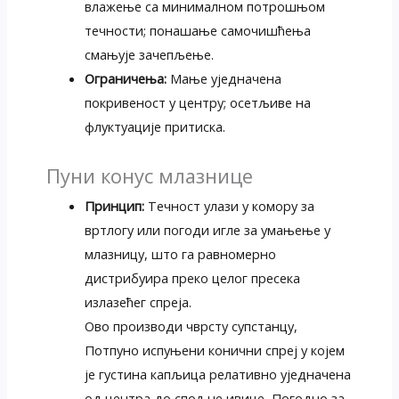
влажење са минималном потрошњом
течности; понашање самочишћења
смањује зачепљење.
Ограничења:
Мање уједначена
покривеност у центру; осетљиве на
флуктуације притиска.
Пуни конус млазнице
Принцип:
Течност улази у комору за
вртлогу или погоди игле за умањење у
млазницу, што га равномерно
дистрибуира преко целог пресека
излазећег спреја.
Ово производи чврсту супстанцу,
Потпуно испуњени конични спреј у којем
је густина капљица релативно уједначена
од центра до спољне ивице, Погодно за