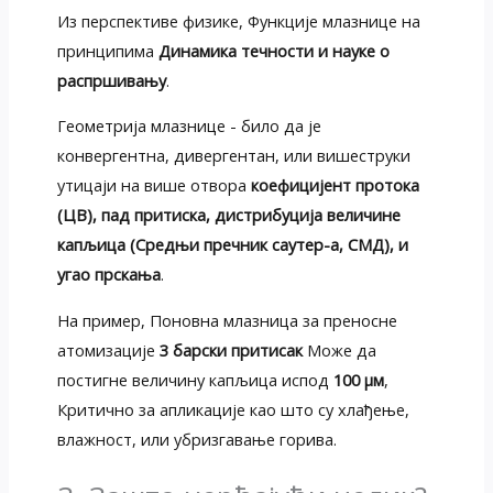
Из перспективе физике, Функције млазнице на
принципима
Динамика течности и науке о
распршивању
.
Геометрија млазнице - било да је
конвергентна, дивергентан, или вишеструки
утицаји на више отвора
коефицијент протока
(ЦВ), пад притиска, дистрибуција величине
капљица (Средњи пречник саутер-а, СМД), и
угао прскања
.
На пример, Поновна млазница за преносне
атомизације
3 барски притисак
Може да
постигне величину капљица испод
100 μм
,
Критично за апликације као што су хлађење,
влажност, или убризгавање горива.