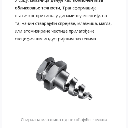
обликовање течности
, Трансформација
статичког притиска у динамичну енергију, на
тај начин стварајући спрејеве, млазница, магла,
или атомизиране честице прилагођене
специфичним индустријским захтевима.
Спирална млазница од нехрђајућег челика