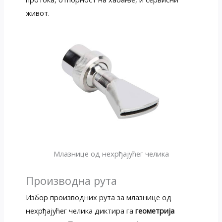
живот.
Млазнице од нехрђајућег челика
Производна рута
Избор производних рута за млазнице од
нехрђајућег челика диктира га
геометрија