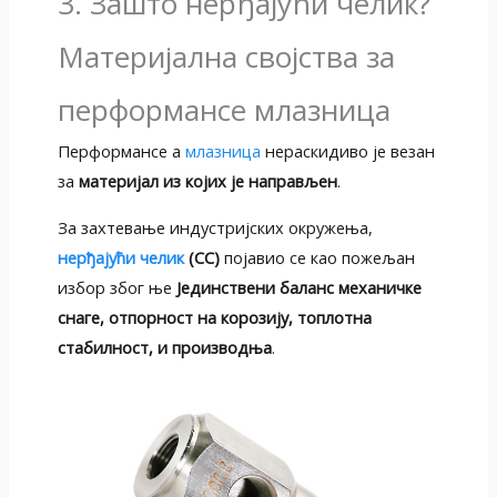
3. Зашто нерђајући челик?
Материјална својства за
перформансе млазница
Перформансе а
млазница
нераскидиво је везан
за
материјал из којих је направљен
.
За захтевање индустријских окружења,
нерђајући челик
(СС)
појавио се као пожељан
избор због ње
Јединствени баланс механичке
снаге, отпорност на корозију, топлотна
стабилност, и производња
.