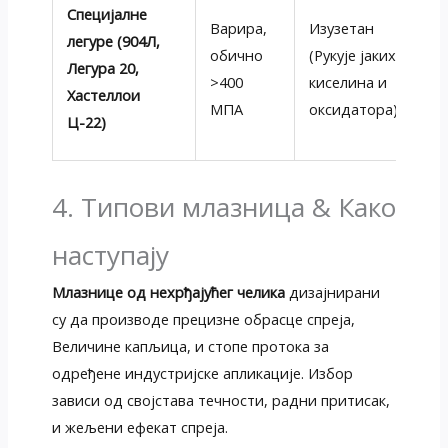
Специјалне
Варира,
Изузетан
легуре (904Л,
Ек
обично
(Рукује јаких
Легура 20,
от
>400
киселина и
Хастеллои
ко
МПА
оксидатора)
Ц-22)
4. Типови млазница & Како
наступају
Млазнице од нехрђајућег челика
дизајнирани
су да производе прецизне обрасце спреја,
Величине капљица, и стопе протока за
одређене индустријске апликације. Избор
зависи од својстава течности, радни притисак,
и жељени ефекат спреја.