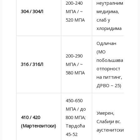
200-240
неутралним
Ек
304 / 304Л
МПА / ~
медијима,
за
520 МПА
слаб у
ду
хлоридима
Одличан
Ма
(МО
ра
200-290
побољшава
От
316 / 316Л
МПА / ~
отпорност
хл
580 МПА
на питтинг,
ки
ДРВО ~ 25)
са
450-650
Ве
МПА / до
Умерен,
тв
410 / 420
800 МПА;
Слабији вс.
от
(Мартензитски)
Тврдоћа
аустенитски
ха
45-52
то