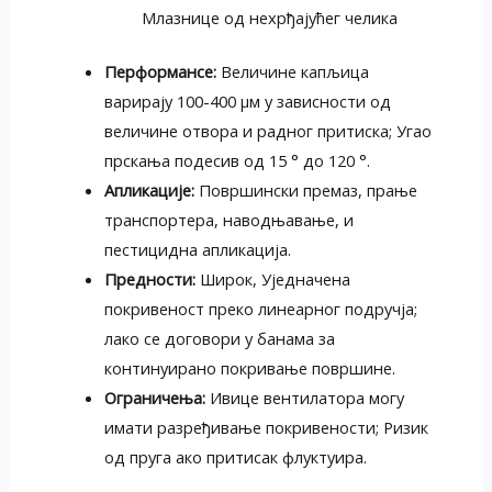
Млазнице од нехрђајућег челика
Перформансе:
Величине капљица
варирају 100-400 μм у зависности од
величине отвора и радног притиска; Угао
прскања подесив од 15 ° до 120 °.
Апликације:
Површински премаз, прање
транспортера, наводњавање, и
пестицидна апликација.
Предности:
Широк, Уједначена
покривеност преко линеарног подручја;
лако се договори у банама за
континуирано покривање површине.
Ограничења:
Ивице вентилатора могу
имати разређивање покривености; Ризик
од пруга ако притисак флуктуира.