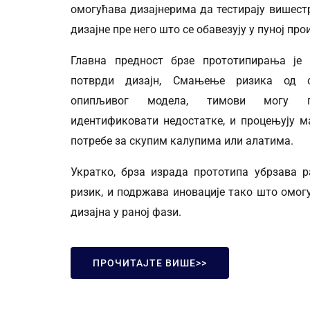
омогућава дизајнерима да тестирају вишест
дизајне пре него што се обавезују у пуној пр
Главна предност брзе прототипирања је
потврди дизајн, Смањење ризика од 
опипљивог модела, тимови могу пр
идентификовати недостатке, и процењују м
потребе за скупим калупима или алатима.
Укратко, брза израда прототипа убрзава р
ризик, и подржава иновације тако што омо
дизајна у раној фази.
ПРОЧИТАЈТЕ ВИШЕ>>