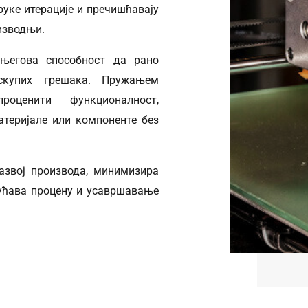
руке итерације и пречишћавају
оизводњи.
 његова способност да рано
скупих грешака. Пружањем
оценити функционалност,
атеријале или компоненте без
азвој производа, минимизира
гућава процену и усавршавање