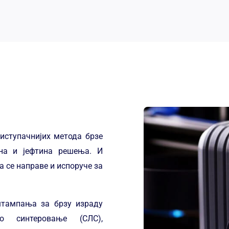
риступачнијих метода брзе
ена и јефтина решења. И
 се направе и испоруче за
штампања за брзу израду
о синтеровање (СЛС),