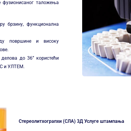
е фузионисаног таложења
ру брзину, функционална
ду површине и високу
ове.
делова до 36” користећи
С и УЛТЕМ.
Стереолитхограпхи (СЛА) 3Д Услуге штампања