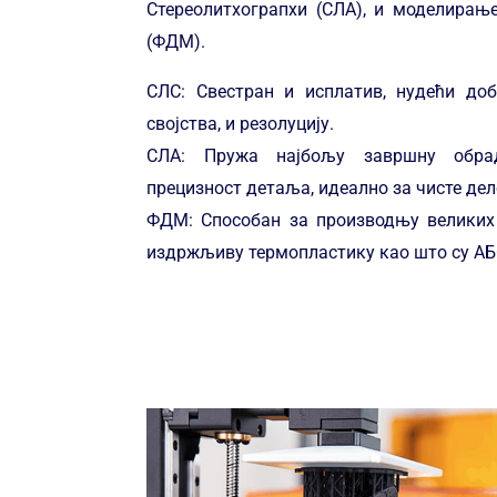
Стереолитхограпхи (СЛА), и моделирањ
(ФДМ).
СЛС: Свестран и исплатив, нудећи доб
својства, и резолуцију.
СЛА: Пружа најбољу завршну обра
прецизност детаља, идеално за чисте дел
ФДМ: Способан за производњу великих 
издржљиву термопластику као што су АБ