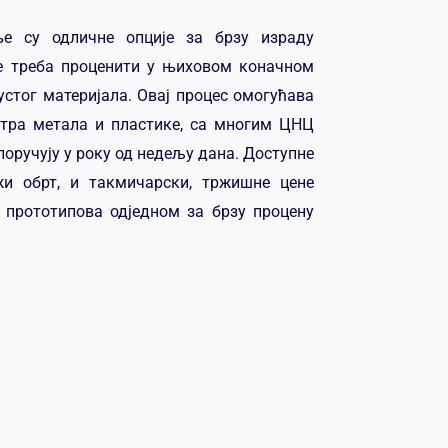
 су одличне опције за брзу израду
ве треба проценити у њиховом коначном
устог материјала. Овај процес омогућава
тра метала и пластике, са многим ЦНЦ
поручују у року од недељу дана. Доступне
жи обрт, и такмичарски, тржишне цене
 прототипова одједном за брзу процену