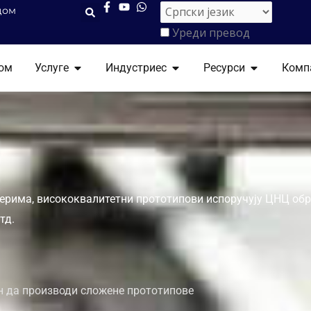
цом
Уреди превод
ОТВОРЕН УСЛУГЕ
ОТВОРЕН ИНДУСТРИЕС
ОТВОРЕН Р
ом
Услуге
Индустриес
Ресурси
Комп
ерима, висококвалитетни прототипови испоручују ЦНЦ обр
тд.
н да производи сложене прототипове