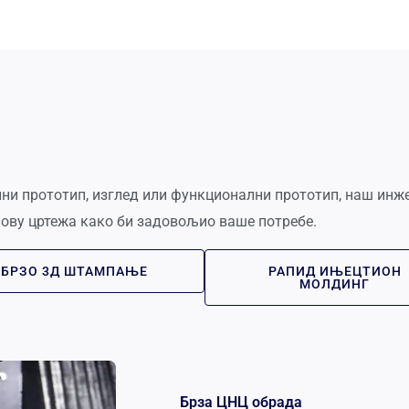
лни прототип, изглед или функционални прототип, наш инж
нову цртежа како би задовољио ваше потребе.
БРЗО 3Д ШТАМПАЊЕ
РАПИД ИЊЕЦТИОН
МОЛДИНГ
Брза ЦНЦ обрада