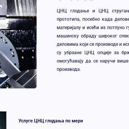
ЦНЦ глодање и ЦНЦ стругање
прототипа, посебно када дело
материјалу и исећи из потпуно г
машинску обраду широког спек
деловима који се производе и ис
су убрзане ЦНЦ опције за бр
омогућавају да се наручи више
производа.
Услуге ЦНЦ глодања по мери