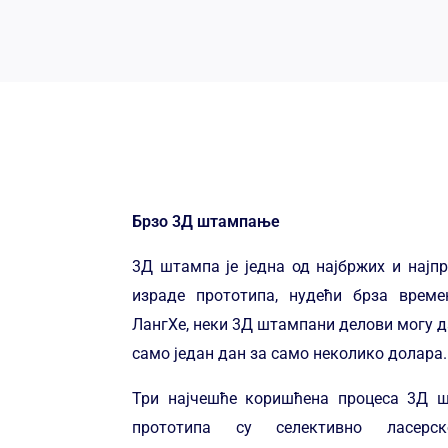
Брзо 3Д штампање
3Д штампа је једна од најбржих и најп
израде прототипа, нудећи брза врем
ЛангХе, неки 3Д штампани делови могу да
само један дан за само неколико долара.
Три најчешће коришћена процеса 3Д 
прототипа су селективно ласерск