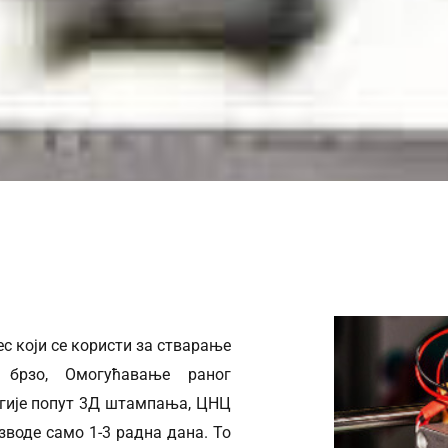
с који се користи за стварање
 брзо, Омогућавање раног
огије попут 3Д штампања, ЦНЦ
зводе само 1-3 радна дана. То