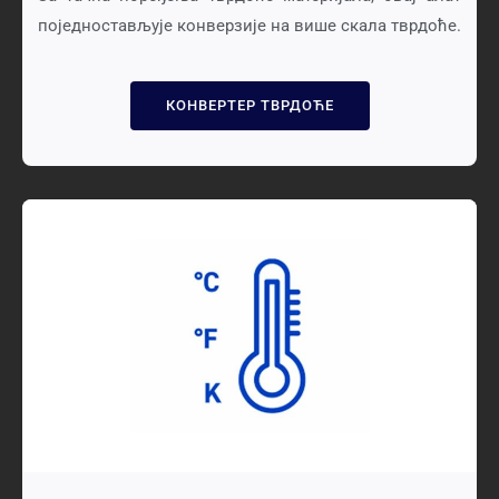
поједностављује конверзије на више скала тврдоће.
КОНВЕРТЕР ТВРДОЋЕ