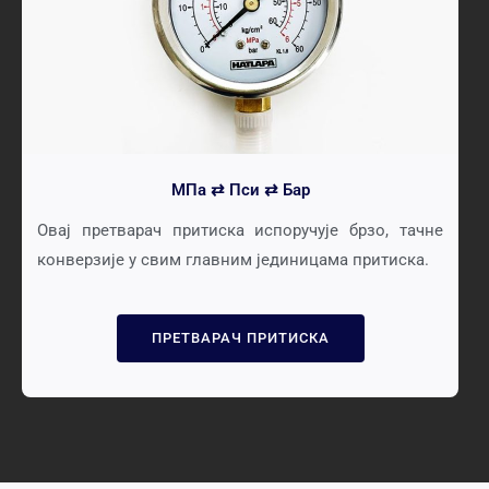
МПа ⇄ Пси ⇄ Бар
Овај претварач притиска испоручује брзо, тачне
конверзије у свим главним јединицама притиска.
ПРЕТВАРАЧ ПРИТИСКА