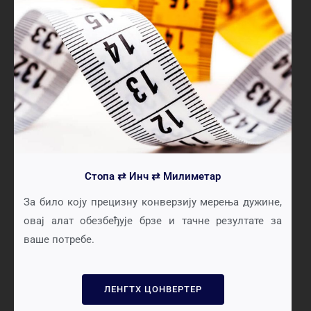
Стопа ⇄ Инч ⇄ Милиметар
За било коју прецизну конверзију мерења дужине,
овај алат обезбеђује брзе и тачне резултате за
ваше потребе.
ЛЕНГТХ ЦОНВЕРТЕР