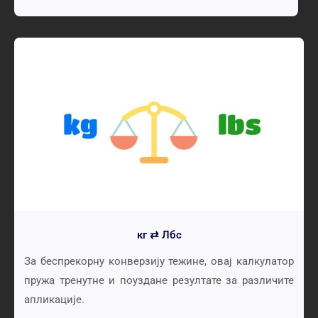
кг ⇄ Лбс
За беспрекорну конверзију тежине, овај калкулатор
пружа тренутне и поуздане резултате за различите
апликације.