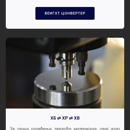
ВЕИГХТ ЦОНВЕРТЕР
ХБ ⇄ ХР ⇄ ХВ
За тачна поређења тврдоће материјала, овај алат