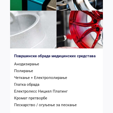
Површинске обраде медицинских средстава
Анодизирање
Полирање
Четкање + Електрополирање
Глатка обрада
Електролесс Ницкел Платинг
Кромат претворбе
Пескарство / огуљење за пескање