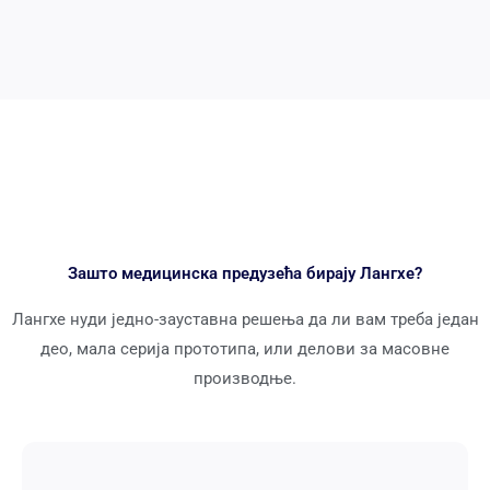
Зашто медицинска предузећа бирају Лангхе?
Лангхе нуди једно-зауставна решења да ли вам треба један
део, мала серија прототипа, или делови за масовне
производње.