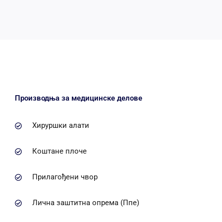
Производња за медицинске делове
Хируршки алати
Коштане плоче
Прилагођени чвор
Лична заштитна опрема (Ппе)