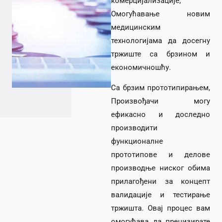
комерцијализације,
Омогућавање новим
медицинским
технологијама да досегну
тржиште са брзином и
економичношћу.
Са брзим прототипирањем,
Произвођачи могу
ефикасно и доследно
производити
функционалне
прототипове и делове
производње ниског обима
прилагођени за концепт
валидације и тестирање
тржишта. Овај процес вам
омогућава да прецизирате