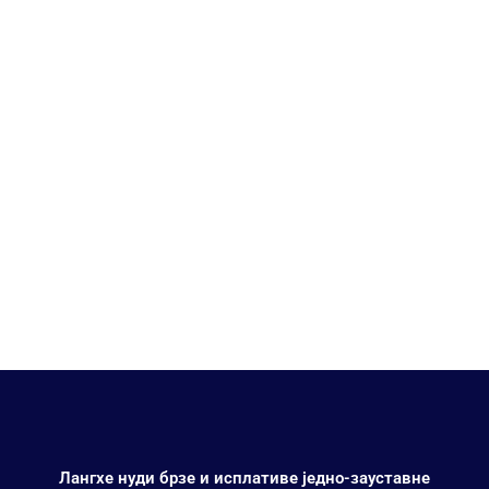
Аутоматизација
Лангхе нуди брзе и исплативе једно-зауставне