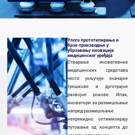
Улога прототипирања и
брзе производње у
убрзавању иновације
медицинског уређаја
Стварање иновативних
медицинских средстава
често укључује значајне
трошкове и дуготрајне
развојне рокове. Ипак,
иноватори за размишљање
напред-размишљање
непрекидно оптимизирају
путовање од концепта до