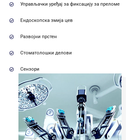
Управљачки уређај за фиксацију за преломе
Ендоскопска змија цев
Развојни прстен
Стоматолошки делови
Сензори