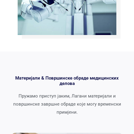
Материјали & Површинске обраде медицинских
делова
Пружамо приступ јаким, Лагани материјали и
површинске завршне обраде које могу временски
примјени.