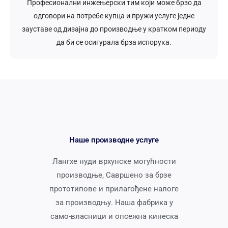
Професионални инжењерски тим који може брзо да
одговори на потребе купца и пружи услуге једне
зауставе од дизајна до производње у кратком периоду
да би се осигурала брза испорука.
Наше производне услуге
Лангхе нуди врхунске могућности
производње, Савршено за брзе
прототипове и прилагођене налоге
за производњу. Наша фабрика у
само-власници и опсежна кинеска