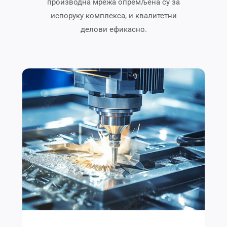
производна мрежа опремљена су за
испоруку комплекса, и квалитетни
делови ефикасно.