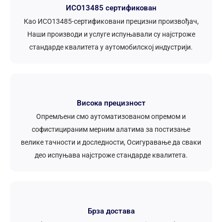
ИСО13485 сертификован
Као ИСО13485-сертификовани прецизни произвођач,
Наши производи и услуге испуњавали су најстроже
стандарде квалитета у аутомобилској индустрији.
Висока прецизност
Опремљени смо аутоматизованом опремом и
софистицираним мерним алатима за постизање
велике тачности и доследности, Осигуравање да сваки
део испуњава најстроже стандарде квалитета.
Брза достава