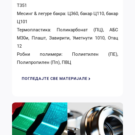
Т351
Месинг & легуре бакра: Ц360, бакар Ц110, бакар
Ц101
Термопластика: Поликарбонат (ПЦ), АБС
М30и, Плашт, Завирити, Уметнути 1010, Отац
12
Робни полимери: Полиетилен (ПЕ),
Полипропилен (Пп), ПВЦ
ПОГЛЕДАЈТЕ СВЕ МАТЕРИЈАЛЕ