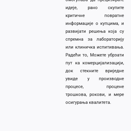
идеје, рано скупите
критичне повратне
информације о купцима, и
развијати решења која су
спремна за лабораторију
или клиничка испитивања.
Радећи то, Можете убрзати
пут ка комерцијализацији,
док стекните вриједне
увиде у производне
процесе, процене
трошкова, рокови, и мере
осигурања квалитета.