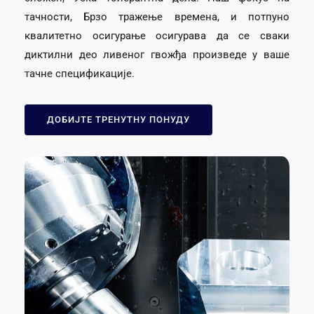
тачности, Брзо тражење времена, и потпуно
квалитетно осигурање осигурава да се сваки
диктилни део ливеног гвожђа произведе у ваше
тачне спецификације.
ДОБИЈТЕ ТРЕНУТНУ ПОНУДУ