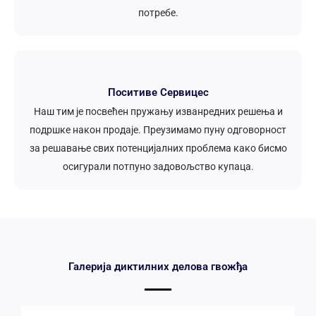
потребе.
Поситиве Сервицес
Наш тим је посвећен пружању изванредних решења и
подршке након продаје. Преузимамо пуну одговорност
за решавање свих потенцијалних проблема како бисмо
осигурали потпуно задовољство купаца.
Галерија диктилних делова гвожђа