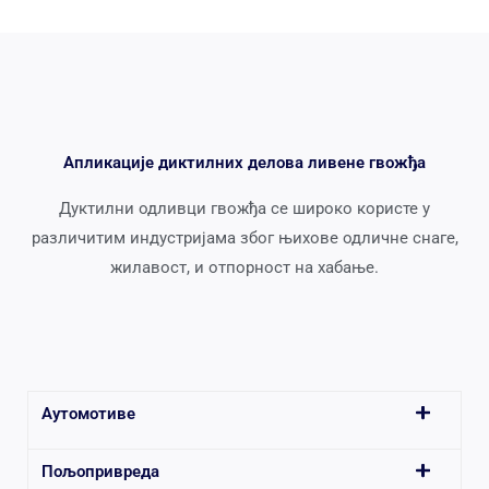
Апликације диктилних делова ливене гвожђа
Дуктилни одливци гвожђа се широко користе у
различитим индустријама због њихове одличне снаге,
жилавост, и отпорност на хабање.
Аутомотиве
Пољопривреда