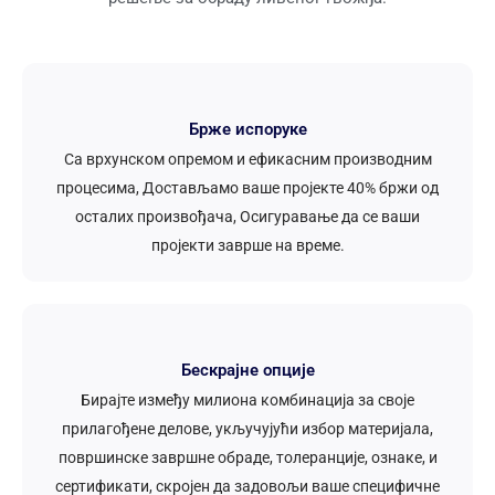
Брже испоруке
Са врхунском опремом и ефикасним производним
процесима, Достављамо ваше пројекте 40% бржи од
осталих произвођача, Осигуравање да се ваши
пројекти заврше на време.
Бескрајне опције
Бирајте између милиона комбинација за своје
прилагођене делове, укључујући избор материјала,
површинске завршне обраде, толеранције, ознаке, и
сертификати, скројен да задовољи ваше специфичне