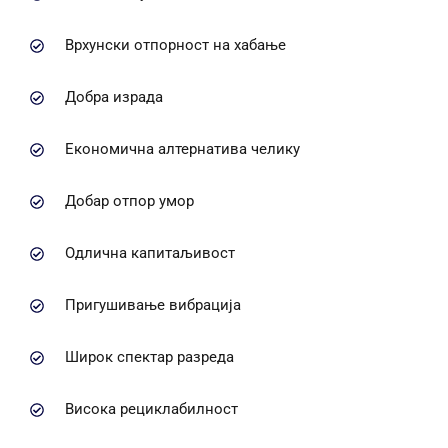
Врхунски отпорност на хабање
Добра израда
Економична алтернатива челику
Добар отпор умор
Одлична капитаљивост
Пригушивање вибрација
Широк спектар разреда
Висока рециклабилност