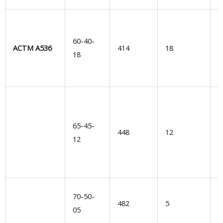
В
и
60-40-
АСТМ А536
414
18
О
18
о
у
Ш
к
65-45-
Д
448
12
12
р
с
д
В
70-50-
482
5
у
05
д