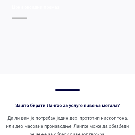
Црни оксидни премаз
Погледајте детаље >>
Зашто бирати Лангхе за услуге ливења метала?
Да ли вам је потребан једин део, прототип ниског тона,
или део масовне производње, Лангхе може да обезбеди
решење за обраду ливеног гвожђа.