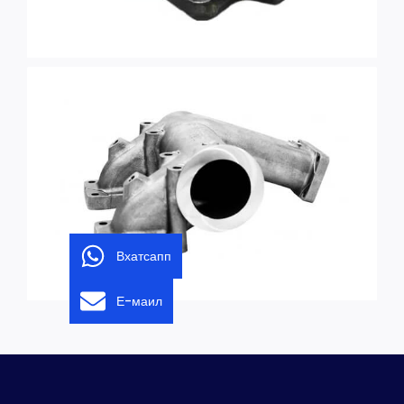
Вхатсапп
Е-маил