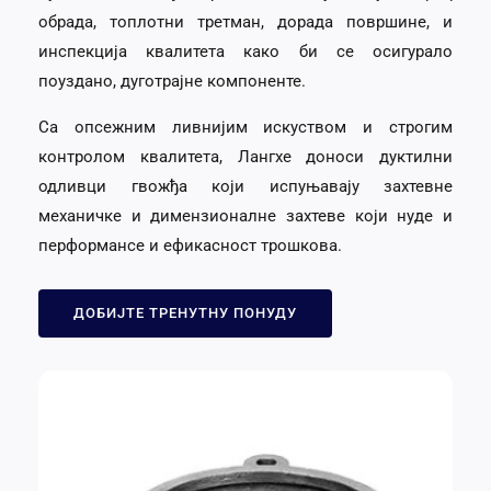
обрада, топлотни третман, дорада површине, и
инспекција квалитета како би се осигурало
поуздано, дуготрајне компоненте.
Са опсежним ливнијим искуством и строгим
контролом квалитета, Лангхе доноси дуктилни
одливци гвожђа који испуњавају захтевне
механичке и димензионалне захтеве који нуде и
перформансе и ефикасност трошкова.
ДОБИЈТЕ ТРЕНУТНУ ПОНУДУ