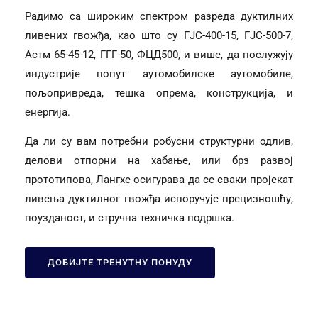
Радимо са широким спектром разреда дуктилних
ливених гвожђа, као што су ГЈС-400-15, ГЈС-500-7,
Астм 65-45-12, ГГГ-50, ФЦД500, и више, да послужују
индустрије попут аутомобилске аутомобиле,
пољопривреда, тешка опрема, конструкција, и
енергија.
Да ли су вам потребни робусни структурни одлив,
делови отпорни на хабање, или брз развој
прототипова, Лангхе осигурава да се сваки пројекат
ливења дуктилног гвожђа испоручује прецизношћу,
поузданост, и стручна техничка подршка.
ДОБИЈТЕ ТРЕНУТНУ ПОНУДУ