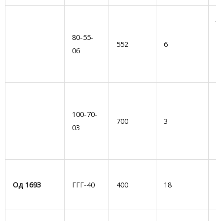
Ј
к
80-55-
552
6
а
06
у
т
Г
в
100-70-
700
3
ч
03
н
и
Е
Од 1693
ГГГ-40
400
18
А
1