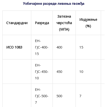
Уобичајене разреде ливења гвожђа
Затезна
Издужење
Стандардни
Разреда
чврстоћа
(%)
к
(МПА)
ЕН-
О
ИСО 1083
ГЈС-400-
400
15
д
15
Д
ЕН-
У
ГЈС-450-
450
10
с
10
и
ЕН-
В
ГЈС-500-
500
7
у
7
д