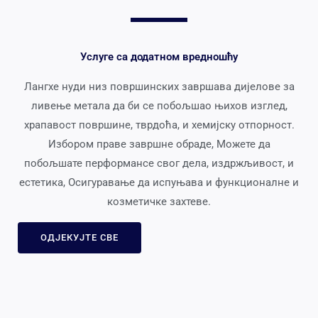
Услуге са додатном вредношћу
Лангхе нуди низ површинских завршава дијелове за
ливење метала да би се побољшао њихов изглед,
храпавост површине, тврдоћа, и хемијску отпорност.
Избором праве завршне обраде, Можете да
побољшате перформансе свог дела, издржљивост, и
естетика, Осигуравање да испуњава и функционалне и
козметичке захтеве.
ОДЈЕКУЈТЕ СВЕ