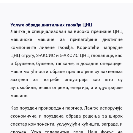
Услуге обраде диктилних гвожђа ЦНЦ
Лангхе је специјализован за високо прецизне ЦНЦ
машинске машине за прилагођене диктилне
компоненте ливене гвожђа, Користећи напредне
ЦНЦ стругу, 3-АКСИС и 5-АКСИС ЦНЦ глодалице, као
и брушење, бушење, тапкање, и досадне операције.
Наше могућности обраде прилагођене су захтевима
захтјева за потребе индустрија као што су
аутомобили, тешка опрема, енергија, и индустријске
машине.
Као поуздан производни партнер, Лангхе испоручује
економична и поуздана обрада решења за широк
спектар компоненти, укључујући кућишта, заграде, и
сложен, Уска толерантна дела. Наш фокус на