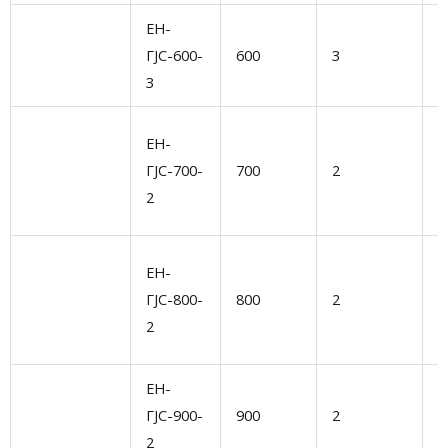
ЕН-
В
ГЈС-600-
600
3
н
3
д
В
ЕН-
с
ГЈС-700-
700
2
о
2
д
И
ЕН-
к
ГЈС-800-
800
2
с
2
д
ЕН-
У
ГЈС-900-
900
2
с
2
и