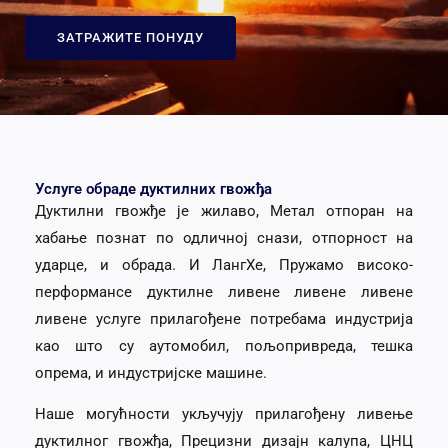
ЗАТРАЖИТЕ ПОНУДУ
Услуге обраде дуктилних гвожђа
Дуктилни гвожђе је жилаво, Метал отпоран на
хабање познат по одличној снази, отпорност на
ударце, и обрада. И ЛангХе, Пружамо високо-
перформансе дуктилне ливене ливене ливене
ливене услуге прилагођене потребама индустрија
као што су аутомобил, пољопривреда, тешка
опрема, и индустријске машине.
Наше могућности укључују прилагођену ливење
дуктилног гвожђа, Прецизни дизајн калупа, ЦНЦ