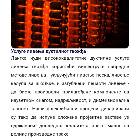
Услуге ливења дуктилног гвожђа
Лангхе нуди висококвалитетне дуктилне услуге
ливења гвожђа користећи вишеструке напредне
методе ливења - укључујући ливење песка, ливење
калупа за шкољке, и изгубљени пенасти ливење -
да бисте произвели прилагођене компоненте са
изузетном снагом, издржљивост, и димензионална
тачност. Наши флексибилни процеси дизајнирани
су тако да испуне сложене пројектне захтеве уз
одржавање доследног квалитета преко малог на
велике производне траке.