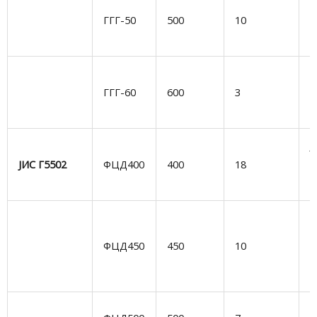
Д
ГГГ-50
500
10
г
н
С
ГГГ-60
600
3
т
д
Ј
ЈИС Г5502
ФЦД400
400
18
е
Г
Д
г
ФЦД450
450
10
о
у
С