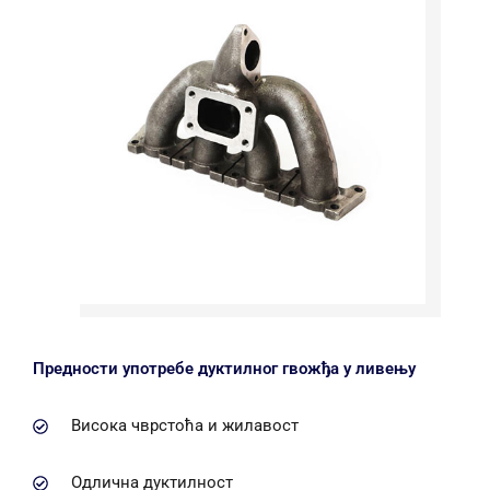
Предности употребе дуктилног гвожђа у ливењу
Висока чврстоћа и жилавост
Одлична дуктилност